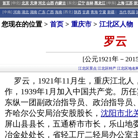
首页
[华北]
北京
天津
河北
山西
内蒙古
[东北]
辽宁
吉林
黑龙江
[华东]
上海
江苏
浙
[中南]
河南
湖北
湖南
广东
广西
海南
[西北]
陕西
甘肃
青海
宁夏
新疆
|
当代
民国
您现在的位置 >
首页
>
重庆市
>
江北区人物
罗云
[公元1921年－201
江北区景点
江北区特产
江北区地名
罗云，1921年11月生，重庆江北人，
作，1939年1月加入中国共产党。历任
东纵一团副政治指导员、政治指导员
齐哈尔公安局治安股股长，
沈阳市
北
屏山县县长，五通桥市市长，乐山地
冶金处处长，省轻工厅二轻局办公室