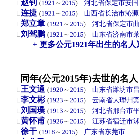
赵钊
(
1921
～
2015
)
河北省
保定市
安国
连捷
(
1921
～
2015
)
山西省
长治市
沁源
郑立章
(
1921
～
2015
)
河北省
保定市
刘驾鹏
(
1921
～
2015
)
山东省
济南市
+ 更多公元1921年出生的名人
同年(公元2015年)去世的名人
王文通
(
1920
～
2015
)
山东省
潍坊市
李文彬
(
1923
～
2015
)
云南省
大理州
刘国璞
(
1913
～
2015
)
河北省
邢台市
黄怀甫
(
1926
～
2015
)
江苏省
宿迁市
徐干
(
1918
～
2015
)
广东省
东莞市