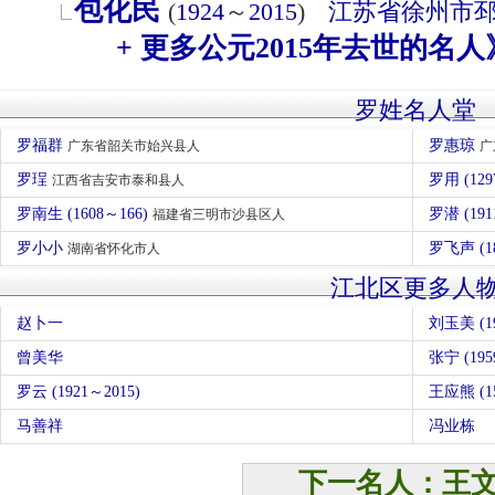
包化民
(
1924
～
2015
)
江苏省
徐州市
+ 更多公元2015年去世的名人
罗姓名人堂
罗福群
罗惠琼
广东省韶关市始兴县人
广
罗珵
罗用 (129
江西省吉安市泰和县人
罗南生 (1608～166)
罗潜 (191
福建省三明市沙县区人
罗小小
罗飞声 (1
湖南省怀化市人
江北区更多人
赵卜一
刘玉美 (19
曾美华
张宁 (195
罗云 (1921～2015)
王应熊 (15
马善祥
冯业栋
下一名人：王