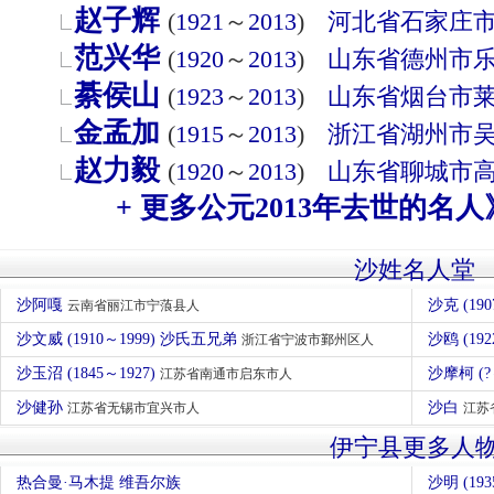
赵子辉
(
1921
～
2013
)
河北省
石家庄
范兴华
(
1920
～
2013
)
山东省
德州市
綦侯山
(
1923
～
2013
)
山东省
烟台市
金孟加
(
1915
～
2013
)
浙江省
湖州市
赵力毅
(
1920
～
2013
)
山东省
聊城市
+ 更多公元2013年去世的名人
沙姓名人堂
沙阿嘎
沙克 (1
云南省丽江市宁蒗县人
沙文威 (1910～1999) 沙氏五兄弟
沙鸥 (192
浙江省宁波市鄞州区人
沙玉沼 (1845～1927)
沙摩柯 (?
江苏省南通市启东市人
沙健孙
沙白
江苏省无锡市宜兴市人
江苏
伊宁县更多人
热合曼·马木提 维吾尔族
沙明 (193