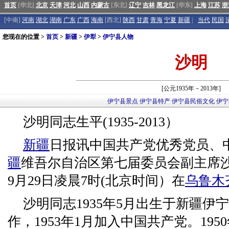
首页
[华北]
北京
天津
河北
山西
内蒙古
[东北]
辽宁
吉林
黑龙江
[华东]
上海
江苏
浙
[中南]
河南
湖北
湖南
广东
广西
海南
[西北]
陕西
甘肃
青海
宁夏
新疆
|
当代
民国
您现在的位置 >
首页
>
新疆
>
伊犁
>
伊宁县人物
沙明
[公元1935年－2013年]
伊宁县景点
伊宁县特产
伊宁县民俗文化
伊宁
沙明同志生平(1935-2013）
新疆
日报讯中国共产党优秀党员、
疆
维吾尔自治区第七届委员会副主席沙
9月29日凌晨7时(北京时间）在
乌鲁木
沙明同志1935年5月出生于新疆伊宁
作，1953年1月加入中国共产党。195