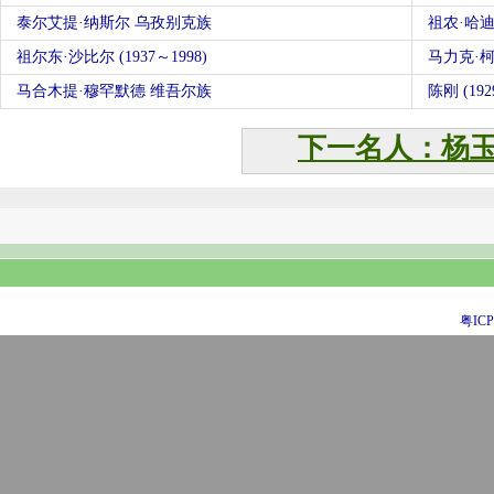
泰尔艾提·纳斯尔 乌孜别克族
祖农·哈迪尔
祖尔东·沙比尔 (1937～1998)
马力克·
马合木提·穆罕默德 维吾尔族
陈刚 (192
下一名人：杨
粤ICP