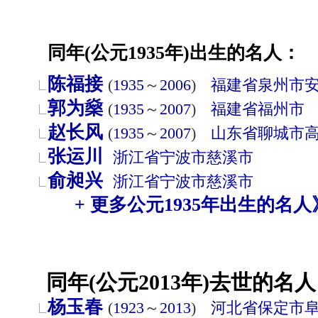
同年(公元1935年)出生的名人：
陈福接
(
1935
～
2006
)
福建省
泉州市
郭为燊
(
1935
～
2007
)
福建省
福州市
赵长风
(
1935
～
2007
)
山东省
聊城市
张运川
浙江省
宁波市
慈溪市
俞昶兴
浙江省
宁波市
慈溪市
+ 更多公元1935年出生的名人
同年(公元2013年)去世的名人
杨玉春
(
1923
～
2013
)
河北省
保定市