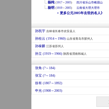
杨纯
(
1917
～
2005
)
四川省
乐山市
峨眉山
杨明
(
1919
～
2005
)
云南省
大理
大理市
+ 更多公元2005年去世的名人》
孙凯宇
吉林省长春市农安县人
孙桂云 (1914～1960)
山东省青岛市胶州人
孙稼麟
江苏省苏州人
孙立 (1919～1966)
陕西省渭南韩城人
张角 (?～184)
张宝 (?～184)
徐有 (1807～1892)
申光 (1908～2003)