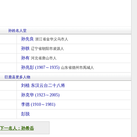
孙姓名人堂
孙先良
浙江省金华义乌市人
孙轶
辽宁省朝阳市凌源人
孙有
河北省唐山市人
孙兆彭 (1907～1935)
山东省德州市禹城人
巨鹿县更多人物
刘植 东汉云台二十八将
孙克华 (1923～2005)
李德 (1910～1981)
彭脱
下一名人：孙希岳