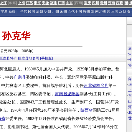
龙江
[华东]
上海
江苏
浙江
安徽
福建
江西
山东
[西南]
重庆
四川
贵州
云南
西藏
[
港
宁夏
新疆
|
当代
民国
清朝
明朝
元朝
宋朝
五代十国
唐朝
隋
南北朝
晋
三国
汉朝
秦
孙克华
·
焦
[公元1923年－2005年]
·
朱
巨鹿县特产
巨鹿县地名网
[手机版]
·
杜
·
郭
北巨鹿人。1939年5月加入中国共产党。1939年5月参加革命。曾
任，中共
广宗县
委油印科科员、科长，冀北区党委平原出版社科
·
奔
·
华
，中共冀南区工委秘书。抗日战争胜利后，历任
河北省
柏乡县
第三
·
上
桐柏区泌西县三、四区委书记，
河南省
泌阳县
副县长(主持工作）。
·
东
·
山
副处长，国营843厂工程管理处处长、生产副厂长，国营248厂党
·
河
中冲击。1970年4月任国营248厂革委会副主任，
陕西省
国防工办2局局
·
北
·
世
西省
经委主任。1982年12月任陕西省副省长兼省经济委员会主任。
、党组副书记。第七届全国人大代表。2005年7月14日l时05分在