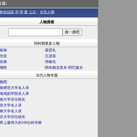
澳
台
]
春秋战国
周
商
夏
上古
|
女性人物
人物搜索
同时期更多人物
裕禄
·
梁思礼
光亚
·
王进喜
存典
·
邓稼先
继胜
·
阿布都克里木·阿巴索夫
当代人物专题
跑吧
南师范大学名人录
海戏剧学院名人录
南大学历任校长
东大学名人录
南大学名人录
京大学历任校长
界上最伟大的100位科学家