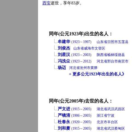
西安
逝世，享年83岁。
同年(公元1923年)出生的名人：
牟建华
(
1923
～
1997
)
山东省
日照市
五莲县
刘俊杰
山东省
威海市
文登区
刘星汉
(
1923
～
2003
)
陕西省
榆林
绥德县
冯洗尘
(
1923
～
2012
)
河北省
邢台市
南宫市
杨迈
河北省
沧州市
黄骅
+ 更多公元1923年出生的名人》
同年(公元2005年)去世的名人：
严文进
(
1915
～
2005
)
湖北省
武汉
武昌区
严镜清
(
1906
～
2005
)
浙江省
宁波
杜春永
(
1920
～
2005
)
北京市
丰台区
刘和赓
(
1915
～
2005
)
湖北省
武汉
蔡甸区