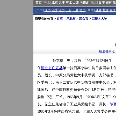
首页
[华北]
北京
天津
河北
山西
内蒙古
[东北]
辽宁
吉林
黑
[中南]
河南
湖北
湖南
广东
广西
海南
[西北]
陕西
甘肃
青海
您现在的位置 >
首页
>
河北省
>
邢台市
>
巨鹿县人物
巨鹿县景点
孙克华，男，汉族，1923年6月24日生，河
任
河北省
广宗县
第一抗日高小学生抗日救国会主
员、股长，中原分局党校六中队学员、支部秘书
区委书记，南下二支队六中队指导员兼中队长，
建国后，任中南行政委员会办公厅1科科长，秘书处
委副书记、厂长。1966年9月-1970年3月“文革”
长、副主任兼省电子工业局党组书记、局长，
陕
1986年3月任陕西省第六届、七届人大常委会副主任