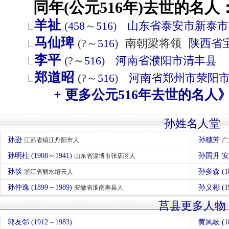
同年(公元516年)去世的名人
羊祉
(
458
～
516
)
山东省
泰安市
新泰市
马仙琕
(?～
516
)
南朝梁将领
陕西省
李平
(?～
516
)
河南省
濮阳市
清丰县
郑道昭
(?～
516
)
河南省
郑州市
荥阳
+ 更多公元516年去世的名人
孙姓名人堂
孙逊
孙穗芳
江苏省镇江丹阳市人
广
孙明柱 (1908～1941)
孙国升 
山东省淄博市张店区人
孙惔
孙多森 (1
浙江省丽水缙云人
孙仲逸 (1899～1989)
孙义彬 (1
安徽省淮南寿县人
莒县更多人物
郭友邻 (1912～1983)
黄凤岐 (18