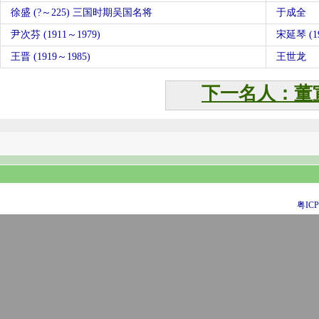
徐盛 (?～225) 三国时期吴国名将
于成全
尹次芬 (1911～1979)
宋延琴 (19
王晋 (1919～1985)
王世龙
下一名人：董
粤ICP