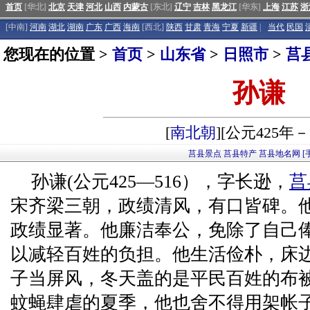
首页
[华北]
北京
天津
河北
山西
内蒙古
[东北]
辽宁
吉林
黑龙江
[华东]
上海
江苏
浙
[中南]
河南
湖北
湖南
广东
广西
海南
[西北]
陕西
甘肃
青海
宁夏
新疆
|
当代
民国
您现在的位置 >
首页
>
山东省
>
日照市
>
莒
孙谦
[
南北朝
][公元425年－
莒县景点
莒县特产
莒县地名网
[
孙谦(公元425—516），字长逊，
莒
宋齐梁三朝，政绩清风，有口皆碑。
政绩显著。他廉洁奉公，免除了自己
以减轻百姓的负担。他生活俭朴，床
子当屏风，冬天盖的是平民百姓的布
蚊蝇肆虐的夏季，他也舍不得用架帐