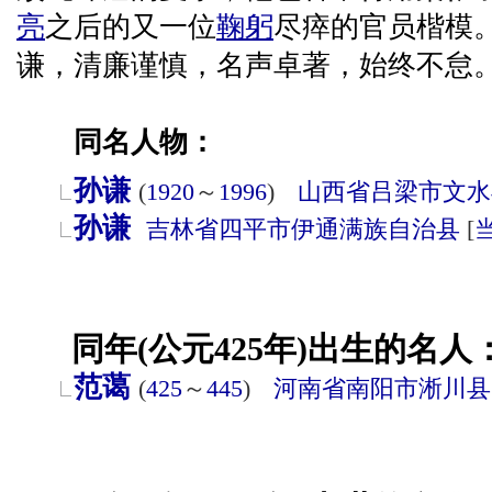
亮
之后的又一位
鞠躬
尽瘁的官员楷模
谦，清廉谨慎，名声卓著，始终不怠
同名人物：
孙谦
(
1920
～
1996
)
山西省
吕梁市
文水
孙谦
吉林省
四平市
伊通满族自治县
[
同年(公元425年)出生的名人
范蔼
(
425
～
445
)
河南省
南阳市
淅川县