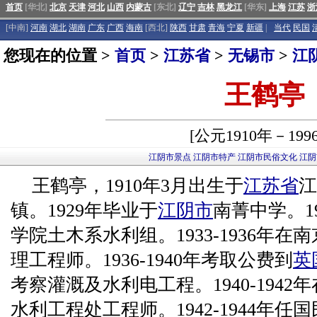
首页
[华北]
北京
天津
河北
山西
内蒙古
[东北]
辽宁
吉林
黑龙江
[华东]
上海
江苏
浙
[中南]
河南
湖北
湖南
广东
广西
海南
[西北]
陕西
甘肃
青海
宁夏
新疆
|
当代
民国
您现在的位置 >
首页
>
江苏省
>
无锡市
>
江
王鹤亭
[公元1910年－199
江阴市景点
江阴市特产
江阴市民俗文化
江阴
王鹤亭，1910年3月出生于
江苏省
江
镇。1929年毕业于
江阴市
南菁中学。1
学院土木系水利组。1933-1936年
理工程师。1936-1940年考取公费到
英
考察灌溉及水利电工程。1940-194
水利工程处工程师。1942-1944年