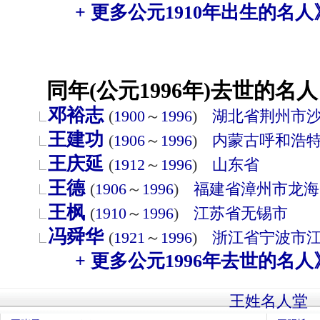
+ 更多公元1910年出生的名人
同年(公元1996年)去世的名人
邓裕志
(
1900
～
1996
)
湖北省
荆州市
王建功
(
1906
～
1996
)
内蒙古
呼和浩
王庆延
(
1912
～
1996
)
山东省
王德
(
1906
～
1996
)
福建省
漳州市
龙海
王枫
(
1910
～
1996
)
江苏省
无锡市
冯舜华
(
1921
～
1996
)
浙江省
宁波市
+ 更多公元1996年去世的名人
王姓名人堂