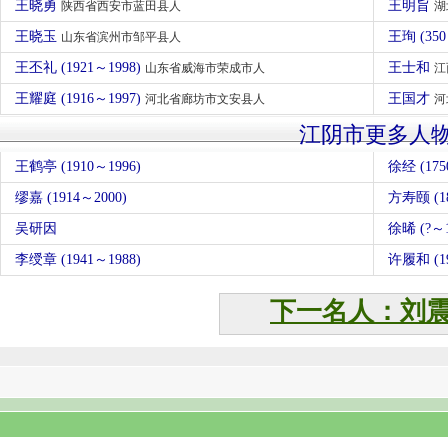
王晓勇
王明旨
陕西省西安市蓝田县人
湖
王晓玉
王珣 (3
山东省滨州市邹平县人
王丕礼 (1921～1998)
王士和
山东省威海市荣成市人
江
王耀庭 (1916～1997)
王国才
河北省廊坊市文安县人
河
江阴市更多人
王鹤亭 (1910～1996)
徐经 (175
缪嘉 (1914～2000)
方寿颐 (18
吴研因
徐晞 (?～1
李绶章 (1941～1988)
许履和 (19
下一名人：刘