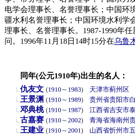
电学会理事长、名誉理事长；中国环
疆水利名誉理事长；中国环境水利学
理事长、名誉理事长。1987-1990
问。1996年11月18日14时15分在
乌鲁
同年(公元1910年)出生的名人：
仇友文
(
1910
～
1983
)
天津市
蓟州区
王景渊
(
1910
～
1989
)
贵州省
贵阳市
邓典桃
(
1910
～
1987
)
江西省
吉安市
古嘉赛
(
1910
～
2002
)
青海省
海南州
王建业
(
1910
～
2001
)
山西省
忻州市