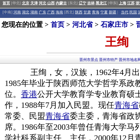
首页
[华北]
北京
天津
河北
山西
内蒙古
[东北]
辽宁
吉林
黑龙江
[华东]
上海
江苏
浙
[中南]
河南
湖北
湖南
广东
广西
海南
[西北]
陕西
甘肃
青海
宁夏
新疆
|
当代
民国
您现在的位置 >
首页
>
河北省
>
石家庄市
>
王绚
晋州市景点
晋州市特产
晋州市地名
王绚，女，汉族，1962年4月
1985年毕业于陕西师范大学哲学系
位。
香港
公开大学教育学专业教育硕士。
作，1988年7月加入民盟。现任
青海省
常委、民盟
青海省
委主委，青海省政
席。1986年至2003年曾任青海大学
学社科系副主任、主任，2000年12