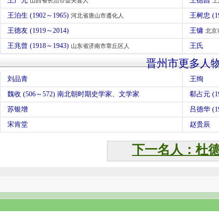
王广元
王德昌
山西省长治市壶关县人
上
王泊生 (1902～1965)
王树忠 (1
河北省唐山市遵化人
王德友 (1919～2014)
王镛
北京
王兆曾 (1918～1943)
王氏
山东省济南市章丘区人
晋州市更多人
刘品青
王绚
魏收 (506～572) 南北朝时期史学家、文学家
郗占元 (19
苏银增
吕德华 (19
宋肯堂
赵贵辰
下一名人：杜