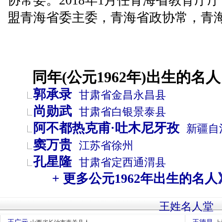
协常委。2018年1月任青海省教育厅
盟青海省委主委，青海省政协常，青
同年(公元1962年)出生的名人
郭承录
甘肃省
金昌
永昌县
尚勋武
甘肃省
白银
景泰县
阿不都热克甫·吐木尼牙孜
新疆自
窦万贵
江苏省
徐州
孔星隆
甘肃省
定西
通渭县
+ 更多公元1962年出生的名人
王姓名人堂