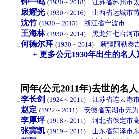
钟一鸣
(
1930
～
2018
)
江苏省
苏州市
扆耀光
(
1930
～
2016
)
山西省
运城市
沈竹
(
1930
～
2015
)
浙江省
宁波市
王海林
(
1930
～
2014
)
黑龙江
七台河
何德尔拜
(
1930
～
2014
)
新疆
阿勒泰
+ 更多公元1930年出生的名人
同年(公元2011年)去世的名人
李长剑
(
1924
～
2011
)
江苏省
连云港
赵定
(
1922
～
2011
)
安徽省
芜湖市
无为
李厚坪
(
1918
～
2011
)
河北省
保定市
张冀凯
(
1919
～
2011
)
山东省
菏泽市