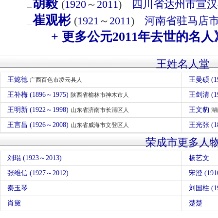
胡毅
(
1920
～
2011
)
四川省
达州市
宣汉
崔观彬
(
1921
～
2011
)
河南省
驻马店
+ 更多公元2011年去世的名人
王姓名人堂
王懿德
王曼硕 (1
广西百色市凌云县人
王补梅 (1896～1975)
王剑清 (1
陕西省榆林市神木市人
王明新 (1922～1998)
王文豹
山东省济南市长清区人
湖
王言昌 (1926～2008)
王光张 (1
山东省威海市文登区人
荣成市更多人
刘琨 (1923～2013)
杨艺文
张维信 (1927～2012)
宋澄 (191
秦玉琴
刘国柱 (
肖黛
楚楚