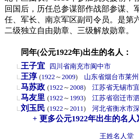
回国后，历任总参谋部作战部参谋、
任、军长、南京军区副司令员。是第
二级独立自由勋章、三级解放勋章。
同年(公元1922年)出生的名人：
王子宜
四川省
南充市
阆中市
王淳
(
1922
～
2009
)
山东省
烟台市
莱州
马苏政
(
1922
～
2008
)
江苏省
无锡市
马友里
(
1922
～
1993
)
江苏省
宿迁市
刘玉民
(
1922
～
2011
)
河北省
衡水市
+ 更多公元1922年出生的名人
王姓名人堂