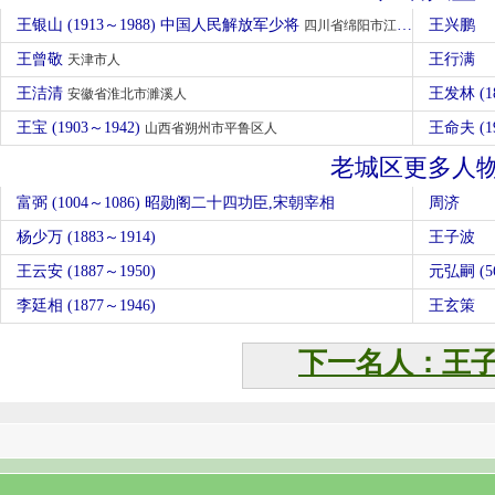
王银山 (1913～1988) 中国人民解放军少将
王兴鹏
四川省绵阳市江油人
王曾敬
王行满
天津市人
王洁清
王发林 (1
安徽省淮北市濉溪人
王宝 (1903～1942)
王命夫 (1
山西省朔州市平鲁区人
老城区更多人
富弼 (1004～1086) 昭勋阁二十四功臣,宋朝宰相
周济
杨少万 (1883～1914)
王子波
王云安 (1887～1950)
元弘嗣 (5
李廷相 (1877～1946)
王玄策
下一名人：王