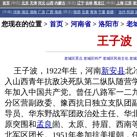
首页
[华北]
北京
天津
河北
山西
内蒙古
[东北]
辽宁
吉林
黑龙江
[华东]
上海
江苏
浙
[中南]
河南
湖北
湖南
广东
广西
海南
[西北]
陕西
甘肃
青海
宁夏
新疆
|
当代
民国
您现在的位置 >
首页
>
河南省
>
洛阳市
>
老
王子波
老城区景点
老城区特产
老城区民俗文化
老城
王子波，1922年生，河南
新安县
北
入山西青年抗敌决死队第二纵队随营
年加入中国共产党。曾任八路军一二
分区营副政委、豫西抗日独立支队团
导员、华东野战军团政治处主任、华
原突围和
孟良
崮、太原、持眉、西南等
北军区团长。1951年参加抗美援朝