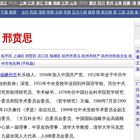
龙江
[华东]
上海
江苏
浙江
安徽
福建
江西
山东
[西南]
重庆
四川
贵州
云南
西藏
[
港
宁夏
新疆
|
当代
民国
清朝
明朝
元朝
宋朝
五代十国
唐朝
隋
南北朝
晋
三国
汉朝
秦
邢贲思
·
余
临平区
上城区
拱墅区
滨江区
钱塘区
杭州市景点
杭州市特产
杭州市民俗文化
杭
·
董
·
王
州市地名网
[手机版]
·
盖
省
嵊州市
长乐镇人。1950年加入中国共产党。1952年毕业于中共中
党校的前身）深造。1955年中央党校毕业回到外国语学校。历任中共
·
广
·
抗
究所助理研究员、学术秘书，1978年任中国社会科学院哲学研究
·
法
委员和院学术委员会委员。《哲学研究》主编。1988年7月至1999
·
东
·
厦
98年10月兼任《求是》杂志社总。1999年任中央党校学术委员会副主
·
黑
询委员、《大百科全书》总委员会委员、中国国际战略学会高级顾
·
东
·
中
中心第一届理事，中苏友协理事，清华大学教授，清华大学马克思
九届全国人大代表，人0律委员会委员。