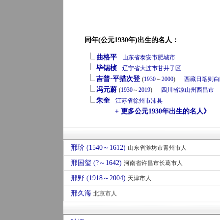
同年(公元1930年)出生的名人：
曲格平
山东省
泰安市
肥城市
毕锡桢
辽宁省
大连市
甘井子区
吉普·平措次登
(
1930
～
2000
)
西藏
日喀则
白
冯元蔚
(
1930
～
2019
)
四川省
凉山州
西昌市
朱奎
江苏省
徐州市
沛县
+ 更多公元1930年出生的名人》
邢玠 (1540～1612)
山东省潍坊市青州市人
邢国玺 (?～1642)
河南省许昌市长葛市人
邢野 (1918～2004)
天津市人
邢久海
北京市人