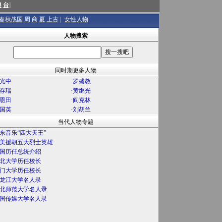
澳
台
]
春秋战国
周
商
夏
上古
|
女性人物
人物搜索
同时期更多人物
光中
·
罗盛教
存瑞
·
黄继光
恩田
·
阎克林
国英
·
刘胡兰
当代人物专题
东音乐“四大天王”
美援朝五大烈士英雄
国历任总统介绍
北大学历任校长
门大学历任校长
龙江大学名人录
北师范大学名人录
国传媒大学名人录