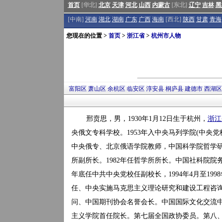
首页
[华北]
北京
天津
河北
山西
内蒙古
[东北]
辽宁
吉林
黑
[中南]
河南
湖北
湖南
广东
广西
海南
[西北]
陕西
甘肃
青海
您现在的位置 >
首页
>
浙江省
>
杭州市人物
富阳区
萧山区
余杭区
临安区
淳安县
桐庐县
建德市
西湖区
邢贲思，男，1930年1月12日生于杭州，
浙江
央俄文专科学校。1953年入中央马列学院(中央
中央俄专、北京俄语学院教师，中国科学院哲学研
所副所长。1982年任哲学所所长。中国社科院院务
年底任中共中央党校任副校长，1994年4月至19
任、中央实施马克思主义理论研究和建设工程咨
问、中国期刊协会名誉会长。中国国际文化交流
主义学院首任院长。第七届全国政协委员。第八、