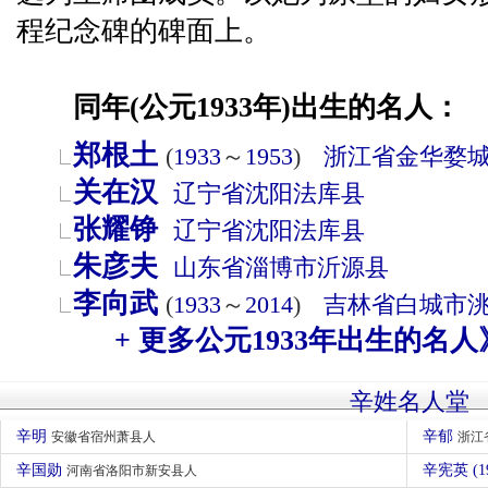
程纪念碑的碑面上。
同年(公元1933年)出生的名人：
郑根土
(
1933
～
1953
)
浙江省
金华
婺
关在汉
辽宁省
沈阳
法库县
张耀铮
辽宁省
沈阳
法库县
朱彦夫
山东省
淄博市
沂源县
李向武
(
1933
～
2014
)
吉林省
白城市
+ 更多公元1933年出生的名人
辛姓名人堂
辛明
辛郁
安徽省宿州萧县人
浙江
辛国勋
辛宪英 (1
河南省洛阳市新安县人