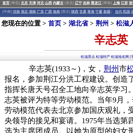
首页
[华北]
北京
天津
河北
山西
内蒙古
[东北]
辽宁
吉林
黑龙江
[华东]
上海
江苏
浙
[中南]
河南
湖北
湖南
广东
广西
海南
[西北]
陕西
甘肃
青海
宁夏
新疆
|
当代
民国
您现在的位置 >
首页
>
湖北省
>
荆州
>
松滋
辛志英
松滋景点
松滋特产
松滋地名网
[
辛志英(1933～)，女，
荆州
市
报名，参加荆江分洪工程建设。创造了
指挥长唐天号召全工地向辛志英学习
志英被评为特等劳动模范。当年9月
劳动模范代表去北京参加国庆观礼，
央领导的接见和宴请。1975年当选
选为主席团成员。以她为原型的妇女