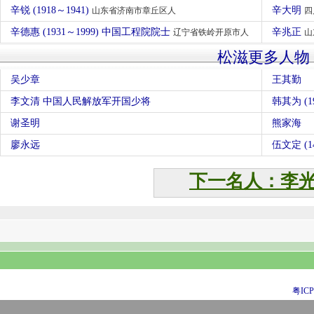
辛锐 (1918～1941)
辛大明
山东省济南市章丘区人
四
辛德惠 (1931～1999) 中国工程院院士
辛兆正
辽宁省铁岭开原市人
山
松滋更多人物
吴少章
王其勤
李文清 中国人民解放军开国少将
谢圣明
熊家海
廖永远
伍文定 (14
下一名人：李
粤ICP