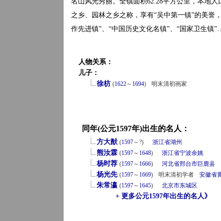
名山风光秀丽。全镇面积62.28平方公里，本地人
之乡、园林之乡之称，享有“吴中第一镇”的美誉
作先进镇”、“中国历史文化名镇”、“国家卫生镇”
人物关系：
儿子：
徐枋
(
1622
～
1694
)
明末清初画家
同年(公元1597年)出生的名人：
方大猷
(
1597
～?)
浙江省
湖州
熊汝霖
(
1597
～
1648
)
浙江省
宁波
余姚
杨时荐
(
1597
～
1666
)
河北省
邢台市
巨鹿县
杨光先
(
1597
～
1669
)
明末清初学者
安徽省
朱常瀛
(
1597
～
1645
)
北京市
东城区
+ 更多公元1597年出生的名人》