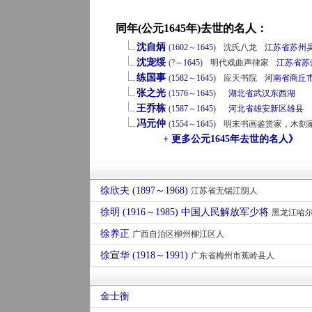
同年(公元1645年)去世的名人：
沈自炳
(
1602
～
1645
)
沈氏八龙
江苏省
苏州
沈宠绥
(?～
1645
)
明代戏曲声律家
江苏省
苏
练国事
(
1582
～
1645
)
应天书院
河南省
商丘
张之光
(
1576
～
1645
)
湖北省
武汉
东西湖
王乔栋
(
1587
～
1645
)
河北省
雄安新区
雄县
冯元仲
(
1554
～
1645
)
明末书画鉴赏家，木刻
+ 更多公元1645年去世的名人》
徐欣夫 (1897～1968)
江苏省无锡江阴人
徐明 (1916～1985) 中国人民解放军少将
黑龙江哈尔
徐养正
广西自治区柳州柳江区人
徐宣华 (1918～1991)
广东省梅州市蕉岭县人
金士衡