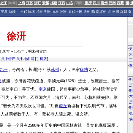
龙江
[华东]
上海
江苏
浙江
安徽
福建
江西
山东
[西南]
重庆
四川
贵州
云南
西藏
[
港
宁夏
新疆
|
当代
民国
清朝
明朝
元朝
宋朝
五代十国
唐朝
隋
南北朝
晋
三国
汉朝
秦
徐汧
·
史
元1597年－1645年，明末殉节官]
·
朱
点
吴中特产
吴中地名网
[手机版]
·
王
·
李
九一
，号勿斋，长洲(今江苏
苏州
）人，画家
徐枋
之父。
·
明
昌
被捕，徐汧曾花钱疏通。崇祯元年(1628）进士，改庶吉士。授简
·
历
，奉差南归；寻丁忧。
南京
建国，起詹事府少詹事、翰林院侍读学
·
明
·
东
不可为，不为官。乙酉闰六月，清兵至，南都、苏杭相继失陷。剃
·
历
“若长为农夫以没世可也。”后自
虎丘
新塘桥下死以明气节，临终
·
明
·
弘
郡人赴哭者数千人。有一蓝衫老人随之死。谥文靖。
·
侯
，是一个具有2500多年历史的中国园林古镇，吴文化底蕴深厚，