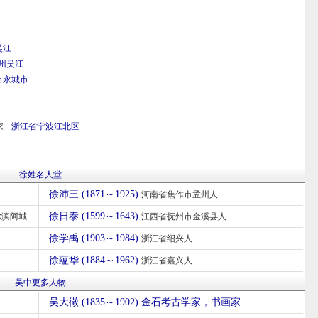
吴江
州
吴江
市
永城市
家
浙江省
宁波
江北区
徐姓名人堂
徐沛三 (1871～1925)
河南省焦作市孟州人
徐日泰 (1599～1643)
滨阿城人
江西省抚州市金溪县人
徐学禹 (1903～1984)
浙江省绍兴人
徐蕴华 (1884～1962)
浙江省嘉兴人
吴中更多人物
吴大徵 (1835～1902) 金石考古学家，书画家