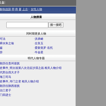
澳
台
]
春秋战国
周
商
夏
上古
|
女性人物
人物搜索
同时期更多人物
可法
·
洪承畴
舜水朱之瑜
·
左良玉
鉴
·
爱新觉罗·岳托
弃
·
牛金星
明代人物专题
朝历任贵州巡抚
史事件_明太祖第八次北征沙漠之战 相关人物介绍
代邢台四大才子
海三司马
史事件_夺门之变 相关人物介绍
朝历任陕西巡抚
治三君子
门四进士