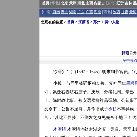
首页
[华北]
北京
天津
河北
山西
内蒙古
[东北]
辽宁
吉林
黑
[中南]
河南
湖北
湖南
广东
广西
海南
[西北]
陕西
甘肃
青海
您现在的位置 >
首页
>
江苏省
>
苏州
>
吴中人物
[
明
][公
吴中景
徐汧(qiān）(1597－1645）明末殉节官员。字
少孤，与同里杨廷枢相友善。复社同仁
周顺
讨，累迁右春坊右庶子。庚辰，分考礼闱。辛巳
士。陈时政七事。被安远侯柳祚昌弹劾。公知事
发令下，公誓不屈辱，并作书戒子
徐枋
不事异族：
言：“以此不屈膝、不剃发之身见先帝于地下！”
木渎镇
木渎镇地处太湖之滨，灵岩、天平山麓