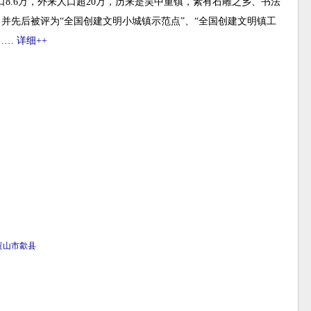
口8.6万，外来人口超20万，历来是吴中重镇，素有石雕之乡、书法
，并先后被评为“全国创建文明小城镇示范点”、“全国创建文明镇工
……
详细++
黄山市
歙县