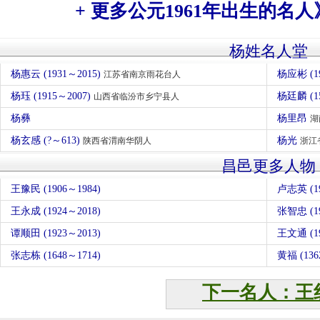
+ 更多公元1961年出生的名人
杨姓名人堂
杨惠云 (1931～2015)
杨应彬 (1
江苏省南京雨花台人
杨珏 (1915～2007)
杨廷麟 (1
山西省临汾市乡宁县人
杨彝
杨里昂
湖
杨玄感 (?～613)
杨光
陕西省渭南华阴人
浙江
昌邑更多人物
王豫民 (1906～1984)
卢志英 (19
王永成 (1924～2018)
张智忠 (19
谭顺田 (1923～2013)
王文通 (19
张志栋 (1648～1714)
黄福 (13
下一名人：王