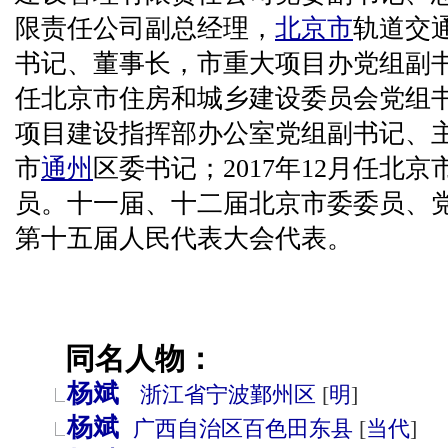
限责任公司副总经理，
北京市
轨道交
书记、董事长，市重大项目办党组副书记
任北京市住房和城乡建设委员会党组
项目建设指挥部办公室党组副书记、主任
市
通州
区委书记；2017年12月任北
员。十一届、十二届北京市委委员、
第十五届人民代表大会代表。
同名人物：
杨斌
浙江省
宁波
鄞州区
[
明
]
杨斌
广西自治区
百色
田东县
[
当代
]