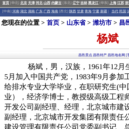
首页
[华北]
北京
天津
河北
山西
内蒙古
[东北]
辽宁
吉林
黑龙江
[华东]
上海
江苏
浙
[中南]
河南
湖北
湖南
广东
广西
海南
[西北]
陕西
甘肃
青海
宁夏
新疆
|
当代
民国
您现在的位置 >
首页
>
山东省
>
潍坊市
>
昌
杨斌
昌邑景点
昌邑特产
昌邑地名网
[
杨斌，男，汉族，1961年12月
5月加入中国共产党，1983年9月参
给排水专业大学毕业，在职研究生(中
业），经济学博士，教授级高级工程
开发公司副经理、经理，北京城市建
副经理，北京城市开发集团有限责任
建设管理有限责任公司党委副书记、