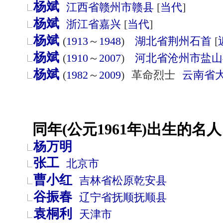
杨斌
江西省
赣州市
赣县
[
当代
]
杨斌
浙江省
嘉兴
[
当代
]
杨斌
(
1913
～
1948
)
湖北省
荆州
石首
[
杨斌
(
1910
～
2007
)
河北省
沧州市
盐山
杨斌
(
1982
～
2009
)
革命烈士
云南省
同年(公元1961年)出生的名人
杨万明
张工
北京市
曹小红
吉林省
松原
乾安县
谷振春
辽宁省
抚顺
抚顺县
袁桐利
天津市