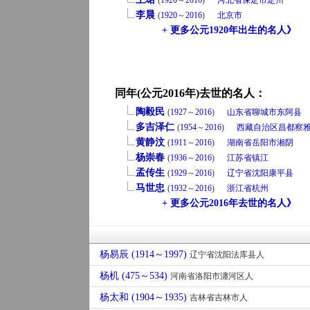
(
1920
～
2016
)
河北省
保定市
定州
李晨
(
1920
～
2016
)
北京市
+ 更多公元1920年出生的名人》
同年(公元2016年)去世的名人：
陶毅民
(
1927
～
2016
)
山东省
聊城市
东阿县
多吉泽仁
(
1954
～
2016
)
西藏自治区
昌都
察
黄静汶
(
1911
～
2016
)
湖南省
岳阳市
湘阴
杨崇春
(
1936
～
2016
)
江苏省
镇江
孟传生
(
1929
～
2016
)
辽宁省
沈阳
康平县
马世忠
(
1932
～
2016
)
浙江省
杭州
+ 更多公元2016年去世的名人》
杨易辰 (1914～1997)
辽宁省沈阳法库县人
杨机 (475～534)
河南省洛阳市瀍河区人
杨太和 (1904～1935)
吉林省吉林市人