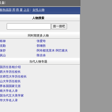
澳
台
]
春秋战国
周
商
夏
上古
|
女性人物
人物搜索
同时期更多人物
裕禄
·
张爱玲
克勤
·
郭继胜
保舒
·
阿布都克里木·阿巴索夫
岚山
·
陈吉余
当代人物专题
国历任首相介绍
西大学历任校长
京师范大学历任校长
山大学历任校长
界各国国家元首
南大学名人录
国当代五大美学家
华大学名人录