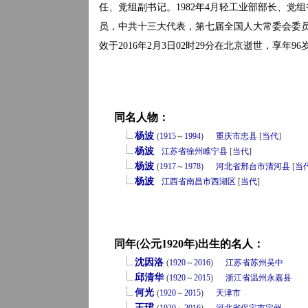
任、党组副书记。1982年4月轻工业部部长、
员，中共十三大代表，第七届全国人大常委会委
效于2016年2月3日02时29分在北京逝世，享年96
同名人物：
杨波
(
1915
～
1994
)
重庆市
忠县
[
当代
]
杨波
江苏省
徐州
睢宁县
[
当代
]
杨波
(
1917
～
1978
)
河北省
邢台市
清河县
[
当
杨波
江西省
南昌市
西湖区
[
当代
]
同年(公元1920年)出生的名人：
沈因洛
(
1920
～
2016
)
江苏省
苏州
吴中
邱清华
(
1920
～
2015
)
浙江省
温州
永嘉县
何光
(
1920
～
2015
)
天津市
王珺