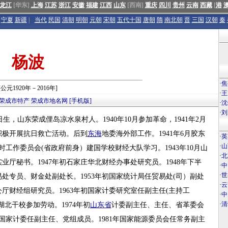
龙江
[华东]
上海
江苏
浙江
安徽
福建
江西
山东
[西南]
重庆
四川
贵州
云南
西藏
[
港
宁夏
新疆
|
当代
民国
清朝
明朝
元朝
宋朝
五代十国
唐朝
隋
南北朝
晋
三国
汉朝
秦
杨波
·
焦
[公元1920年－2016年]
·
王
荣成市特产
荣成市地名网
[手机版]
·
沈
·
刘
生，山东荣成俚岛凉水泉村人。1940年10月参加革命，1941年2月
，积极开展抗日救亡活动。后到
东海
地委海外部工作。1941年6月胶东
·
英
·
山
时工作委员会(省政府前身）建国学校财经大队学习。1943年10月山
·
北
业厅秘书。1947年初石家庄华北财经办事处研究员。1948年下半
·
中
·
世
易处专员、财金处副处长。1953年初国家统计局任贸易处(司）副处
·
云
公厅财经组研究员。1963年初国家计委研究室任副主任(主持工
·
中
·
清
委湖北干校参加劳动。1974年初
山东省
计委副主任、主任、省革委会
月国家计委任副主任、党组成员。1981年国家能源委员会任常务副主