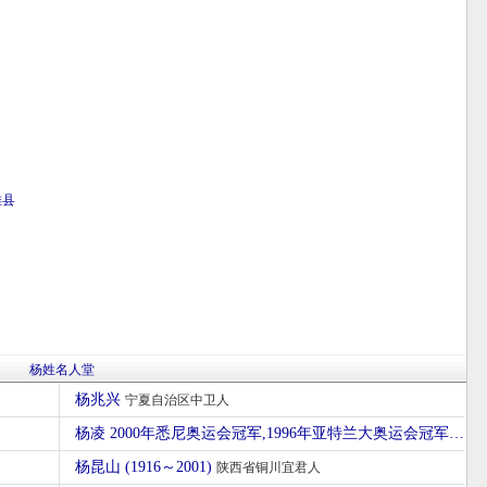
雅县
杨姓名人堂
杨兆兴
宁夏自治区中卫人
杨凌 2000年悉尼奥运会冠军,1996年亚特兰大奥运会冠军
湖北
杨昆山 (1916～2001)
陕西省铜川宜君人