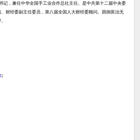
党组书记，兼任中华全国手工业合作总社主任。是中共第十二届中央委
员、财经委副主任委员，第八届全国人大财经委顾问。因病医治无
岁。
代
]