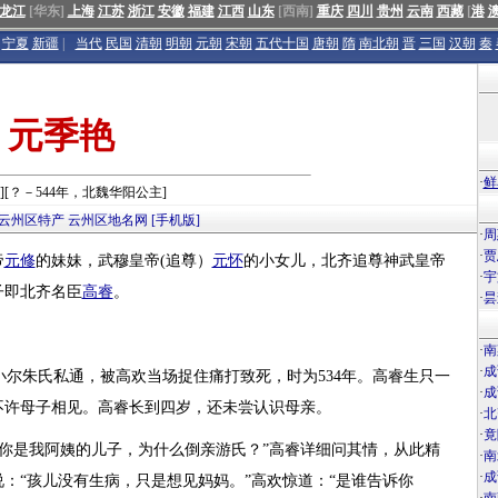
龙江
[华东]
上海
江苏
浙江
安徽
福建
江西
山东
[西南]
重庆
四川
贵州
云南
西藏
[
港
宁夏
新疆
|
当代
民国
清朝
明朝
元朝
宋朝
五代十国
唐朝
隋
南北朝
晋
三国
汉朝
秦
元季艳
·
鲜
][？－544年，北魏华阳公主]
云州区特产
云州区地名网
[手机版]
·
周
·
贾
帝
元修
的妹妹，武穆皇帝(追尊）
元怀
的小女儿，北齐追尊神武皇帝
·
宇
子即北齐名臣
高睿
。
·
昙
·
南
·
成
尔朱氏私通，被高欢当场捉住痛打致死，时为534年。高睿生只一
·
成
不许母子相见。高睿长到四岁，还未尝认识母亲。
·
北
·
竟
你是我阿姨的儿子，为什么倒亲游氏？”高睿详细问其情，从此精
·
南
·
成
：“孩儿没有生病，只是想见妈妈。”高欢惊道：“是谁告诉你