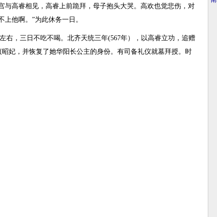
·
南
王宫与高睿相见，高睿上前跪拜，母子抱头大哭。高欢也觉悲伤，对
不上他啊。”为此休务一日。
左右，三日不吃不喝。北齐天统三年(567年），以高睿立功，追赠
贞昭妃，并恢复了她华阳长公主的身份。有司备礼仪就墓拜授。时
。