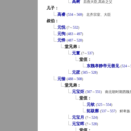
高树
后燕大臣,高欢之父
儿子：
高睿
(
534
～
569
)
北齐宗室、大臣
叔伯：
元悦
(?～
532
)
元恂
(
483
～
497
)
元怿
(
487
～
520
)
堂兄弟：
元亶
(?～
537
)
堂侄：
东魏孝静帝元善见
(
524
～
元巶
(
505
～
528
)
元愉
(
488
～
508
)
堂兄弟：
元宝炬
(
507
～
551
)
南北朝时期西魏
堂侄：
元钦
(
525
～
554
)
拓跋廓
(
537
～
557
)
鲜卑族
元宝月
(?～
524
)
元宝晖
(?～
528
)
堂侄：