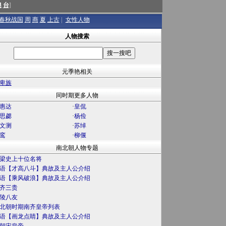
澳
台
]
春秋战国
周
商
夏
上古
|
女性人物
人物搜索
元季艳相关
卑族
同时期更多人物
惠达
·
皇侃
思勰
·
杨俭
文测
·
苏绰
鸾
·
柳偃
南北朝人物专题
梁史上十位名将
语【才高八斗】典故及主人公介绍
语【乘风破浪】典故及主人公介绍
齐三贵
陵八友
北朝时期南齐皇帝列表
语【画龙点睛】典故及主人公介绍