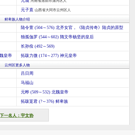
元晟
河南省洛阳市瀍河区人
元子直
山西省大同市云州区人
鲜卑族人物介绍
陆令萱 (504～576) 北齐女官，《陆贞传奇》陆贞的原型
独孤伽罗 (544～602) 隋文帝杨坚的皇后
长孙俭 (492～569)
北魏皇帝
拓跋力微 (174～277) 神元皇帝
云州区更多人物
吕日周
马福山
元晔 (509～532) 北魏皇帝
拓跋寔君 (?～376) 鲜卑族
下一名人：宇文协