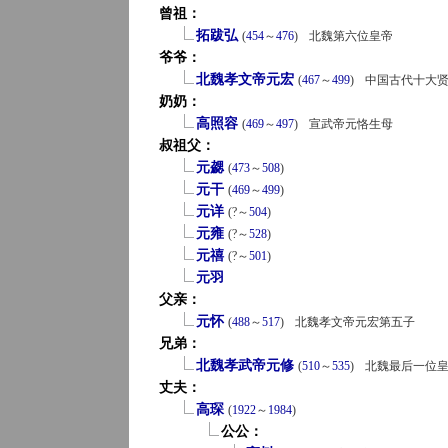
曾祖：
拓跋弘
(
454
～
476
)
北魏第六位皇帝
爷爷：
北魏孝文帝元宏
(
467
～
499
)
中国古代十大贤
奶奶：
高照容
(
469
～
497
)
宣武帝元恪生母
叔祖父：
元勰
(
473
～
508
)
元干
(
469
～
499
)
元详
(?～
504
)
元雍
(?～
528
)
元禧
(?～
501
)
元羽
父亲：
元怀
(
488
～
517
)
北魏孝文帝元宏第五子
兄弟：
北魏孝武帝元修
(
510
～
535
)
北魏最后一位
丈夫：
高琛
(
1922
～
1984
)
公公：