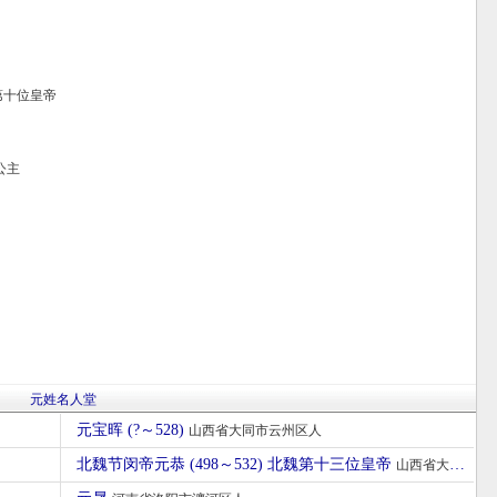
帝
第十位皇帝
公主
元姓名人堂
元宝晖 (?～528)
山西省大同市云州区人
北魏节闵帝元恭 (498～532) 北魏第十三位皇帝
山西省大同市平城区人