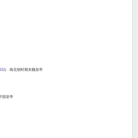
552
)
南北朝时期东魏皇帝
开国皇帝