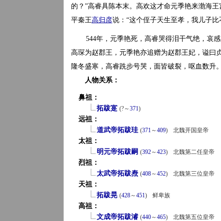
的？”高睿具陈本末。高欢这才命元季艳来渤海
平秦王
高归彦
说：“这个侄子天生至孝，我儿子比
544年，元季艳死，高睿哭得泪干气绝，哀感
高琛为赵郡王，元季艳亦追赠为赵郡王妃，谥曰
隆冬盛寒，高睿跣步号哭，面皆破裂，呕血数升
人物关系：
鼻祖：
拓跋寔
(?～
371
)
远祖：
道武帝拓跋珪
(
371
～
409
)
北魏开国皇帝
太祖：
明元帝拓跋嗣
(
392
～
423
)
北魏第二任皇帝
烈祖：
太武帝拓跋焘
(
408
～
452
)
北魏第三位皇帝
天祖：
拓跋晃
(
428
～
451
)
鲜卑族
高祖：
文成帝拓跋濬
(
440
～
465
)
北魏第五位皇帝