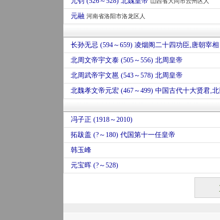
元钊 (526～528) 北魏皇帝
山西省大同市云州区人
元融
河南省洛阳市洛龙区人
长孙无忌 (594～659) 凌烟阁二十四功臣,唐朝宰相
北周文帝宇文泰 (505～556) 北周皇帝
北周武帝宇文邕 (543～578) 北周皇帝
北魏孝文帝元宏 (467～499) 中国古代十大贤君,
冯子正 (1918～2010)
拓跋盖 (?～180) 代国第十一任皇帝
韩玉峰
元宝晖 (?～528)