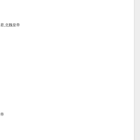
君,北魏皇帝
皇帝