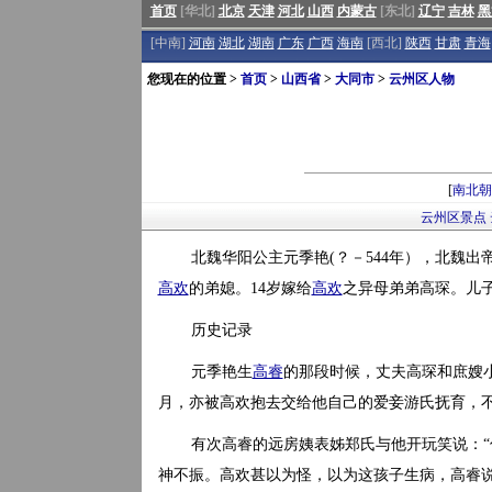
首页
[华北]
北京
天津
河北
山西
内蒙古
[东北]
辽宁
吉林
黑
[中南]
河南
湖北
湖南
广东
广西
海南
[西北]
陕西
甘肃
青海
您现在的位置 >
首页
>
山西省
>
大同市
>
云州区人物
[
南北朝
云州区景点
北魏华阳公主元季艳(？－544年），北魏出
高欢
的弟媳。14岁嫁给
高欢
之异母弟弟高琛。儿
历史记录
元季艳生
高睿
的那段时候，丈夫高琛和庶嫂小
月，亦被高欢抱去交给他自己的爱妾游氏抚育，
有次高睿的远房姨表姊郑氏与他开玩笑说：“
神不振。高欢甚以为怪，以为这孩子生病，高睿说