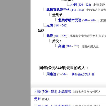
元钊
(
526
～
528
)
北魏皇帝
北魏宣武帝元恪
(
483
～
515
)
北魏第八位皇
堂兄弟：
北魏孝明帝元诩
(
510
～
528
)
北魏
元恌
(
494
～
500
)
姑妈：
元瑛
(
489
～
525
)
北魏孝文帝元宏的女儿,长乐
姑父：
高猛
(
483
～
523
)
北魏外戚大臣
同年(公元544年)去世的名人：
周惠达
(?～
544
)
陕西省
延安
延川县
元晔 (509～532) 北魏皇帝
山西省大同市云州区人
元彪
香港人