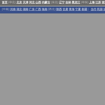
首页
[华北]
北京
天津
河北
山西
内蒙古
[东北]
辽宁
吉林
黑龙江
[华东]
上海
江苏
浙
[中南]
河南
湖北
湖南
广东
广西
海南
[西北]
陕西
甘肃
青海
宁夏
新疆
|
当代
民国