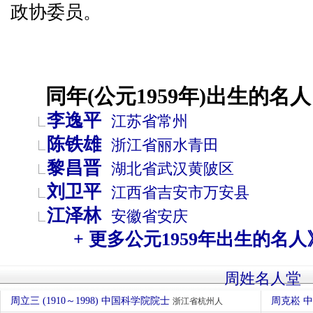
政协委员。
同年(公元1959年)出生的名人
李逸平
江苏省
常州
陈铁雄
浙江省
丽水
青田
黎昌晋
湖北省
武汉
黄陂区
刘卫平
江西省
吉安市
万安县
江泽林
安徽省
安庆
+ 更多公元1959年出生的名人
周姓名人堂
周立三 (1910～1998) 中国科学院院士
周克崧 
浙江省杭州人