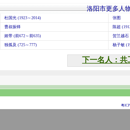
洛阳市更多人
杜国光 (1923～2014)
张图
曹叔振铎
陈超 (191
姬带 (前672～前635)
贺兰越石
独孤及 (725～777)
杨子敏 (19
下一名人：共
粤ICP