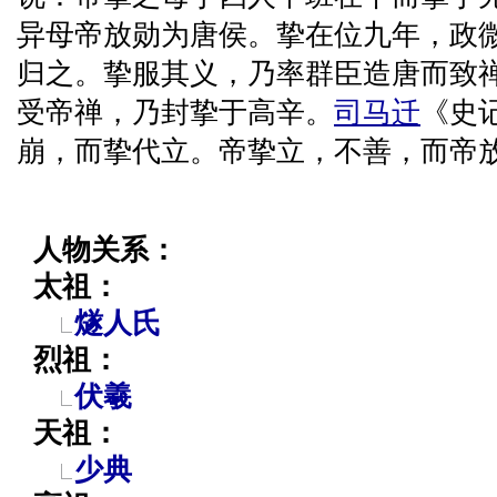
异母帝放勋为唐侯。挚在位九年，政
归之。挚服其义，乃率群臣造唐而致
受帝禅，乃封挚于高辛。
司马迁
《史
崩，而挚代立。帝挚立，不善，而帝放
人物关系：
太祖：
燧人氏
烈祖：
伏羲
天祖：
少典