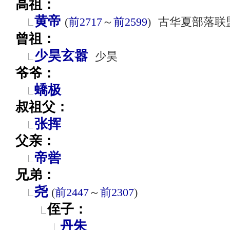
高祖：
黄帝
(
前2717
～
前2599
)
古华夏部落联
曾祖：
少昊玄嚣
少昊
爷爷：
蟜极
叔祖父：
张挥
父亲：
帝喾
兄弟：
尧
(
前2447
～
前2307
)
侄子：
丹朱