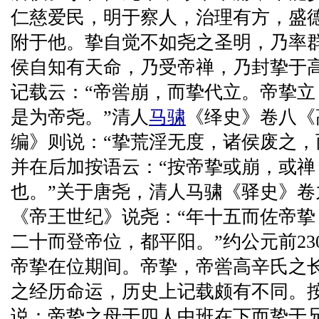
仁慈爱民，明于察人，治理有方，盛
附于他。挚自觉不如尧之圣明，乃率
侯自知有天命，乃受帝禅，乃封挚于
记载云：“帝喾崩，而挚代立。帝挚
是为帝尧。”清人
马骕
《绎史》卷八《
编》则说：“挚荒淫无度，诸侯废之，
并在后加按语云：“按帝挚或崩，或禅
也。”关于唐尧，清人马骕《驿史》卷
《帝王世纪》说尧：“年十五而佐帝
二十而登帝位，都平阳。”约公元前230
帝挚在位期间。帝挚，帝喾高辛氏之
之经历命运，历史上记载颇有不同。
说：帝挚之母于四人中班在下而挚于