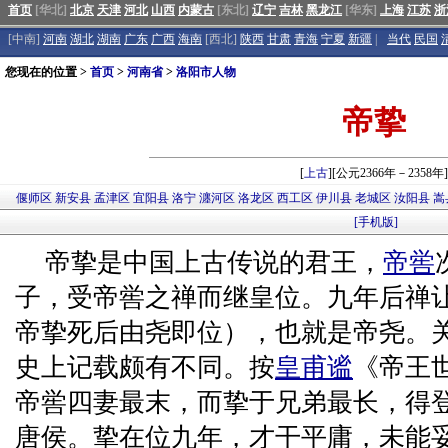
首页
[华北]
北京
天津
河北
山西
内蒙古
[东北]
辽宁
吉林
黑龙江
[华东]
上海
江苏
浙
[中南]
河南
湖北
湖南
广东
广西
海南
[西北]
陕西
甘肃
青海
宁夏
新疆
|
当代
民国
您现在的位置 >
首页
>
河南省
>
洛阳市人物
帝挚
[
上古
][公元2366年－2358年]
偃师区
新安县
孟津区
宜阳县
洛宁
瀍河区
洛龙区
西工区
伊川县
老城区
汝阳县
嵩
[手机版]
帝挚是中国上古传说的君王，
帝喾
子，受帝喾之禅而继皇位。九年后禅
帝挚死后由尧即位），也就是帝尧。
史上记载颇有不同。按
皇甫谧
《帝王
帝喾四妻最末，而挚于兄弟最长，得
唐侯。挚在位九年，才干平庸，未能