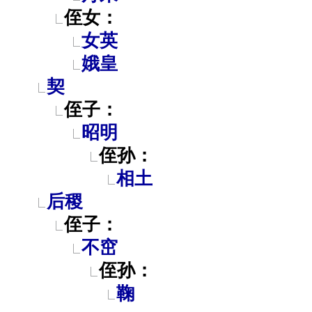
侄女：
女英
娥皇
契
侄子：
昭明
侄孙：
相土
后稷
侄子：
不窋
侄孙：
鞠