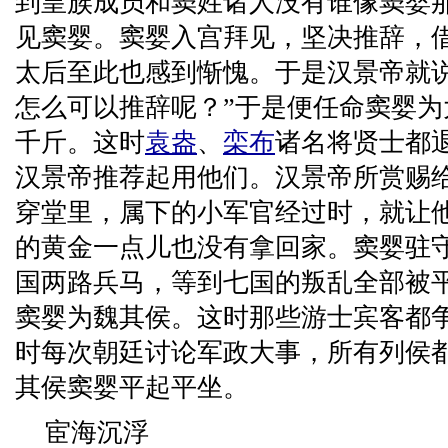
到皇族成员和窦姓诸人没有谁像窦婴
见窦婴。窦婴入宫拜见，坚决推辞，
太后至此也感到惭愧。于是汉景帝就
怎么可以推辞呢？”于是便任命窦婴
千斤。这时
袁盎
、
栾布
诸名将贤士都
汉景帝推荐起用他们。汉景帝所赏赐
穿堂里，属下的小军官经过时，就让
的黄金一点儿也没有拿回家。窦婴驻
国两路兵马，等到七国的叛乱全部被
窦婴为魏其侯。这时那些游士宾客都
时每次朝廷讨论军政大事，所有列侯
其侯窦婴平起平坐。
宦海沉浮