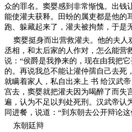
众的罪名。窦婴感到非常惭愧。出钱
能使灌夫获释。田蚡的属吏都是他的
跑、躲藏起来了，灌夫被拘禁，于是
窦婴挺身而出营救灌夫。他的夫人
丞相，和太后家的人作对，怎么能营救
说：“侯爵是我挣来的，现在由我把
的。再说我总不能让灌仲孺自己去死
就瞒着家人，私自出来上 书 给汉武
宫去，窦婴就把灌夫因为喝醉了而失
遍，认为不足以判处死刑。汉武帝认
同进餐，说道：“到东朝去公开辩论这
东朝廷辩