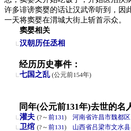
许多诽谤窦婴的话让汉武帝听到，因
一天将窦婴在渭城大街上斩首示众。
窦婴相关
汉朝历任丞相
经历历史事件：
七国之乱
(公元前154年)
同年(公元前131年)去世的名
灌夫
(?～
前131
)
河南省
许昌市
魏都区
卫绾
(?～
前131
)
山西省
吕梁市
文水县