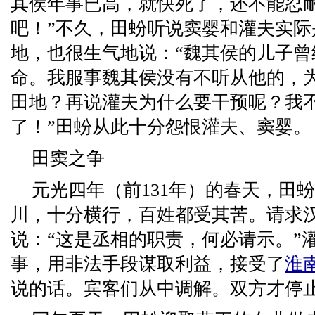
其侯年事已高，就快死了，还不能忍
吧！”不久，田蚡听说窦婴和灌夫实际
地，也很生气地说：“魏其侯的儿子曾
命。我服事魏其侯没有不听从他的，
田地？再说灌夫为什么要干预呢？我
了！”田蚡从此十分怨恨灌夫、窦婴。
田窦之争
元光四年（前131年）的春天，田
川，十分横行，百姓都受其苦。请求
说：“这是丞相的职责，何必请示。”
事，用非法手段谋取利益，接受了
淮
说的话。宾客们从中调解。双方才停