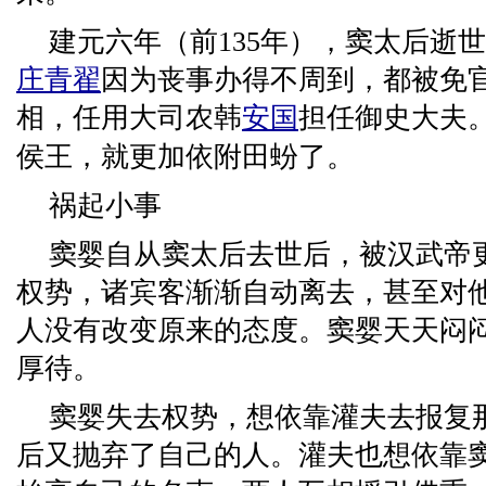
建元六年（前135年），窦太后逝
庄青翟
因为丧事办得不周到，都被免
相，任用大司农韩
安国
担任御史大夫
侯王，就更加依附田蚡了。
祸起小事
窦婴自从窦太后去世后，被汉武帝
权势，诸宾客渐渐自动离去，甚至对
人没有改变原来的态度。窦婴天天闷
厚待。
窦婴失去权势，想依靠灌夫去报复
后又抛弃了自己的人。灌夫也想依靠