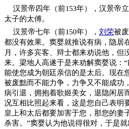
汉景帝四年（前153年），汉景帝立
太子的太傅。
汉景帝七年（前150年），
刘荣
被废
都没有效果。窦婴就推说有病，隐居
月，许多宾客、辩士都来劝说他，但
来。梁地人高遂于是来劝解窦婴说：
能使您成为朝廷亲信的是太后。现在
被废黜而不能力争，力争又不能成功
病引退，拥抱着歌姬美女，退隐闲居
况互相比照起来看，这是您自己表明
皇上和太后都要加害于您，那您的妻
杀害。”窦婴认为他说得很对，于是