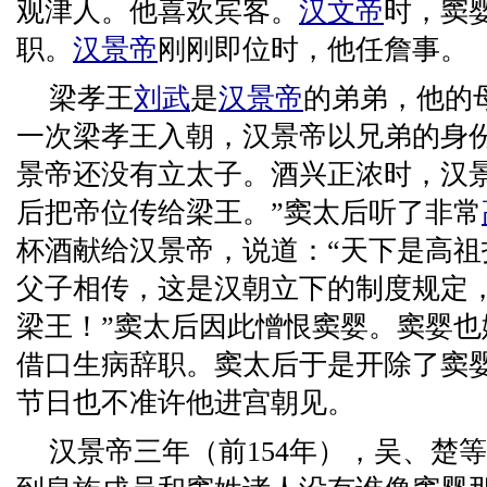
观津人。他喜欢宾客。
汉文帝
时，窦
职。
汉景帝
刚刚即位时，他任詹事。
梁孝王
刘武
是
汉景帝
的弟弟，他的
一次梁孝王入朝，汉景帝以兄弟的身
景帝还没有立太子。酒兴正浓时，汉
后把帝位传给梁王。”窦太后听了非常
杯酒献给汉景帝，说道：“天下是高
父子相传，这是汉朝立下的制度规定
梁王！”窦太后因此憎恨窦婴。窦婴
借口生病辞职。窦太后于是开除了窦
节日也不准许他进宫朝见。
汉景帝三年（前154年），吴、楚