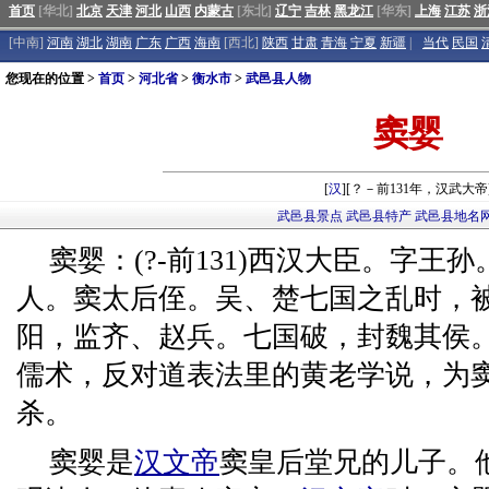
首页
[华北]
北京
天津
河北
山西
内蒙古
[东北]
辽宁
吉林
黑龙江
[华东]
上海
江苏
浙
[中南]
河南
湖北
湖南
广东
广西
海南
[西北]
陕西
甘肃
青海
宁夏
新疆
|
当代
民国
您现在的位置 >
首页
>
河北省
>
衡水市
>
武邑县人物
窦婴
[
汉
][？－前131年，汉武大帝
武邑县景点
武邑县特产
武邑县地名
窦婴：(?-前131)西汉大臣。字
人。窦太后侄。吴、楚七国之乱时，
阳，监齐、赵兵。七国破，封魏其侯
儒术，反对道表法里的黄老学说，为
杀。
窦婴是
汉文帝
窦皇后堂兄的儿子。