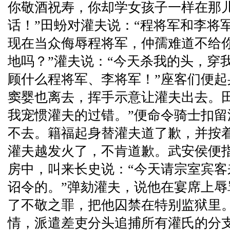
你敬酒祝寿，你却学女孩子一样在那
话！”田蚡对灌夫说：“程将军和李将
现在当众侮辱程将军，仲孺难道不给
地吗？”灌夫说：“今天杀我的头，穿
顾什么程将军、李将军！”座客们便
窦婴也离去，挥手示意让灌夫出去。
我宠惯灌夫的过错。”便命令骑士扣
不去。籍福起身替灌夫道了歉，并按
灌夫越发火了，不肯道歉。武安侯便指
房中，叫来长史说：“今天请宗室宾
诏令的。”弹劾灌夫，说他在宴席上
了不敬之罪，把他囚禁在特别监狱里
情，派遣差吏分头追捕所有灌氏的分