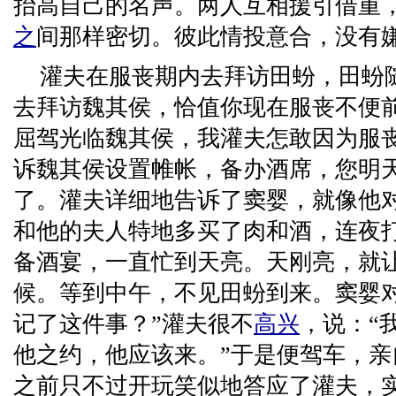
抬高自己的名声。两人互相援引借重
之
间那样密切。彼此情投意合，没有
灌夫在服丧期内去拜访田蚡，田蚡
去拜访魏其侯，恰值你现在服丧不便前
屈驾光临魏其侯，我灌夫怎敢因为服
诉魏其侯设置帷帐，备办酒席，您明
了。灌夫详细地告诉了窦婴，就像他
和他的夫人特地多买了肉和酒，连夜
备酒宴，一直忙到天亮。天刚亮，就
候。等到中午，不见田蚡到来。窦婴
记了这件事？”灌夫很不
高兴
，说：“
他之约，他应该来。”于是便驾车，
之前只不过开玩笑似地答应了灌夫，