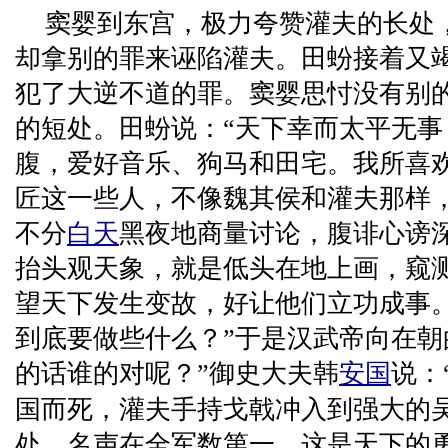
窦婴到东宫，极力夸赞灌夫的长处
却拿别的罪来诬陷灌夫。田蚡接着又
犯了大逆不道的罪。窦婴思忖没有别
的短处。田蚡说：“天下幸而太平无
腹，爱好音乐、狗马和田宅。我所喜
匠这一些人，不像魏其侯和灌夫那样
不分
白天
黑夜地商量讨论，腹诽心谤
抬头观天象，就是低头在地上画，窥
望天下发生变故，好让他们立功成事
到底要做些什么？”于是汉武帝向在朝
的话谁的对呢？”御史大夫韩
安国
说：
国而死，灌夫手持戈戟冲入到强大的
处，名声在全军数第一，这是天下的