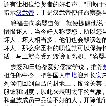
还有让相位给贤者的好名声。”田蚡
暗示
汉武帝
，于是汉武帝便任命窦婴
籍福去向窦婴道贺，就便提醒他说
憎恨坏人，当今好人称赞您，所以您
坏人，坏人相当多，他们也会毁谤您
坏人，那么您丞相的职位就可以保持
话，马上就会受到毁谤而离职。”窦婴
窦婴和田蚡都爱好儒家学说，推荐
担任郎中令。把鲁国人
申培
迎到
长安
列侯们回到自己的封地上，废除关禁
服饰和制度，以此来表明太平的气象
和皇族成员中品德不好的人，开除他