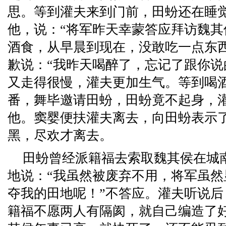
思。等到灌夫来到门前，田蚡还在睡
他，说：“将军昨天幸蒙答应拜访魏
酒食，从早晨到现在，没敢吃一点东
歉说：“我昨天喝醉了，忘记了跟你说
又走得很慢，灌夫更加生气。等到喝
番，舞毕邀请田蚡，田蚡竟不起身，
他。窦婴便扶灌夫离去，向田蚡表示
黑，尽欢才离去。
田蚡曾经派籍福去索取魏其侯在城
地说：“我虽然被废弃不用，将军虽
夺我的田地呢！”不答应。灌夫听说
籍福不愿两人有隔阂，就自己编造了