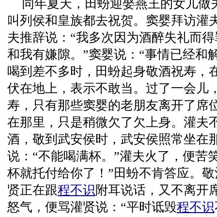
同年夏天，田蚡迎娶燕王的女儿做
叫列侯和皇族都去祝贺。窦婴拜访灌
夫推辞说：“我多次因为酒醉失礼而
和我有嫌隙。”窦婴说：“事情已经和
喝到差不多时，田蚡起身敬酒祝寿，
伏在地上，表示不敢当。过了一会儿
寿，只有那些窦婴的老朋友离开了席
在那里，只是稍微欠了欠上身。灌夫
酒，敬到武安侯时，武安侯照常坐在
说：“不能喝满杯。”灌夫火了，便苦
杯就托付给你了！”田蚡不肯答应。
贤正在跟
程不识
附耳说话，又不离开
怒气，便骂灌贤说：“平时诋毁
程不识