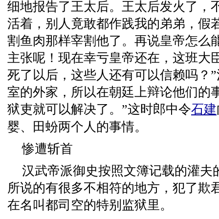
细地报告了王太后。王太后发火了，
活着，别人竟敢都作践我的弟弟，假
割鱼肉那样宰割他了。再说皇帝怎么
主张呢！现在幸亏皇帝还在，这班大
死了以后，这些人还有可以信赖吗？”
室的外家，所以在朝廷上辩论他们的
狱吏就可以解决了。”这时郎中令
石建
婴、田蚡两个人的事情。
惨遭斩首
汉武帝派御史按照文簿记载的灌夫
所说的有很多不相符的地方，犯了欺
在名叫都司空的特别监狱里。