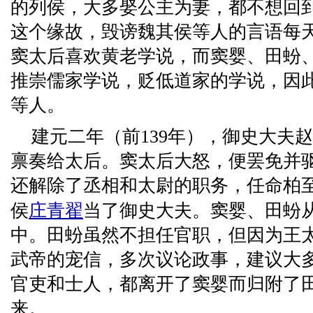
的列侯，大多娶公主为妻，都不想回
这个缘故，毁谤魏其侯等人的言语每
窦太后喜欢黄老学说，而窦婴、田蚡
推崇儒家学说，贬低道家的学说，因
等人。
建元二年（前139年），御史大夫
禀奏给太后。窦太后大怒，便罢免并
还解除了丞相和太尉的职务，任命柏
侯
庄青翟
当了御史大夫。窦婴、田蚡
中。田蚡虽然不担任官职，但因为王
武帝的宠信，多次议论政事，建议大
官吏和士人，都离开了窦婴而归附了
来。