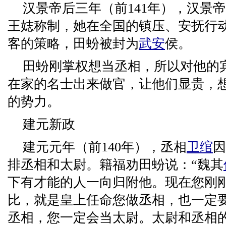
汉景帝后三年（前141年），汉景
王娡称制，她在全国的镇压、安抚行
客的策略，田蚡被封为
武安
侯。
田蚡刚掌权想当丞相，所以对他的
在家的名士出来做官，让他们显贵，
的势力。
建元新政
建元元年（前140年），丞相
卫绾
因
排丞相和太尉。籍福劝田蚡说：“魏其
下有才能的人一向归附他。现在您刚
比，就是皇上任命您做丞相，也一定
丞相，您一定会当太尉。太尉和丞相