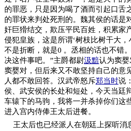
的罪恶，只是因为喝了酒而引起口舌
的罪状来判处死刑的。魏其侯的话是
奸巨猾结交，欺压平民百姓，积累家产
侵犯皇族，这是所谓‘树枝比树干大，
不是折断，就是0 。丞相的话也不错
决这件事吧。”主爵都尉
汲黯
认为窦婴
窦婴对，但后来又不敢坚持自己的意
人都不敢回答。汉武帝怒斥
郑当时
说
侯、武安侯的长处和短处，今天当廷
车辕下的马驹，我将一并杀掉你们这
进入宫内侍俸王太后进餐。
王太后也已经派人在朝廷上探听消