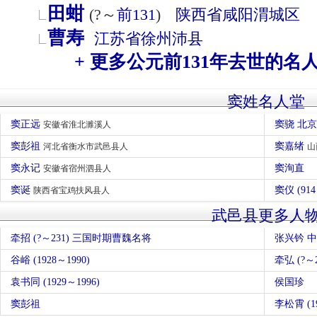
田蚶
(?～
前131
)
陕西省
咸阳
渭城区
曹寿
江苏省
徐州
沛县
+ 更多公元前131年去世的名
窦姓名人堂
窦正远
窦骁 北
安徽省淮北濉溪人
窦彭祖
窦嘉绪
河北省衡水市武邑县人
山
窦永记
窦洵直
安徽省宿州泗县人
窦诞
窦仪 (9
陕西省宝鸡扶风县人
武邑县更多人
牵招 (?～231) 三国时期曹魏名将
张兴钤 
谷峪 (1928～1990)
牵弘 (?～2
袁书同 (1929～1996)
侯国珍
窦彭祖
李松霄 (19