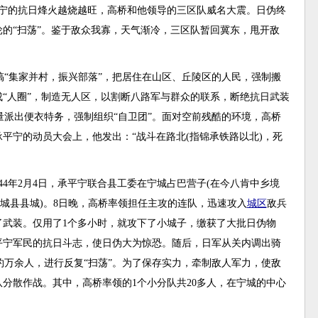
平宁的抗日烽火越烧越旺，高桥和他领导的三区队威名大震。日伪终
的“扫荡”。鉴于敌众我寡，天气渐冷，三区队暂回冀东，甩开敌
“集家并村，振兴部落”，把居住在山区、丘陵区的人民，强制搬
“人圈”，制造无人区，以割断八路军与群众的联系，断绝抗日武装
量派出便衣特务，强制组织“自卫团”。面对空前残酷的环境，高桥
回承平宁的动员大会上，他发出：“战斗在路北(指锦承铁路以北)，死
44年2月4日，承平宁联合县工委在宁城占巴营子(在今八肯中乡境
宁城县县城)。8日晚，高桥率领担任主攻的连队，迅速攻入
城区
敌兵
了武装。仅用了1个多小时，就攻下了小城子，缴获了大批日伪物
平宁军民的抗日斗志，使日伪大为惊恐。随后，日军从关内调出骑
约万余人，进行反复“扫荡”。为了保存实力，牵制敌人军力，使敌
分散作战。其中，高桥率领的1个小分队共20多人，在宁城的中心