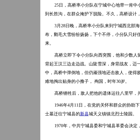
25日，高桥率小分队在宁城中心地带一肯中
到长胜沟，在群众掩护下脱险。不久，高桥设计，
3月28日晚，高桥率小分队来到宁城西北部海
布，鹅毛大雪纷纷扬扬，下个不停，小分队只好住
来。
高桥立即下令小分队向西突围，他和少数人
背起王汉三边走边战。山陡雪深，身背战友，迈
中，高桥中弹倒地，但仍顽强地还击敌人，使得
难地掏出贴身的小撸子， 殉国，时年30岁。
高桥牺牲后，敌人把他的遗体运往八里罕，并
1946年4月11日，在党的关怀和群众的协助
士墓迁往宁城县的
新县
城天义镇镇北烈士陵园。
1970年，中共宁城县委和宁城县革委会决