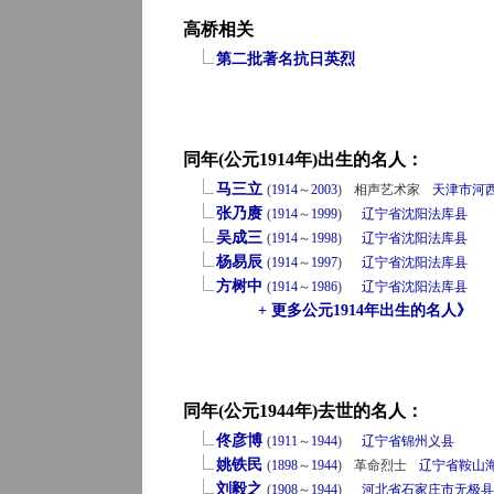
高桥相关
第二批著名抗日英烈
同年(公元1914年)出生的名人：
马三立
(
1914
～
2003
)
相声艺术家
天津市
河
张乃赓
(
1914
～
1999
)
辽宁省
沈阳
法库县
吴成三
(
1914
～
1998
)
辽宁省
沈阳
法库县
杨易辰
(
1914
～
1997
)
辽宁省
沈阳
法库县
方树中
(
1914
～
1986
)
辽宁省
沈阳
法库县
+ 更多公元1914年出生的名人》
同年(公元1944年)去世的名人：
佟彦博
(
1911
～
1944
)
辽宁省
锦州
义县
姚铁民
(
1898
～
1944
)
革命烈士
辽宁省
鞍山
刘毅之
(
1908
～
1944
)
河北省
石家庄市
无极县