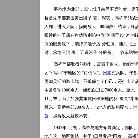
平泉境内北部，离宁城县南界不远的黄土梁子
桥首先率部袭击黄土梁子 署。深夜，高桥率领战
人梯，进入大院，摸向敌人。瞬间战斗结束，歼敌
很近的洼子店在敌伪喀喇沁中旗(伪满于1940年
所的眼皮底下，端掉了洼子店 分驻所。随后北上
时，承德三沟 署、五道河子 分驻所、上谷车站
高桥等部取得的胜利，震慑了敌人。他们惊呼
团”和承平宁地区的 “讨伐队”、
日本
宪兵队、守备
更加灵活的游击战，不单保存了自己，还打击了
本常备军1000余人，组织自卫团7000余人。至
11月末，为了加强冀东抗日根据地的反“蚕食”
冀东。高桥率部200余人，与地方武装相配合，
旋
，搅得敌人昼夜不安。
1943年2月初，高桥与地方领导商定，部
地向这一地区集结，并于4日晨发起“围攻”。高