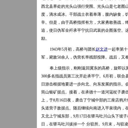
西北县界处的光头山强行突围。光头山是七老图
度，滴水成冰。干部战士衣着单薄，腹内缺食，
辛。但是，由于高桥指挥有方，大家勇敢善战，
追，使日伪军全歼承平宁抗日武装的企图落空。
励。
1943年5月初，高桥与团长
赵文进
一起率第十
军，毙敌50余人，伪营长率残部投降。战后，又
奉上级指示，刚刚返回冀东的高桥，旋即以
300多名指战员第三次开赴承平宁。6月初，联
日游击根据地要进一步向北、向东发展的指示。会
筒山银矿据点。接着，在承德十一道河寇杖子袭
上，于8月16日夜，袭击了宁城中部的三座店鸦片
头道营子敌据点。随后继续向南进入平泉境内，在
又北上宁城东部，9月17日在驿马吐川山头下坡子
日，在驿马吐川拔掉一个 分驻所。9月末，与驻凌