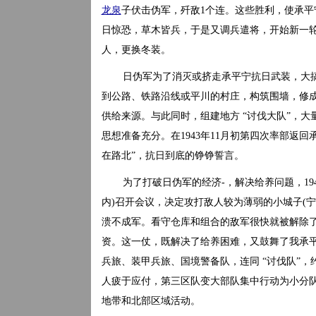
龙泉
子伏击伪军，歼敌1个连。这些胜利，使承
日惊恐，草木皆兵，于是又调兵遣将，开始新一轮
人，更换冬装。
日伪军为了消灭或挤走承平宁抗日武装，大搞
到公路、铁路沿线或平川的村庄，构筑围墙，修成
供给来源。与此同时，组建地方 “讨伐大队”，大
思想准备充分。在1943年11月初第四次率部返
在路北”，抗日到底的铮铮誓言。
为了打破日伪军的经济-，解决给养问题，19
内)召开会议，决定攻打敌人较为薄弱的小城子(
溃不成军。看守仓库和组合的敌军很快就被解除
资。这一仗，既解决了给养困难，又鼓舞了我承
兵旅、装甲兵旅、国境警备队，连同 “讨伐队”，
人疲于应付，第三区队变大部队集中行动为小分队
地带和北部区域活动。