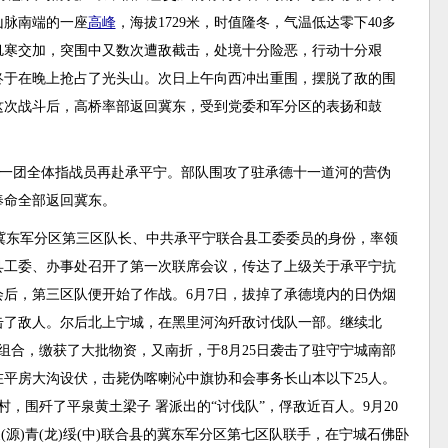
山脉南端的一座
高峰
，海拔1729米，时值隆冬，气温低达零下40多
饥寒交加，突围中又数次遭敌截击，处境十分险恶，行动十分艰
终于在晚上抢占了光头山。次日上午向西冲出重围，摆脱了敌的围
这次战斗后，高桥率部返回冀东，受到党委和军分区的表扬和鼓
一团全体指战员再赴承平宁。部队围攻了驻承德十一道河的营伪
奉命全部返回冀东。
冀东军分区第三区队长、中共承平宁联合县工委委员的身份，率领
合县工委、办事处召开了第一次联席会议，传达了上级关于承平宁抗
后，第三区队便开始了作战。6月7日，拔掉了承德境内的日伪烟
击了敌人。尔后北上宁城，在黑里河沟歼敌讨伐队一部。继续北
组合，缴获了大批物资，又南折，于8月25日袭击了驻守宁城南部
平房大沟设伏，击毙伪喀喇沁中旗协和会事务长山本以下25人。
村，围歼了平泉黄土梁子 署派出的“讨伐队”，俘敌近百人。9月20
(源)青(龙)绥(中)联合县的冀东军分区第七区队联手，在宁城石佛卧