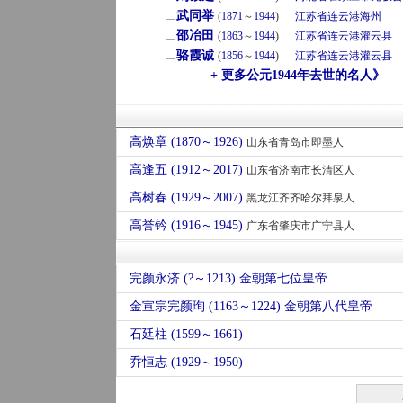
武同举
(
1871
～
1944
)
江苏省
连云港
海州
邵冶田
(
1863
～
1944
)
江苏省
连云港
灌云县
骆霞诚
(
1856
～
1944
)
江苏省
连云港
灌云县
+ 更多公元1944年去世的名人》
高焕章 (1870～1926)
山东省青岛市即墨人
高逢五 (1912～2017)
山东省济南市长清区人
高树春 (1929～2007)
黑龙江齐齐哈尔拜泉人
高誉钤 (1916～1945)
广东省肇庆市广宁县人
完颜永济 (?～1213) 金朝第七位皇帝
金宣宗完颜珣 (1163～1224) 金朝第八代皇帝
石廷柱 (1599～1661)
乔恒志 (1929～1950)