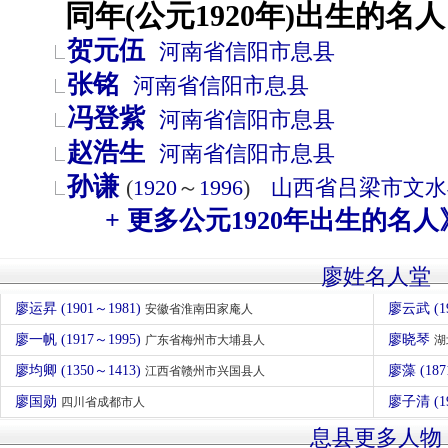
同年(公元1920年)出生的名人
贺元伍
河南省
信阳市
息县
张铭
河南省
信阳市
息县
冯登紫
河南省
信阳市
息县
赵浩生
河南省
信阳市
息县
孙谦
(
1920
～
1996
)
山西省
吕梁市
文水
+ 更多公元1920年出生的名人
廖姓名人堂
廖运昇 (1901～1981)
廖云武 (1
安徽省淮南田家庵人
廖一帆 (1917～1995)
廖晓琴
广东省梅州市大埔县人
湖
廖均卿 (1350～1413)
廖藻 (187
江西省赣州市兴国县人
廖国勋
廖子清 (1
四川省成都市人
息县更多人物