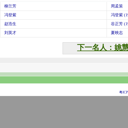
柳兰芳
周孟策
冯登紫
冯登紫 (19
赵浩生
谷正芳 (19
刘英才
夏映志
下一名人：姚
粤ICP