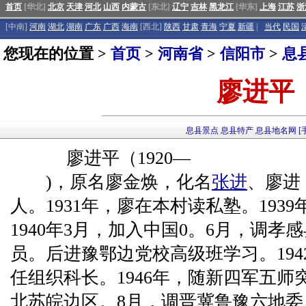
首页
[华北]
北京
天津
河北
山西
内蒙古
[东北]
辽宁
吉林
黑龙江
[华东]
上海
江苏
浙
[中南]
河南
湖北
湖南
广东
广西
海南
[西北]
陕西
甘肃
青海
宁夏
新疆
|
当代
民国
您现在的位置 >
首页
>
河南省
>
信阳市
>
息
廖进平
息县景点
息县特产
息县地名网
[
廖进平（1920—
)，原名廖金焕，化名
张进
、廖进
人。1931年，廖在本村读私塾。193
1940年3月，加入中国0。6月，调
员。后进豫鄂边党校高级班学习。19
任组织科长。1946年，随新四军五
北苏皖边区。8月，调晋冀鲁豫六地委