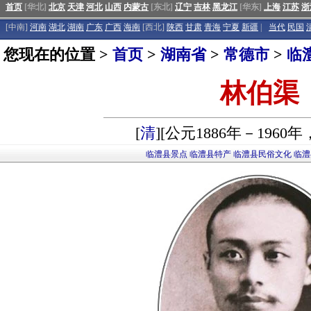
首页
[华北]
北京
天津
河北
山西
内蒙古
[东北]
辽宁
吉林
黑龙江
[华东]
上海
江苏
浙
[中南]
河南
湖北
湖南
广东
广西
海南
[西北]
陕西
甘肃
青海
宁夏
新疆
|
当代
民国
您现在的位置 >
首页
>
湖南省
>
常德市
>
临
林伯渠
[
清
][公元1886年－1960
临澧县景点
临澧县特产
临澧县民俗文化
临澧