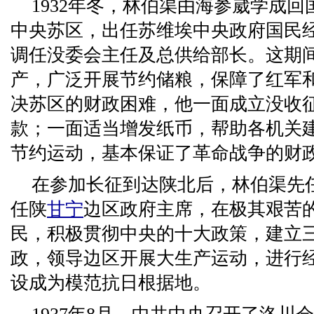
1932年冬，林伯渠由海参崴学成
中央苏区，出任苏维埃中央政府国民
调任没委会主任及总供给部长。这期
产，广泛开展节约储粮，保障了红军
决苏区的财政困难，他一面成立没收
款；一面适当增发纸币，帮助各机关
节约运动，基本保证了革命战争的财
在参加长征到达陕北后，林伯渠先
任陕
甘宁
边区政府主席，在极其艰苦
民，积极贯彻中央的十大政策，建立
政，领导边区开展大生产运动，进行
设成为模范抗日根据地。