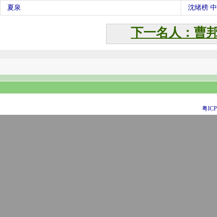
夏泉
沈绪榜 
下一名人：曹
粤ICP