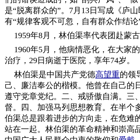
是“脱离群众的”。7月13日写成《庐
有“规律客观不可忽，自有群众作结论
1959年8月，林伯渠率代表团赴蒙
1960年5月，他病情恶化，在大家
治疗，29日病逝于医院，享年74岁。
林伯渠是中国共产党德
高望重
的领
己、廉洁奉公的楷模。他曾在自己的
遵守党章党纪。二、戒骄傲自满。三
督。四、加强马列思想教育。在半个
伯渠总是跟着进步的方向走，在危难
站在一起。林伯渠的革命精神和崇高