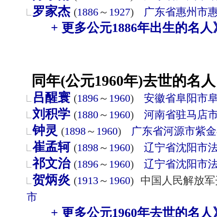
罗家杰
(
1886
～
1927
)
广东省
惠州市
+ 更多公元1886年出生的名人
同年(公元1960年)去世的名人
吕醒寰
(
1896
～
1960
)
安徽省
阜阳市
刘积学
(
1880
～
1960
)
河南省
驻马店
钟灵
(
1898
～
1960
)
广东省
河源市
紫金
崔孟轲
(
1898
～
1960
)
辽宁省
沈阳市
祁文治
(
1896
～
1960
)
辽宁省
沈阳市
贺炳炎
(
1913
～
1960
)
中国人民解放军
市
+ 更多公元1960年去世的名人