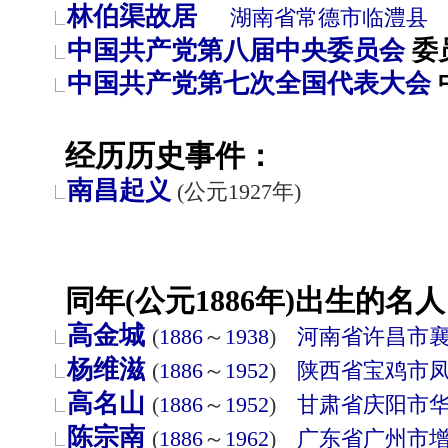
林伯渠故居
湖南省
常德市
临澧县
中国共产党第八届中央委员会
委
中国共产党第七次全国代表大会
经历历史事件：
南昌起义
(公元1927年)
同年(公元1886年)出生的名人
高金城
(
1886
～
1938
)
河南省
许昌市
杨维滋
(
1886
～
1952
)
陕西省
宝鸡市
高名山
(
1886
～
1952
)
甘肃省
庆阳市
陈宗南
(
1886
～
1962
)
广东省
广州市