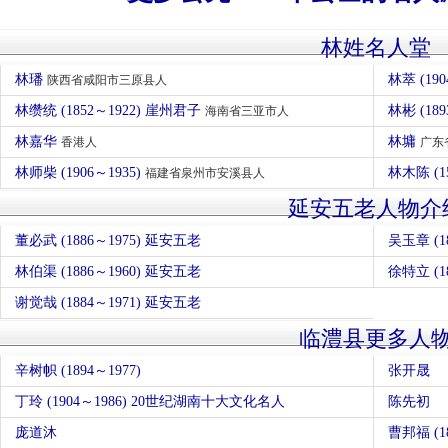
林姓名人堂
林璠
林萃 (190
陕西省咸阳市三原县人
林缵统 (1852～1922) 崖州君子
林彬 (189
海南省三亚市人
林嘉华
林墉
香港人
广东
林师柴 (1906～1935)
林木陈 (1
福建省泉州市安溪县人
延安五老人物介
董必武 (1886～1975) 延安五老
林伯渠 (1886～1960) 延安五老
徐特立 (
谢觉哉 (1884～1971) 延安五老
临澧县更多人
辛树帜 (1894～1977)
张开晟
丁玲 (1904～1986) 20世纪湖南十大文化名人
陈先初
庞道沐
曹邦福 (18