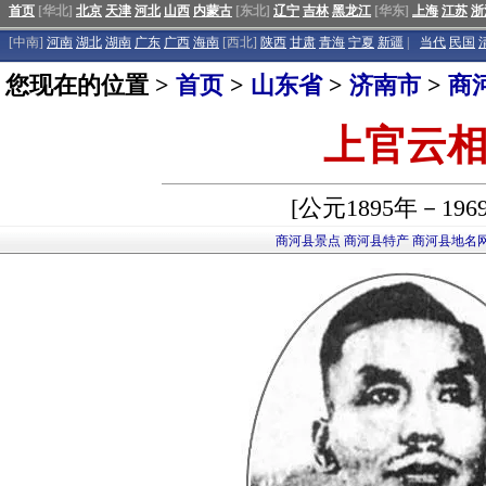
首页
[华北]
北京
天津
河北
山西
内蒙古
[东北]
辽宁
吉林
黑龙江
[华东]
上海
江苏
浙
[中南]
河南
湖北
湖南
广东
广西
海南
[西北]
陕西
甘肃
青海
宁夏
新疆
|
当代
民国
您现在的位置 >
首页
>
山东省
>
济南市
>
商
上官云
[公元1895年－196
商河县景点
商河县特产
商河县地名