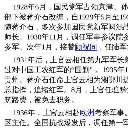
1928年6月，国民党军占领京津。
部下被蒋介石改编，自1929年5月至19
随蒋介石，多次参加国民党新军阀混
师长。1930年11月，调任军事参议
参军。次年1月，接替
顾祝同
，任陆军
1931年后，上官云相任第九军军
过对中国工农红军的“围剿” 。1935
贵州。蒋介石任命上官云相为湘鄂川边
总指挥，追堵红军。8月，上官任驻黔
筑路费，被免去职务。
1936年，上官云相赴
欧洲
考察军事
区主任。全国抗战爆发后，调任第一军团