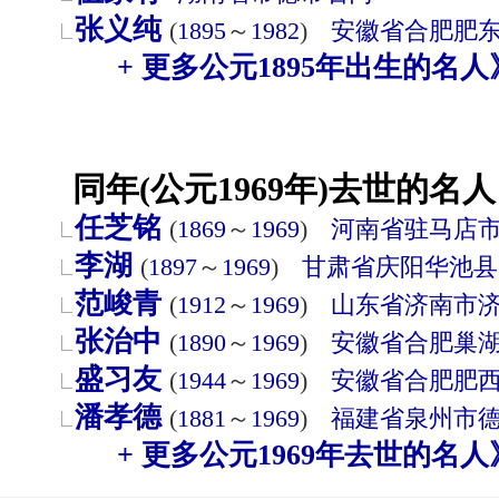
张义纯
(
1895
～
1982
)
安徽省
合肥
肥
+ 更多公元1895年出生的名人
同年(公元1969年)去世的名人
任芝铭
(
1869
～
1969
)
河南省
驻马店
李湖
(
1897
～
1969
)
甘肃省
庆阳
华池县
范峻青
(
1912
～
1969
)
山东省
济南市
张治中
(
1890
～
1969
)
安徽省
合肥
巢
盛习友
(
1944
～
1969
)
安徽省
合肥
肥
潘孝德
(
1881
～
1969
)
福建省
泉州市
+ 更多公元1969年去世的名人