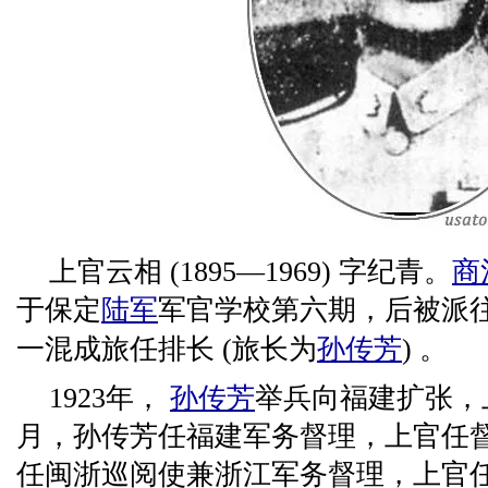
上官云相 (1895—1969) 字纪青。
商
于保定
陆军
军官学校第六期，后被派
一混成旅任排长 (旅长为
孙传芳
) 。
1923年，
孙传芳
举兵向福建扩张，
月，孙传芳任福建军务督理，上官任
任闽浙巡阅使兼浙江军务督理，上官