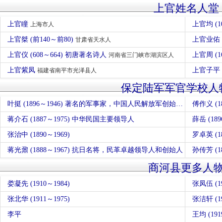
上官姓名人堂
上官瞳
上官均 (1
上海市人
上官桀 (前140～前80)
上官业佑
甘肃省天水人
上官仪 (608～664) 初唐著名诗人
上官周 (1
河南省三门峡市湖滨区人
上官紫凤
上官子平 (
福建省南平市光泽县人
保定陆军军官学校人
叶挺 (1896～1946) 著名的军事家，中国人民解放军创始人之一
傅作义 (
蒋介石 (1887～1975) 中华民国主要领导人
薛岳 (1
张治中 (1890～1969)
罗卓英 (1
蒋光鼐 (1888～1967) 抗日名将，民革卓越领导人和创始人
孙传芳 (
商河县更多人
娄凝先 (1910～1984)
张凤伍 (19
张北华 (1911～1975)
张洁轩 (19
李平
王均 (191