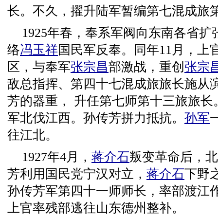
长。不久，擢升陆军暂编第七混成旅
1925年春，奉系军阀向东南各省
络
冯玉祥
国民军反奉。同年11月，上
区，与奉军
张宗昌
部激战，重创
张宗
敌总指挥、第四十七混成旅旅长施从
芳的器重， 升任第七师第十三旅旅长。
军北伐江西。孙传芳拼力抵抗。
孙军
往江北。
1927年4月，
蒋介石
叛变革命后，北
芳利用国民党宁汉对立，
蒋介石
下野
孙传芳军第四十一师师长，率部渡江
上官率残部逃往山东德州整补。