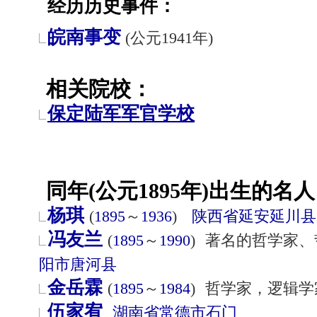
经历历史事件：
皖南事变
(公元1941年)
相关院校：
保定陆军军官学校
同年(公元1895年)出生的名人
杨琪
(
1895
～
1936
)
陕西省
延安
延川县
冯友兰
(
1895
～
1990
)
著名的哲学家、
阳市
唐河县
金岳霖
(
1895
～
1984
)
哲学家，逻辑学
伍家宥
湖南省
常德市
石门