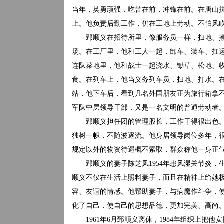
当年，英勇顽强，吃苦在前，冲锋在前。在唐山
上。他负责后勤工作，仍在工地上劳动。不怕风
郅顺义在招待所里，像服务员一样，扫地、擦
场。在工厂里，他和工人一起，卸车、装车、扛
连队菜地里，他和战士一起浇水、锄草、松地、
食。在列车上，他当义务列车员，扫地、打水。
站，他下车后，看到几名外国朋友正为旅行箱拿
军队中层领导干部，又是一名文明的普通劳动者
郅顺义担任团的管理股长，工作干得很出色。面
独树一帜，不随波逐流。他身居领导岗位多年，
规定以外的物资待遇概不索取，群众称他一身正
郅顺义的妻子陈芝凤1954年患风湿关节炎，生活
顺义不仅在生活上照料妻子，而且在精神上给她
容、友谊的情感。他帮助妻子，与病魔作斗争，
化了自己，使自己的思想品德，更加完美、高尚
1961年6月郅顺义离休，1984年组织上把他