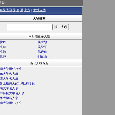
澳
台
]
春秋战国
周
商
夏
上古
|
女性人物
人物搜索
同时期更多人物
爱玲
·
饶宗颐
克萍
·
吴阶平
克勤
·
苏宏道
保舒
·
刘岚山
当代人物专题
南大学历任校长
东大学名人录
西大学名人录
界上最伟大的100位科学家
南大学名人录
中科技大学名人录
华大学名人录
南大学历任校长