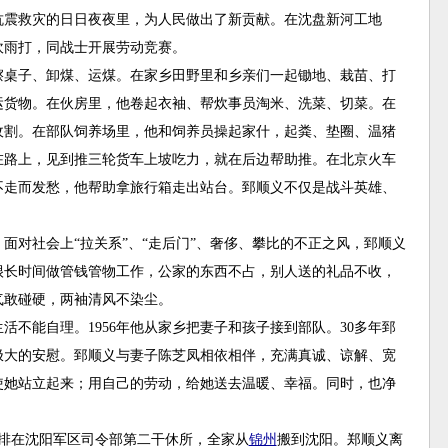
抗震救灾的日日夜夜里，为人民做出了新贡献。在沈盘新河工地
吹雨打，同战士开展劳动竞赛。
桌子、卸煤、运煤。在家乡田野里和乡亲们一起锄地、栽苗、打
运货物。在伙房里，他卷起衣袖、帮炊事员淘米、洗菜、切菜。在
收割。在部队饲养场里，他和饲养员操起家什，起粪、垫圈、温猪
在路上，见到推三轮货车上坡吃力，就在后边帮助推。在北京火车
不走而发愁，他帮助拿旅行箱走出站台。郅顺义不仅是战斗英雄、
。
对社会上“拉关系”、“走后门”、奢侈、攀比的不正之风，郅顺义
很长时间做管钱管物工作，公家的东西不占，别人送的礼品不收，
气敢碰硬，两袖清风不染尘。
不能自理。1956年他从家乡把妻子和孩子接到部队。30多年郅
极大的安慰。郅顺义与妻子陈芝凤相依相伴，充满真诚、谅解、宽
使她站立起来；用自己的劳动，给她送去温暖、幸福。同时，也净
。
安排在沈阳军区司令部第二干休所，全家从
锦州
搬到沈阳。郑顺义离