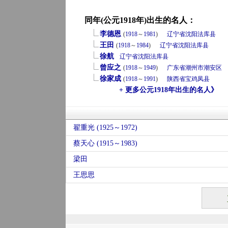
同年(公元1918年)出生的名人：
李德恩
(
1918
～
1981
)
辽宁省
沈阳
法库县
王田
(
1918
～
1984
)
辽宁省
沈阳
法库县
徐航
辽宁省
沈阳
法库县
曾应之
(
1918
～
1949
)
广东省
潮州市
潮安区
徐家成
(
1918
～
1991
)
陕西省
宝鸡
凤县
+ 更多公元1918年出生的名人》
翟重光 (1925～1972)
蔡天心 (1915～1983)
梁田
王思思