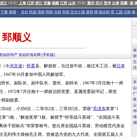
龙江
[华东]
上海
江苏
浙江
安徽
福建
江西
山东
[西南]
重庆
四川
贵州
云南
西藏
[
港
宁夏
新疆
|
当代
民国
清朝
明朝
元朝
宋朝
五代十国
唐朝
隋
南北朝
晋
三国
汉朝
秦
郅顺义
·
张
皇姑区特产
皇姑区地名网
[手机版]
·
邵
·
王
省（今
河北省
）
怀柔
县。解放前，当过放牛娃，做过木工活，被
日本
·
沈
，1947年10月参加中国人民解放军。
·
东
副所长、副队长、副中队长、股长、副科长，1967年3月任炮十一师
·
山
主任，1972年7月任炮十一师政治部党委、直属党委副书记，师党
·
广
·
世
一师副政委。
·
云
次，小功8次，二等功2次，三等功5次。荣获“
毛泽东
奖章”1
·
华
·
清
奖章”1枚，“解放奖章”1枚。被授予“特等战斗英雄”、“全国战斗英
·
湖
”、“离休干部标兵”等荣誉称号。曾出席全国战斗英雄、劳动模范代表会
6次见到伟大领袖毛主席。曾被选为党的九大代表、全国第五届人大