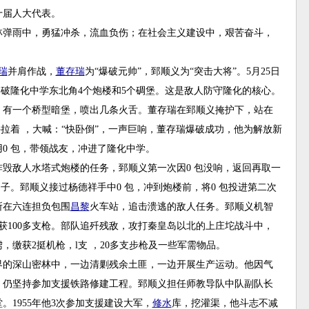
十届人大代表。
弹雨中，勇猛冲杀，流血负伤；在社会主义建设中，艰苦奋斗，
瑞
并肩作战，
董存瑞
为“爆破元帅”，郅顺义为“突击大将”。5月25日
爆破隆化中学东北角4个炮楼和5个碉堡。这是敌人防守隆化的核心。
，有一个桥型暗堡，喷出几条火舌。董存瑞在郅顺义掩护下，站在
拉着 ，大喊：“快卧倒”，一声巨响，董存瑞爆破成功，他为解放新
0 包，带领战友，冲进了隆化中学。
毁敌人水塔式炮楼的任务，郅顺义第一次因0 包没响，返回再取一
子。郅顺义接过杨德祥手中0 包，冲到炮楼前，将0 包投进第二次
所在六连担负包围
昌黎
火车站，追击溃逃的敌人任务。郅顺义机智
获100多支枪。部队追歼残敌，攻打秦皇岛以北的上庄坨战斗中，
，缴获2挺机枪，l支 ，20多支步枪及一些军需物品。
的深山密林中，一边清剿残余土匪，一边开展生产运动。他因气
，仍坚持参加支援铁路修建工程。郅顺义担任师教导队中队副队长
1955年他3次参加支援建设大军，
修水
库，挖灌渠，他斗志不减