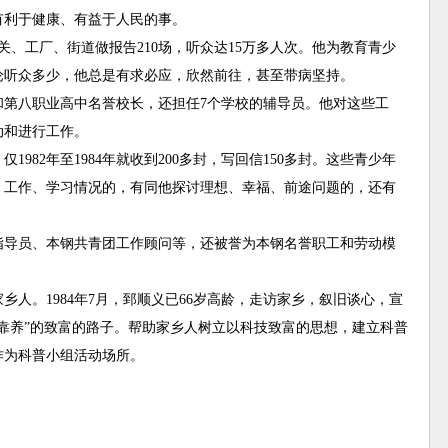
有利于健康、有益于人民的事。
工厂、街道做报告210场，听众达15万多人次。他为教育青少
论听众多少，他总是有求必应，欣然前往，甚至带病坚持。
和第八职业高中名誉校长，还担任7个学校的辅导员。他对这些工
动和进行工作。
82年至1984年就收到200多封，写回信150多封。这些青少年
、工作、学习情况的，有同他探讨理想、幸福、前途问题的，还有
导员、本钢共青团工作顾问等，还被誉为本钢名誉职工和劳动模
。1984年7月，郅顺义已66岁高龄，走访家乡，叙旧谈心，宣
靠养”的致富的路子。帮助家乡人树立以科技致富的思想，建立科普
作为科普小组活动场所。