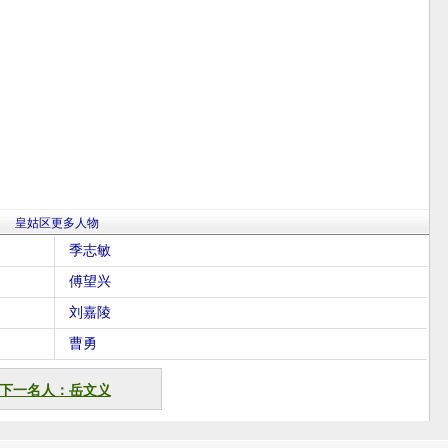
皇姑区更多人物
季志敏
傅望兴
刘嘉陵
曹勇
下一名人：岳文义