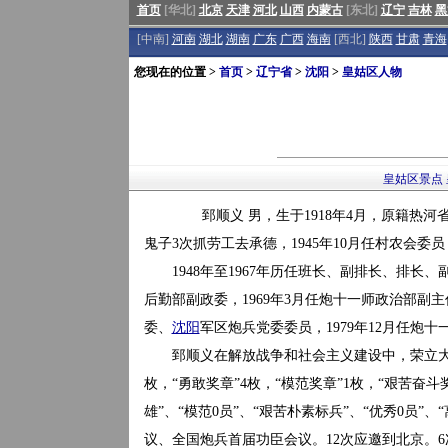
首页
[华北]
北京
天津
河北
山西
内蒙古
[东北]
辽宁
吉林
黑
[中南]
河南
湖北
湖南
广东
广西
海南
[西北]
陕西
甘肃
青海
您现在的位置 >
首页
>
辽宁省
>
沈阳
>
皇姑区人物
皇姑区景点
郅顺义 男，生于1918年4月，原籍热河
鬼子3次抓劳工去承德，1945年10月任村农会委员
1948年至1967年历任班长、副排长、排长、
后勤部副政委，1969年3月任炮十一师政治部副
委、
沈阳
军区炮兵党委委员，1979年12月任炮十
郅顺义在解放战争和社会主义建设中，荣立大功4
枚，“勇敢奖章”4枚，“模范奖章”1枚，“艰苦奋斗
雄”、“模范0员”、“艰苦朴素标兵”、“优秀0员
议、全国炮兵首届功臣会议。12次应邀到北京。