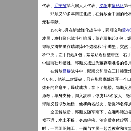
代表、
辽宁省
第六届人大代表、
沈阳
市
皇姑区
第
郅顺义30多年南征北战，在解放全中国的枪林
无私奉献。
1948年5月在解放隆化战斗中，郅顺义和
董存
凌晨，攻打隆化战斗打响后，董存瑞抱起0 包，
郅顺义掩护董存瑞炸掉4个炮楼和4个碉堡，突然
桥中央，左手托起0 包，紧紧贴近桥型暗堡，右手
中国而壮烈牺牲。郅顺义接过为董存瑞准备的备用
在解放
昌黎
战斗中，郅顺义和所在三排接受炸
个0 包，他第二次爆破，只在炮楼底部炸开一个口
炸开的窟窿里，爆破成功，拿下了炮楼。郅顺义
勇敢，单身支枪，闯入敌群，俘虏148名敌人，缴
郅顺义智取敌炮楼，他和两名战友，活捉28名俘虏
全国解放后，郅顺义随军南下，在湘粤赣边界
候不适，水土不服，身患疟疾。治愈后身体虚弱
时，一面组织施工，一面与学员一起盖教室和食堂。