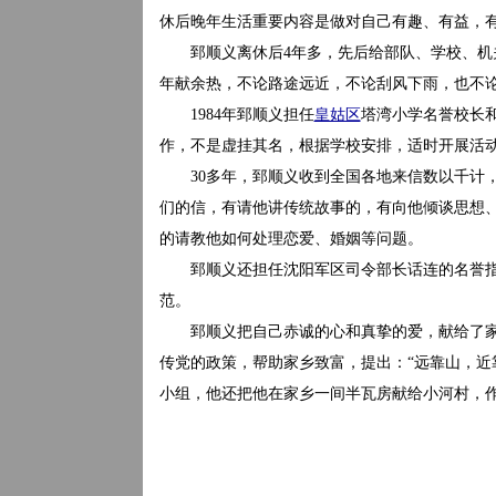
休后晚年生活重要内容是做对自己有趣、有益，
郅顺义离休后4年多，先后给部队、学校、机关、
年献余热，不论路途远近，不论刮风下雨，也不
1984年郅顺义担任
皇姑区
塔湾小学名誉校长
作，不是虚挂其名，根据学校安排，适时开展活
30多年，郅顺义收到全国各地来信数以千计，仅19
们的信，有请他讲传统故事的，有向他倾谈思想
的请教他如何处理恋爱、婚姻等问题。
郅顺义还担任沈阳军区司令部长话连的名誉指
范。
郅顺义把自己赤诚的心和真挚的爱，献给了家乡人
传党的政策，帮助家乡致富，提出：“远靠山，近
小组，他还把他在家乡一间半瓦房献给小河村，