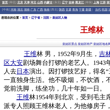
首页
[华北]
北京
天津
河北
山西
内蒙古
[东北]
辽宁
吉林
黑龙江
[华东]
上海
江苏
浙
[中南]
河南
湖北
湖南
广东
广西
海南
[西北]
陕西
甘肃
青海
宁夏
新疆
|
当代
民国
您现在的位置 >
首页
>
辽宁省
>
沈阳
>
皇姑区人物
王维林
皇姑区景点
皇姑区特产
皇姑区地名
王维
林 男，1952年9月生，
吉
区
大安
剧场舞台打锣的老艺人。1943
人去
日本
演出。因打锣技艺好，得名“
一直独身生活。他不吸烟，不饮酒，
觉前洗脚，练坐功，几十年如一日。
王维
林1954年到北京，受到毛
派专人照顾王维林老人，为他修房子