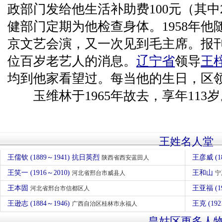
政部门发给他生活补助费100元（其中
健部门定期为他检查身体。1958年他
京文艺会演，又一次见到毛主席。报
位百岁老艺人的消息。
辽宁省
领导
王
均到他家看望过。每当他的生日，区
玉维林于1965年故去，享年113岁
王姓名人堂
王儒钦 (1889～1941) 抗日英烈
王彦威 (1
陕西省西安蓝田人
王笑一 (1916～2010)
王和山
河北省邢台市威县人
宁
王本固
王亚福 (1
河北省邢台市信都区人
王逊志 (1884～1946)
王克 (192
广西自治区桂林市永福人
皇姑区更多人