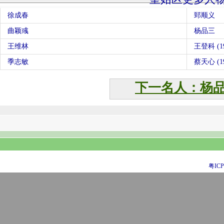
徐成春
郅顺义
曲颖彧
杨品三
王维林
王登科 (19
季志敏
蔡天心 (19
下一名人：杨
粤ICP