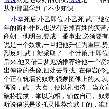
从他那里学到了不少知识.
小辛
死后,小乙即位,小乙死,武丁继
年的简朴作风,也没有忘掉百姓的疾苦,
商朝。他明白,要成一番事业,必须要有
说是一个奴隶,一旦把他升任为重臣,
烈反对.武丁就采取了一个计策,于即
后来,他又借口梦见汤推荐给他一个贤才
出傅说的头像,四处去寻找,-在傅岩(今
个正在筑墙的奴隶,很象图像上的人,就
傅说，武丁大喜，便以礼相待，当众
破格提拔，举以为相，辅佐自己。奴
听说傅说是汤托灵推荐给武丁的，谁