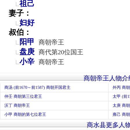
祖己
妻子：
妇好
叔伯：
阳甲
商朝帝王
盘庚
商代第20位国王
小辛
商朝帝王
商朝帝王人物介
商汤 (前1670～前1587) 商朝开国君主
外丙 商
仲壬 商朝第三位君王
太甲 (前
沃丁 商朝帝王
太庚 商
小甲 商朝的第七位君王
雍己 商
商水县更多人