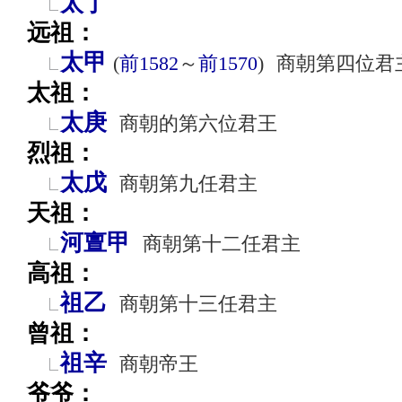
太丁
远祖：
太甲
(
前1582
～
前1570
)
商朝第四位君
太祖：
太庚
商朝的第六位君王
烈祖：
太戊
商朝第九任君主
天祖：
河亶甲
商朝第十二任君主
高祖：
祖乙
商朝第十三任君主
曾祖：
祖辛
商朝帝王
爷爷：