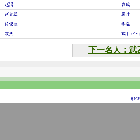
赵湡
袁成
赵龙章
袁盱
肖俊德
李巡
袁买
武丁 (?
下一名人：武
粤ICP