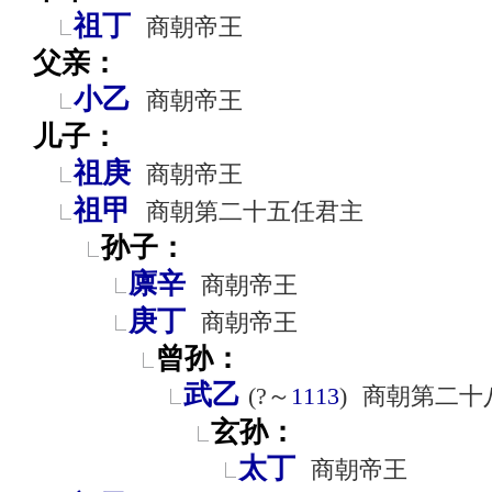
祖丁
商朝帝王
父亲：
小乙
商朝帝王
儿子：
祖庚
商朝帝王
祖甲
商朝第二十五任君主
孙子：
廪辛
商朝帝王
庚丁
商朝帝王
曾孙：
武乙
(?～
1113
)
商朝第二十
玄孙：
太丁
商朝帝王