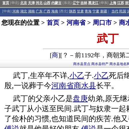
首页
[华北]
北京
天津
河北
山西
内蒙古
[东北]
辽宁
吉林
黑龙江
[华东]
上海
江苏
浙
[中南]
河南
湖北
湖南
广东
广西
海南
[西北]
陕西
甘肃
青海
宁夏
新疆
|
当代
民国
您现在的位置 >
首页
>
河南省
>
周口市
>
商
武丁
[
商
][？－前1192年，商朝
商水县景点
商水县特产
商水县地名
武丁,生卒年不详,
小乙
子.
小乙
死后继
殷,一说葬于今
河南省
商水县
长平。
武丁的父亲小乙是
盘庚
幼弟,原无继
子武丁从小送至民间.武丁与奴隶一起
了俭朴的习惯,也知道民间的疾苦.他又
傅说
就是他最好的朋友,
傅说
是一个很