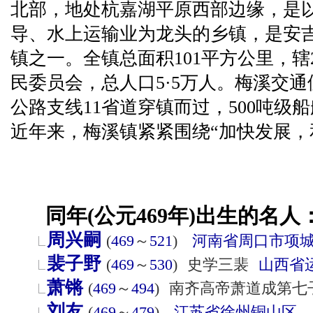
北部，地处杭嘉湖平原西部边缘，是
导、水上运输业为龙头的乡镇，是安吉
镇之一。全镇总面积101平方公里，辖
民委员会，总人口5·5万人。梅溪交
公路支线11省道穿镇而过，500吨级
近年来，梅溪镇紧紧围绕“加快发展，
同年(公元469年)出生的名人
周兴嗣
(
469
～
521
)
河南省
周口市
项
裴子野
(
469
～
530
)
史学三裴
山西省
萧锵
(
469
～
494
)
南齐高帝萧道成第七
刘友
(
469
～
479
)
江苏省
徐州
铜山区