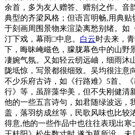
余首，多为友人赠答、赠别之作。音
典型的齐梁风格；但语言明畅,用典贴
于刻画周围景物来渲染离愁别绪。如
汀下戏，幕雨□中息。
白云
时去来，青
下，晦昧崦嵫色，朦胧幕色中的山野
凄婉气氛。又如轻云纫远岫，细雨沐
陇坻惊，写景都很细致。吴均很注意
不少乐府古诗，如《行路难》5首、
行》等，虽辞藻华美，但不失刚健清
他的一些五言诗句，如君随绿波远，
盖，落羽纺成丝等，民歌风味也比较浓
得意,他的一些作品中也往往表现出寒
王桂阳》松生数寸时,遂为草所没。未