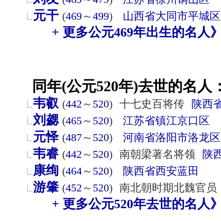
元干
(
469
～
499
)
山西省
大同市
平城区
+ 更多公元469年出生的名人
同年(公元520年)去世的名人
韦叡
(
442
～
520
)
十七史百将传
陕西
刘勰
(
465
～
520
)
江苏省
镇江
京口区
元怿
(
487
～
520
)
河南省
洛阳市
洛龙区
韦睿
(
442
～
520
)
南朝梁著名将领
陕
康绚
(
464
～
520
)
陕西省
西安
蓝田
游肇
(
452
～
520
)
南北朝时期北魏官员
+ 更多公元520年去世的名人