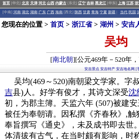
首页
[华北]
北京
天津
河北
山西
内蒙古
[东北]
辽宁
吉林
黑龙江
[华东]
上海
江苏
浙
[中南]
河南
湖北
湖南
广东
广西
海南
[西北]
陕西
甘肃
青海
宁夏
新疆
|
当代
民国
您现在的位置 >
首页
>
浙江省
>
湖州
>
安吉
吴均
[
南北朝
][公元469年－520
安吉景点
安吉特产
安吉地名网
[
吴均(469～520)南朝梁文学家。
吉
县)人。好学有俊才，其诗文深受
沈
初，为郡主簿。天监六年 (507)被建安
被任为奉朝请。因私撰《齐春秋》,触
奉旨撰写《通史》，未及成书即去世。
体清拔有古气，在当时颇有影响，时称吴