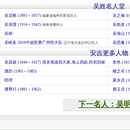
吴姓名人堂
吴启棋 (1893～1957)
吴之瀚
福建省福州市晋安区人
安
吴浪渡 (1914～1942)
吴粗皮 (1
海南省儋州人
吴斌
吴保山 (
吴峪多 2016中超联赛广州恒大队
吴思豫 (1
辽宁省大连沙河口区人
安吉更多人物
吴昌硕 (1844～1927) 清末海派四大家,海上四妖,民初四家
朱然 (1
潘韵 (1905～1985)
楼之岑 (1
郎理
莫永贞 (18
潘尊行 (1881～1962)
龚玉贞 (19
下一名人：吴