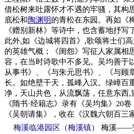
借松树来吐露怀才不遇的牢骚，其构
底松和
陶渊明
的青松在东园。再如《
《赠别新林》等诗中，也含蓄地抒写
此外,如《边城将四首》,歌颂将士们
的英雄气概；《闺怨》写征人家属相
容，在当时诗歌中不多见。吴均善于以
从事书》、《与朱元思书》、《与顾章
长。如绝壁干天，孤峰入汉。绿嶂百
净，天山共色，从流飘荡，任意东西,
《隋书·经籍志》录有《吴均集》20
《吴朝请集》，收在《汉魏六朝百三
梅溪临港园区（梅溪镇）
梅溪——