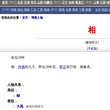
首页
[华北]
北京
天津
河北
山西
内蒙古
[东北]
辽宁
吉林
黑龙江
[华东]
上海
江苏
浙
[中南]
河南
湖北
湖南
广东
广西
海南
[西北]
陕西
甘肃
青海
宁夏
新疆
|
当代
民国
您现在的位置 >
首页
>
博雅人物
相
[夏朝帝王]
[手机版]
在位28年
相，
仲康
的儿子。即位28年后，
寒浞
攻打他，相被杀。
人物关系：
高祖：
鲧
曾祖：
大禹
夏朝开国君王