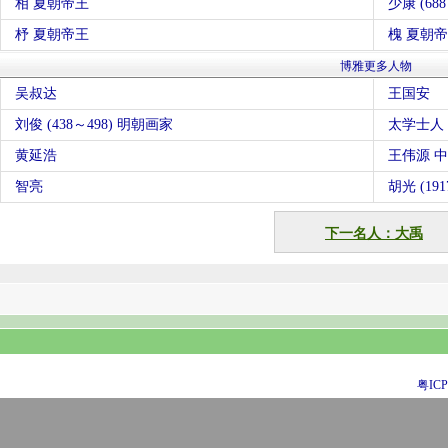
相 夏朝帝王
少康 (68
杼 夏朝帝王
槐 夏朝
博雅更多人物
吴叔达
王国安
刘俊 (438～498) 明朝画家
太学士人
黄延浩
王伟源 
智亮
胡光 (19
下一名人：大禹
粤ICP