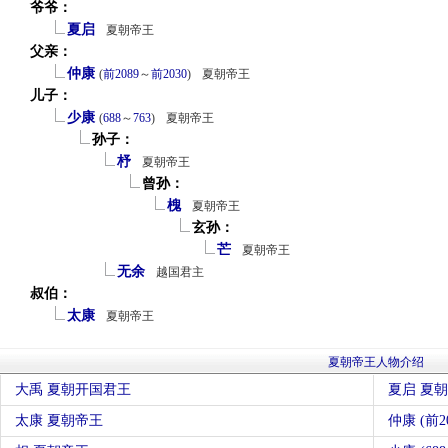
爷爷：
夏启
夏朝帝王
父亲：
仲康
(
前2089
～
前2030
)
夏朝帝王
儿子：
少康
(
688
～
763
)
夏朝帝王
孙子：
杼
夏朝帝王
曾孙：
槐
夏朝帝王
玄孙：
芒
夏朝帝王
无余
越国君主
叔伯：
太康
夏朝帝王
夏朝帝王人物介绍
大禹 夏朝开国君王
夏启 夏
太康 夏朝帝王
仲康 (前2