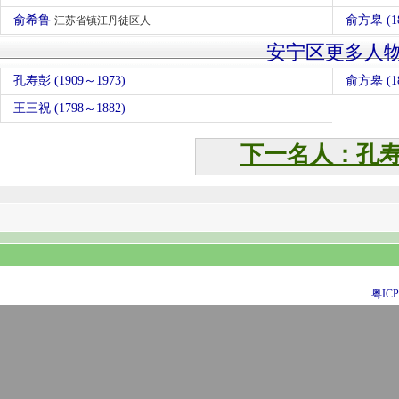
俞希鲁
俞方皋 (1
江苏省镇江丹徒区人
安宁区更多人
孔寿彭 (1909～1973)
俞方皋 (18
王三祝 (1798～1882)
下一名人：孔
粤ICP