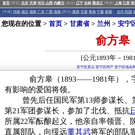
首页
[华北]
北京
天津
河北
山西
内蒙古
[东北]
辽宁
吉林
黑龙江
[华东]
上海
江苏
浙
[中南]
河南
湖北
湖南
广东
广西
海南
[西北]
陕西
甘肃
青海
宁夏
新疆
|
当代
民国
您现在的位置 >
首页
>
甘肃省
>
兰州
>
安宁
俞方皋
[公元1893年－198
安宁区景点
安宁区特产
安宁区地名
俞方皋（1893——1981年）
有影响的爱国将领。
曾先后任国民军第13师参谋长、第
第21军团参谋长，参加了北伐、抵抗
所属22军酝酿起义，他亲自率领晋、
直属部队，向绥远
董其武
将军的部队