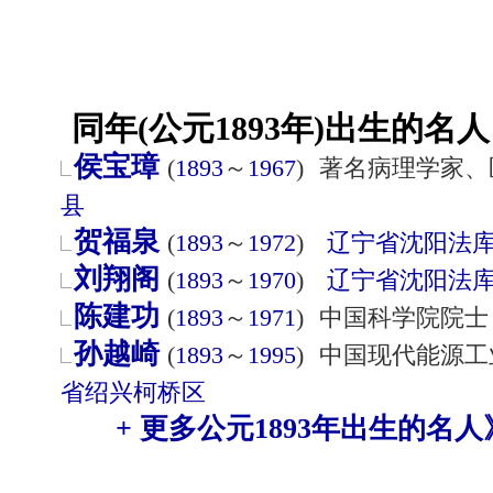
同年(公元1893年)出生的名人
侯宝璋
(
1893
～
1967
)
著名病理学家、
县
贺福泉
(
1893
～
1972
)
辽宁省
沈阳
法
刘翔阁
(
1893
～
1970
)
辽宁省
沈阳
法
陈建功
(
1893
～
1971
)
中国科学院院士
孙越崎
(
1893
～
1995
)
中国现代能源工
省
绍兴
柯桥区
+ 更多公元1893年出生的名人