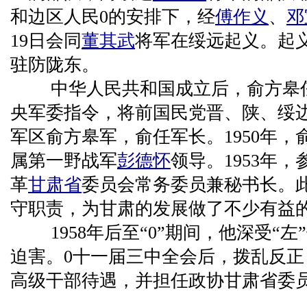
和边区人民0的安排下，经
傅作义
、
邓
19日会同
董其武
将军在绥远起义。起
驻防陇东。
中华人民共和国成立后，俞方皋
央军委指令，将前国民党晋、陕、绥
军区俞方皋军，俞任军长。1950年，
属第一野战军
彭德怀
领导。1953年，
革
甘肃省
委员会常务委员兼秘书长。
守职责，为甘肃的发展做了不少有益
1958年后至“0”期间，他深受“左
迫害。0十一届三中全会后，拨乱反
高级干部待遇，并担任政协甘肃省委