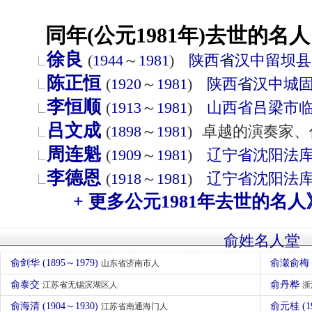
同年(公元1981年)去世的名人
徐良
(
1944
～
1981
)
陕西省
汉中
留坝县
陈正恒
(
1920
～
1981
)
陕西省
汉中
城
李恒顺
(
1913
～
1981
)
山西省
吕梁市
吕文成
(
1898
～
1981
)
卓越的演奏家、
周连魁
(
1909
～
1981
)
辽宁省
沈阳
法
李德恩
(
1918
～
1981
)
辽宁省
沈阳
法
+ 更多公元1981年去世的名人
俞姓名人堂
俞剑华 (1895～1979)
俞瀔俞梅
山东省济南市人
俞泰交
俞丹桦
江苏省无锡滨湖区人
浙
俞海清 (1904～1930)
俞元桂 (1
江苏省南通海门人