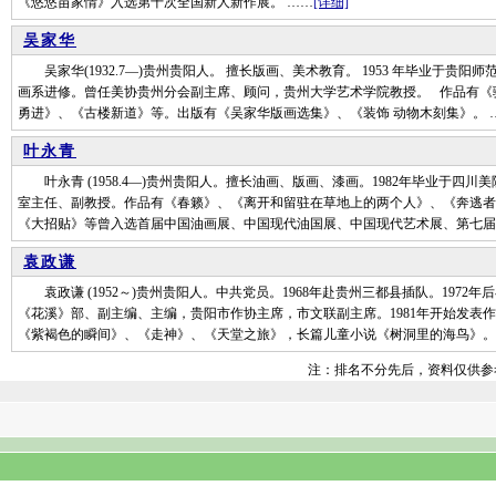
《悠悠苗家情》入选第十次全国新人新作展。 ……
[详细]
吴家华
吴家华(1932.7—)贵州贵阳人。 擅长版画、美术教育。 1953 年毕业于贵
画系进修。曾任美协贵州分会副主席、顾问，贵州大学艺术学院教授。 作品有《
勇进》、《古楼新道》等。出版有《吴家华版画选集》、《装饰 动物木刻集》。 
叶永青
叶永青 (1958.4—)贵州贵阳人。擅长油画、版画、漆画。1982年毕业于四
室主任、副教授。作品有《春籁》、《离开和留驻在草地上的两个人》、《奔逃者
《大招贴》等曾入选首届中国油画展、中国现代油国展、中国现代艺术展、第七届
袁政谦
袁政谦 (1952～)贵州贵阳人。中共党员。1968年赴贵州三都县插队。1972
《花溪》部、副主编、主编，贵阳市作协主席，市文联副主席。1981年开始发表作
《紫褐色的瞬间》、《走神》、《天堂之旅》，长篇儿童小说《树洞里的海鸟》。
注：排名不分先后，资料仅供参