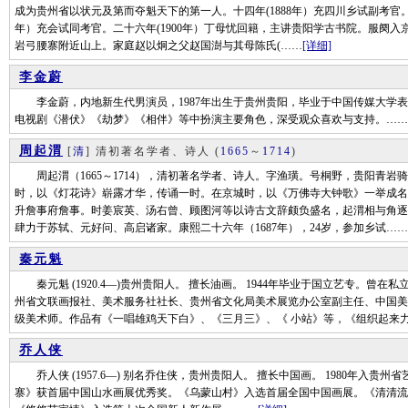
成为贵州省以状元及第而夺魁天下的第一人。十四年(1888年）充四川乡试副考官。十
年）充会试同考官。二十六年(1900年）丁母忧回籍，主讲贵阳学古书院。服阕入京
岩弓腰寨附近山上。家庭赵以炯之父赵国澍与其母陈氏(……
[详细]
李金蔚
李金蔚，内地新生代男演员，1987年出生于贵州贵阳，毕业于中国传媒大学表演
电视剧《潜伏》《劫梦》《相伴》等中扮演主要角色，深受观众喜欢与支持。……
周起渭
[
清
] 清初著名学者、诗人
(
1665
～
1714
)
周起渭（1665～1714），清初著名学者、诗人。字渔璜。号桐野，贵阳青岩骑龙
时，以《灯花诗》崭露才华，传诵一时。在京城时，以《万佛寺大钟歌》一举成名
升詹事府詹事。时姜宸英、汤右曾、顾图河等以诗古文辞颇负盛名，起渭相与角逐
肆力于苏轼、元好问、高启诸家。康熙二十六年（1687年），24岁，参加乡试……
秦元魁
秦元魁 (1920.4—)贵州贵阳人。 擅长油画。 1944年毕业于国立艺专。曾
州省文联画报社、美术服务社社长、贵州省文化局美术展览办公室副主任、中国美
级美术师。作品有《一唱雄鸡天下白》、《三月三》、《 小站》等，《组织起来力
乔人侠
乔人侠 (1957.6—) 别名乔住侠，贵州贵阳人。 擅长中国画。 1980年入贵
寨》获首届中国山水画展优秀奖。《乌蒙山村》入选首届全国中国画展。《清清流