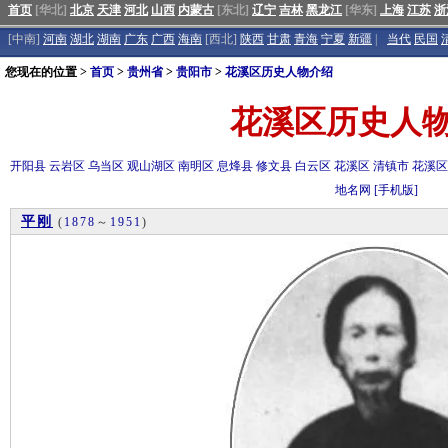
首页
[华北]
北京
天津
河北
山西
内蒙古
[东北]
辽宁
吉林
黑龙江
[华东]
上海
江苏
浙
[中南]
河南
湖北
湖南
广东
广西
海南
[西北]
陕西
甘肃
青海
宁夏
新疆
|
当代
民国
您现在的位置 >
首页
>
贵州省
>
贵阳市
>
花溪区历史人物介绍
花溪区历史人
开阳县
云岩区
乌当区
观山湖区
南明区
息烽县
修文县
白云区
花溪区
清镇市
花溪
地名网
[手机版]
平刚
(
1878
～
1951
)