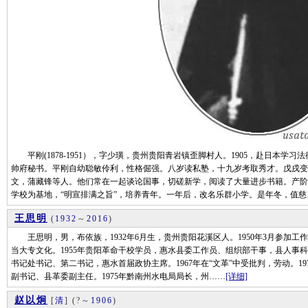
平刚(1878-1951），字少璜，贵州贵阳青岩镇歪脚村人。1905，赴日本学
帅府秘书。平刚自幼聪敏伶利，性格倔强。八岁读私塾，十九岁考取秀才。戊戌变
文，蒲藏锋等人。他们常在一起谈论国事，切磋新学，阅读了大量进步书籍。产阶
学校为基地，“明宣排满之旨”，培养青年。一年后，改名乐群小学。是年冬，值慈
王思明
(
1932
～
2016
)
王思明，男，布依族，1932年6月生，贵州贵阳花溪区人。1950年3月参加工作
当大专文化。1955年贵阳革命干校学员，惠水县委工作员、组织部干事，县人事科
书记处书记、第二书记，惠水首届政协主席。1967年在“文革”中受批判，劳动。19
副书记、县革委副主任。1975年黔南州水电局局长，州……
[详细]
赵以炯
[
清
]
(?～
1906
)