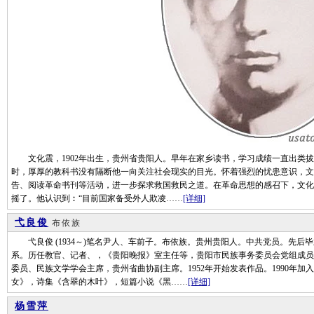
文化震，1902年出生，贵州省贵阳人。早年在家乡读书，学习成绩一直出类拔萃
时，厚厚的教科书没有隔断他一向关注社会现实的目光。怀着强烈的忧患意识，文
告、阅读革命书刊等活动，进一步探求救国救民之道。在革命思想的感召下，文化震
摇了。他认识到︰“目前国家备受外人欺凌……
[详细]
弋良俊
布依族
弋良俊 (1934～)笔名尹人、车前子。布依族。贵州贵阳人。中共党员。先后
系。历任教官、记者、，《贵阳晚报》室主任等，贵阳市民族事务委员会党组成员
委员、民族文学学会主席，贵州省曲协副主席。1952年开始发表作品。1990年
女》，诗集《含翠的木叶》，短篇小说《黑……
[详细]
杨雪萍