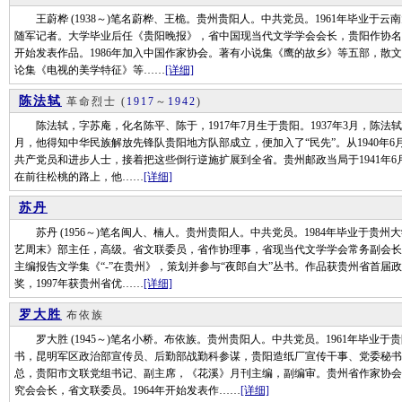
王蔚桦 (1938～)笔名蔚桦、王桅。贵州贵阳人。中共党员。1961年毕业于云
随军记者。大学毕业后任《贵阳晚报》，省中国现当代文学学会会长，贵阳作协名誉
开始发表作品。1986年加入中国作家协会。著有小说集《鹰的故乡》等五部，散
论集《电视的美学特征》等……
[详细]
陈法轼
革命烈士
(
1917
～
1942
)
陈法轼，字苏庵，化名陈平、陈于，1917年7月生于贵阳。1937年3月，陈法轼
月，他得知中华民族解放先锋队贵阳地方队部成立，便加入了“民先”。从1940年
共产党员和进步人士，接着把这些倒行逆施扩展到全省。贵州邮政当局于1941年
在前往松桃的路上，他……
[详细]
苏丹
苏丹 (1956～)笔名闽人、楠人。贵州贵阳人。中共党员。1984年毕业于贵
艺周末》部主任，高级。省文联委员，省作协理事，省现当代文学学会常务副会长。
主编报告文学集《“-”在贵州》，策划并参与“夜郎自大”丛书。作品获贵州省首届政
奖，1997年获贵州省优……
[详细]
罗大胜
布依族
罗大胜 (1945～)笔名小桥。布依族。贵州贵阳人。中共党员。1961年毕业
书，昆明军区政治部宣传员、后勤部战勤科参谋，贵阳造纸厂宣传干事、党委秘书
总，贵阳市文联党组书记、副主席，《花溪》月刊主编，副编审。贵州省作家协会
究会会长，省文联委员。1964年开始发表作……
[详细]