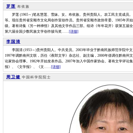
罗莲
布依族
罗莲 (1965～)笔名慧莲、雪妹。女。布依族。贵州贵阳人。农工民主党成员。
等。现任贵州省安顺市文化局创作室创作员。贵州省安顺市政协常委。1985年开始
级。著有诗集《另一种禅悟》及其他文学作品三部。组诗《年年花开》获第五届全
第六届全国少数民族文学创作骏马奖……
[详细]
李国清
李国清 (1953～)贵州贵阳人。中共党员。2003年毕业于黔南民族师范学院中
1997年调黔南州文联，历任《夜郎文学》杂志社、副主编，2000年借调任黔南
论家协会理事。1982年开始发表作品。2007年加入中国作家协会。著有文学评
报》、《文学报》、《文……
[详细]
周卫健
中国科学院院士