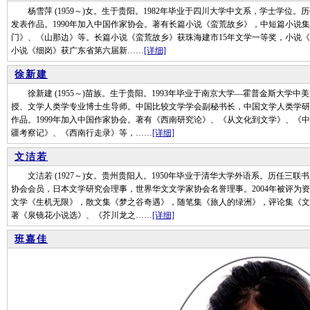
杨雪萍 (1959～)女。生于贵阳。1982年毕业于四川大学中文系，学士学位。
发表作品。1990年加入中国作家协会。著有长篇小说《蛮荒故乡》，中短篇小说
门》、《山那边》等。长篇小说《蛮荒故乡》获珠海建市15年文学一等奖，小说
小说《细岗》获广东省第六届新……
[详细]
徐新建
徐新建 (1955～)苗族。生于贵阳。1993年毕业于南京大学—霍普金斯大学
授、文学人类学专业博士生导师。中国比较文学学会副秘书长，中国文学人类学研究
作品。1999年加入中国作家协会。著有《西南研究论》、《从文化到文学》、《
疆考察记》、《西南行走录》等，……
[详细]
文洁若
文洁若 (1927～)女。贵州贵阳人。1950年毕业于清华大学外语系。历任三
协会会员，日本文学研究会理事，世界华文文学家协会名誉理事。2004年被评为资
文学《生机无限》，散文集《梦之谷奇遇》，随笔集《旅人的绿洲》，评论集《文
著《泉镜花小说选》、《芥川龙之……
[详细]
班嘉佳