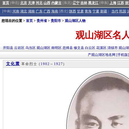
首页
[华北]
北京
天津
河北
山西
内蒙古
[东北]
辽宁
吉林
黑龙江
[华东]
上海
江苏
浙
[中南]
河南
湖北
湖南
广东
广西
海南
[西北]
陕西
甘肃
青海
宁夏
新疆
|
当代
民国
您现在的位置 >
首页
>
贵州省
>
贵阳市
>
观山湖区人物
观山湖区名
开阳县
云岩区
乌当区
观山湖区
南明区
息烽县
修文县
白云区
花溪区
清镇市
观山
产
观山湖区地名网
[手机版]
文化震
革命烈士
(
1902
～
1927
)