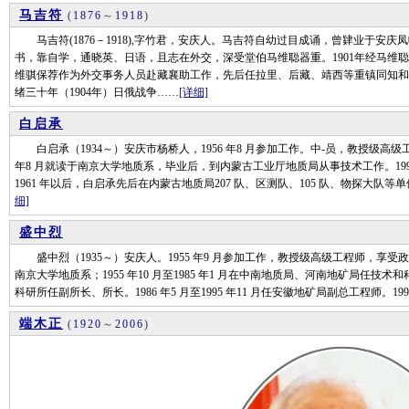
马吉符
(
1876
～
1918
)
马吉符(1876－1918),字竹君，安庆人。马吉符自幼过目成诵，曾肄业于安庆
书，靠自学，通晓英、日语，且志在外交，深受堂伯马维聪器重。1901年经马维
维骐保荐作为外交事务人员赴藏襄助工作，先后任拉里、后藏、靖西等重镇同知和
绪三十年（1904年）日俄战争……
[详细]
白启承
白启承（1934～）安庆市杨桥人，1956 年8 月参加工作。中-员，教授级高级工程
年8 月就读于南京大学地质系，毕业后，到内蒙古工业厅地质局从事技术工作。1990
1961 年以后，白启承先后在内蒙古地质局207 队、区测队、105 队、物探大
细]
盛中烈
盛中烈（1935～）安庆人。1955 年9 月参加工作，教授级高级工程师，享受政府特殊
南京大学地质系；1955 年10 月至1985 年1 月在中南地质局、河南地矿局任技术和科
科研所任副所长、所长。1986 年5 月至1995 年11 月任安徽地矿局副总工程师。1995
端木正
(
1920
～
2006
)