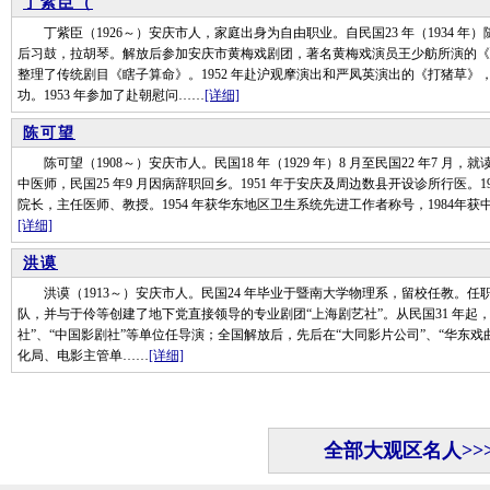
丁紫臣（
丁紫臣（1926～）安庆市人，家庭出身为自由职业。自民国23 年（1934 
后习鼓，拉胡琴。解放后参加安庆市黄梅戏剧团，著名黄梅戏演员王少舫所演的《
整理了传统剧目《瞎子算命》。1952 年赴沪观摩演出和严凤英演出的《打猪草
功。1953 年参加了赴朝慰问……
[详细]
陈可望
陈可望（1908～）安庆市人。民国18 年（1929 年）8 月至民国22 年7 
中医师，民国25 年9 月因病辞职回乡。1951 年于安庆及周边数县开设诊所行医。1
院长，主任医师、教授。1954 年获华东地区卫生系统先进工作者称号，1984年
[详细]
洪谟
洪谟（1913～）安庆市人。民国24 年毕业于暨南大学物理系，留校任教。任职
队，并与于伶等创建了地下党直接领导的专业剧团“上海剧艺社”。从民国31 年起
社”、“中国影剧社”等单位任导演；全国解放后，先后在“大同影片公司”、“华东戏曲
化局、电影主管单……
[详细]
全部大观区名人>>