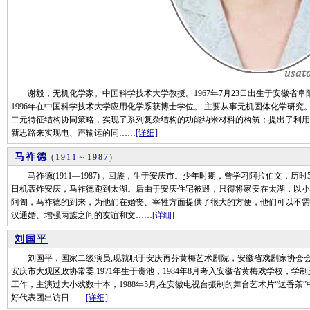
谢毅，无机化学家。中国科学技术大学教授。1967年7月23日出生于安徽省阜阳
1996年在中国科学技术大学应用化学系获博士学位。 主要从事无机固体化学研
二元特征结构协同策略，实现了系列复杂结构的功能纳米材料的构筑；提出了利用
新思路来实现电、声输运的同……
[详细]
马祚德
(
1911
～
1987
)
马祚德(1911—1987)，回族，生于安庆市。少年时期，曾学习阿拉伯文，历时5
日机轰炸安庆，马祚德跑到太湖。后由于安庆住宅被毁，只得将家安在太湖，以小
阿訇，马祚德的到来，为他们在婚丧、宰牲方面提供了很大的方便，他们可以不需
汉通婚、增强两族之间的友谊和文……
[详细]
刘国平
刘国平，国家二级演员,现就职于安庆再芬黄梅艺术剧院，安徽省戏剧家协会会
安庆市大观区政协常委.1971年生于贵池，1984年8月考入安徽省黄梅戏学校，学
工作，主演过大小戏数十本，1988年5月,在安徽电视台摄制的舞台艺术片“送香茶”中
好代表团出访日……
[详细]