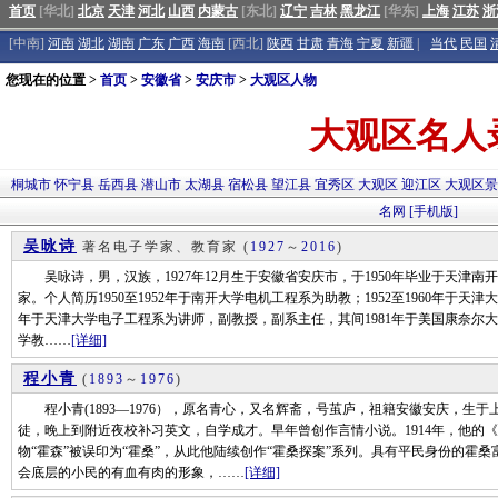
首页
[华北]
北京
天津
河北
山西
内蒙古
[东北]
辽宁
吉林
黑龙江
[华东]
上海
江苏
浙
[中南]
河南
湖北
湖南
广东
广西
海南
[西北]
陕西
甘肃
青海
宁夏
新疆
|
当代
民国
您现在的位置 >
首页
>
安徽省
>
安庆市
>
大观区人物
大观区名人
桐城市
怀宁县
岳西县
潜山市
太湖县
宿松县
望江县
宜秀区
大观区
迎江区
大观区
名网
[手机版]
吴咏诗
著名电子学家、教育家
(
1927
～
2016
)
吴咏诗，男，汉族，1927年12月生于安徽省安庆市，于1950年毕业于天津
家。个人简历1950至1952年于南开大学电机工程系为助教；1952至1960年于天津
年于天津大学电子工程系为讲师，副教授，副系主任，其间1981年于美国康奈尔大学
学教……
[详细]
程小青
(
1893
～
1976
)
程小青(1893—1976），原名青心，又名辉斋，号茧庐，祖籍安徽安庆，生于
徒，晚上到附近夜校补习英文，自学成才。早年曾创作言情小说。1914年，他的
物“霍森”被误印为“霍桑”，从此他陆续创作“霍桑探案”系列。具有平民身份的霍
会底层的小民的有血有肉的形象，……
[详细]