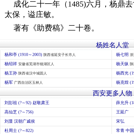
成化二十一年（1485)六月，杨鼎
太保，谥庄敏。
著有《助费稿》二十卷。
杨姓名人堂
杨和亭 (1910～2003)
杨七明
陕西省延安子长市人
浙
杨绍祥
杨天纵
安徽省芜湖市镜湖区人
陕
杨王孙
杨西光 (1
陕西省汉中城固人
杨军
杨克煌 (1
广西自治区玉林人
西安更多人物
刘彭祖 (?～92) 赵敬肃王
薛允升 (18
高仙芝 (?～756)
王延广
刘显 汉朝广戚侯
宋弘
杜周士 (?～822)
常青 中