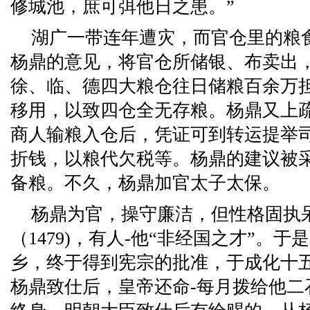
修城池，庶可弭他日之患。”
湖广一带连年遭灾，而官仓里的粮
杨鼎的意见，将官仓所储银、布卖出
徐、临、德四大粮仓往日储粮百余万
移用，以致四仓全无存粮。杨鼎又上
商人输粮入仓后，凭证可到转运提举
折钱，以粮代欠税等。杨鼎的建议被
备粮。不久，杨鼎加官太子太保。
杨鼎为官，操守廉洁，但性格固执
（1479)，有人-他“非经国之才”。
乡，终于得到宪宗的批准，于成化十五年
杨鼎致仕后，皇帝还命-每月拨给他二