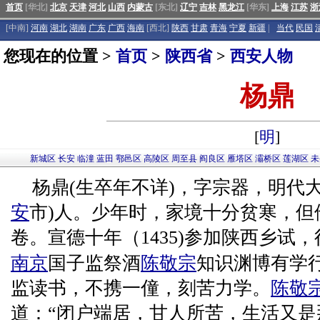
首页
[华北]
北京
天津
河北
山西
内蒙古
[东北]
辽宁
吉林
黑龙江
[华东]
上海
江苏
浙
[中南]
河南
湖北
湖南
广东
广西
海南
[西北]
陕西
甘肃
青海
宁夏
新疆
|
当代
民国
您现在的位置 >
首页
>
陕西省
>
西安人物
杨鼎
[
明
]
新城区
长安
临潼
蓝田
鄠邑区
高陵区
周至县
阎良区
雁塔区
灞桥区
莲湖区
未
杨鼎(生卒年不详)，字宗器，明代
安
市)人。少年时，家境十分贫寒，但
卷。宣德十年（1435)参加陕西乡试
南京
国子监祭酒
陈敬宗
知识渊博有学
监读书，不携一僮，刻苦力学。
陈敬
道：“闭户端居，甘人所苦，生活又是