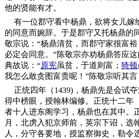
他的贤能有才。
有一位郡守看中杨鼎，欲将女儿嫁
的同意而婉辞。于是郡守又托杨鼎的
敬宗说：“杨鼎清贫，而郡守家很富
必定会同意。”陈敬宗亦劝杨鼎答应
典故说：“
原宪
虽贫，于道则富；
猗顿
我怎么敢贪图富贵呢！”陈敬宗听其
正统四年（1439)，杨鼎先是会试
得中榜眼，授翰林编修。正统十二年（1
者十人进东阁学习，杨鼎也在其中。正
月，北虏入犯京师前，英宗下诏，选翰
人，分守各要地，授监察御史，勒令