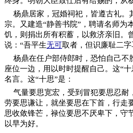
终身。明朝大臣致仕后有给赐的，从
杨鼎居家，冠婚祠祀，皆遵古礼。
宗。又建造“静善书院”，聘请名师为
饥，则捐出所有积蓄，以救济亲旧。
说：“吾平生
无可
取者，但识廉耻二字
杨鼎在任户部侍郎时，恐怕自己不胜
座位一边，用以时时提醒自己。这“十
名言。这“十思”是：
气量要思宽宏，受到冒犯要思忍耐
劳要思谦让，就坐要思在下首，行走
思收敛锋芒，禄位要思不厌卑下，守
以早为好。