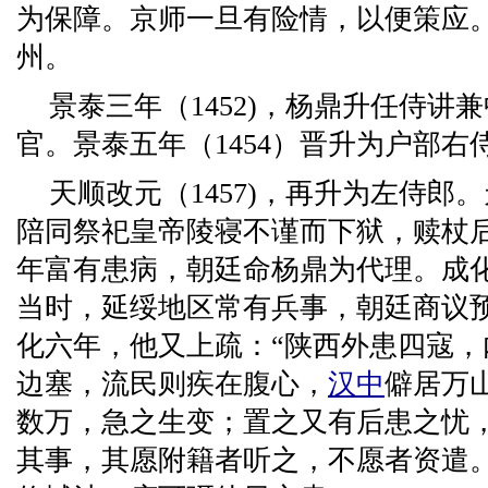
为保障。京师一旦有险情，以便策应
州。
景泰三年（1452)，杨鼎升任侍讲
官。景泰五年（1454）晋升为户部右
天顺改元（1457)，再升为左侍郎。
陪同祭祀皇帝陵寝不谨而下狱，赎杖
年富有患病，朝廷命杨鼎为代理。成化四
当时，延绥地区常有兵事，朝廷商议
化六年，他又上疏：“陕西外患四寇
边塞，流民则疾在腹心，
汉中
僻居万
数万，急之生变；置之又有后患之忧
其事，其愿附籍者听之，不愿者资遣