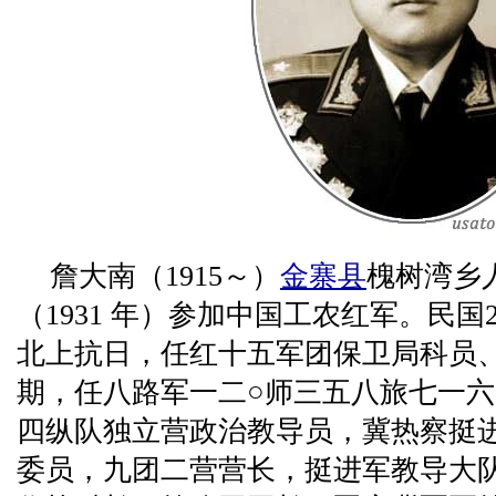
詹大南（1915～）
金寨县
槐树湾乡人
（1931 年）参加中国工农红军。民国2
北上抗日，任红十五军团保卫局科员
期，任八路军一二○师三五八旅七一
四纵队独立营政治教导员，冀热察挺进
委员，九团二营营长，挺进军教导大