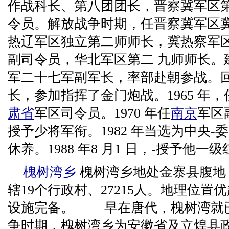
作战科长、第八团团长，晋察冀军区
令员。解放战争时期，任晋察冀军区
热辽军区独立第二师师长，冀热察军
副司令员，华北军区第二 九师师长。
军二十七军副军长，率部赴朝参战。
长，参加指挥了金门炮战。1965 年，
肃省
军区司令员。1970 年任
南京
军区
授予少将军衔。1982 年当选为中央
休养。1988 年8 月1 日，-授予他
槐树湾乡
槐树湾乡地处金寨县腹地
辖19个行政村、27215人。地理位
设施完备。 早在唐代，槐树湾就
争时期，槐树湾乡为安徽省及立煌县