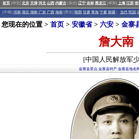
首页
[华北]
北京
天津
河北
山西
内蒙古
[东北]
辽宁
吉林
黑龙江
[华东]
上海
江苏
浙
[中南]
河南
湖北
湖南
广东
广西
海南
[西北]
陕西
甘肃
青海
宁夏
新疆
|
当代
民国
您现在的位置 >
首页
>
安徽省
>
六安
>
金寨
詹大南
[中国人民解放军少
金寨县景点
金寨县特产
金寨县地名