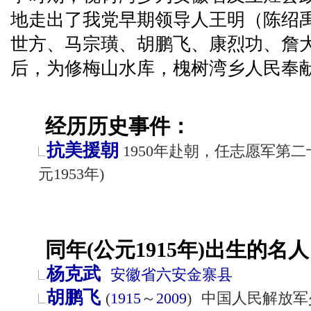
地走出了我党早期领导人王明（陈绍
世方、马宗璜、胡鹏飞、康烈功、詹
后，为修梅山水库，槐树湾乡人民奉
经历历史事件：
抗美援朝
1950年赴朝，任志愿军第二十
元1953年)
同年(公元1915年)出生的名人
杨克武
安徽省
六安
金寨县
胡鹏飞
(
1915
～
2009
)
中国人民解放军