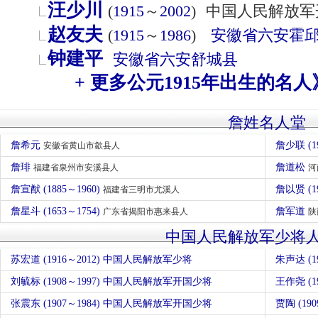
汪少川
(
1915
～
2002
)
中国人民解放军
赵友夫
(
1915
～
1986
)
安徽省
六安
霍
钟建平
安徽省
六安
舒城县
+ 更多公元1915年出生的名人
詹姓名人堂
詹希元
詹少联 (
安徽省黄山市歙县人
詹琲
詹道松
福建省泉州市安溪县人
河
詹宣猷 (1885～1960)
詹以贤 (1
福建省三明市尤溪人
詹星斗 (1653～1754)
詹军道
广东省揭阳市惠来县人
陕
中国人民解放军少将
苏宏道 (1916～2012) 中国人民解放军少将
朱声达 (
刘毓标 (1908～1997) 中国人民解放军开国少将
王作尧 (
张震东 (1907～1984) 中国人民解放军开国少将
贾陶 (1