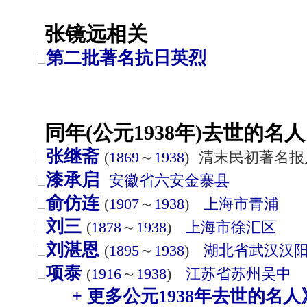
张镜远相关
第二批著名抗日英烈
同年(公元1938年)去世的名人
张继斋
(
1869
～
1938
)
清末民初著名报
漆承启
安徽省
六安
金寨县
俞仿连
(
1907
～
1938
)
上海市
青浦
刘三
(
1878
～
1938
)
上海市
徐汇区
刘湛恩
(
1895
～
1938
)
湖北省
武汉
汉
项泰
(
1916
～
1938
)
江苏省
苏州
吴中
+ 更多公元1938年去世的名人