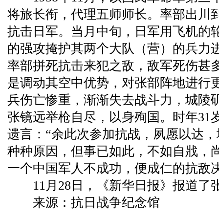
将旅长衔，代理五师师长。率部出川
抗击日军。当月中旬，日军用飞机的
的强攻掩护其两个大队（营）的兵力
率部拼死抗击来犯之敌，敌军死伤甚
是调动其空中优势，对张部阵地进行
兵伤亡惨重，渐渐失去战斗力，城陵矶
张镜远举枪自尽，以身殉国。时年31
遗言：“余此次参加抗战，夙愿以达
种种原因，但事已如此，不如自戕，
一个中国军人不成功，便成仁的抗敌
11月28日，《新华日报》报道了
来源：抗日战争纪念馆