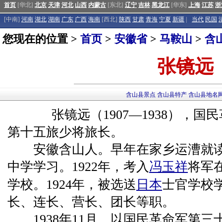
首页
[华北]
北京
天津
河北
山西
内蒙古
[东北]
辽宁
吉林
黑龙江
[华东]
上海
江苏
浙
[中南]
河南
湖北
湖南
广东
广西
海南
[西北]
陕西
甘肃
青海
宁夏
新疆
|
当代
民国
您现在的位置 >
首页
>
安徽省
>
马鞍山
>
含
张镜远
含山县景点
含山县特产
含山县地名
张镜远（1907—1938），国
第十五旅少将旅长。
安徽含山人。早年在家乡运漕就读。
中学学习。1922年，考入
冯玉祥
将军
学校。1924年，被选送
日本
士官学校学
长、连长、营长、团长等职。
1938年11月，以国民革命军第三