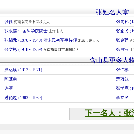
张姓名人堂
张偃
张简孙 (1
河南省商丘市民权县人
张永莲 中国科学院院士
张渝民 (1
上海市人
张锡元 (1870～1940) 清末民初军事将领
张金廷
北京市密云人
河
张文彬 (1918～1939)
张白波
河南省周口市淮阳区人
山
含山县更多人
洪达瑛 (1912～1971)
张伯禧
陈基余
萧万源
许骥
张学宽 (18
过伦超 (1903～1960)
李立民
下一名人：张