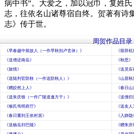
病中书”。大爱之，加以冠巾，复姓氏
志，往依名山诸尊宿自终。贺著有诗
志》传于世。
周贺作品目录
《早春越中留故人（一作早秋别卢玄休）》
《留辞杭
《送僧还南岳》
《秋思》
《旅情》
《送灵应
《送陆判官防秋（一作送防秋人）》
《山居秋
《赠皎然上人》
《春日山
《送朱庆馀（一作广陵道逢方干）》
《送僧归
《缑氏韦明府厅》
《送友人
《春日重到王依村居》
《入静隐
《送杨岳归巴陵》
《赠朱庆