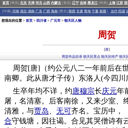
首页
[华北]
北京
天津
河北
山西
内蒙古
[东北]
辽宁
吉林
黑龙江
[华东]
上海
江苏
浙
[中南]
河南
湖北
湖南
广东
广西
海南
[西北]
陕西
甘肃
青海
宁夏
新疆
|
当代
民国
您现在的位置 >
首页
>
四川省
>
广元市
>
朝天区人物
周贺
[
唐
]
周贺作品目录
朝天区景点
朝天区特产
朝天
周贺[唐]（约公元八二一年前后在
南卿。此从唐才子传）东洛人(今四川
生卒年均不详，约
唐穆宗
长
庆元
年
屠，名清塞。后客南徐，又来少室、
清雅，与
贾岛
、
无可
齐名。宝历中，
合
守钱塘，因往谒。合见其哭僧诗有