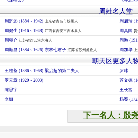
《逢播公》
《寻北冈
周姓名人堂
周辉远 (1884～1942)
周启瑞 (1
山东省青岛市胶州人
周健生 (1916～1948)
周真国
江西省吉安市吉水县人
贵
周朝介
周游 (191
江苏省连云港东海人
周顺昌 (1584～1626) 东林七君子
周加华
江苏省苏州虎丘人
上
朝天区更多人
王桂荃 (1886～1968) 梁启超的第二夫人
罗玮
罗云章 (1920～2003)
苏文德 (1
陈思宇
王长富
李姗
杨冕 (172
下一名人：殷