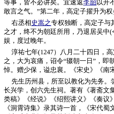
等事，皆不必讲矣。宜速返
李韶
以开
敢言之气。”第二年，高定子擢升为权
右丞相
史嵩之
专权独断，高定子与
之才，终不为朝廷所用，乃退居吴中(
娱，度过晚年。
淳祐七年(1247）八月二十四日，
之，大为哀痛，诏令“辍朝一日”，即
悼。赠少保，谥忠襄。《宋史》《南
先生历州县，所至以教化为先务。
长兴学，创六先生祠。著有《著斋文
类稿》《经说》《绍熙讲义》《奏议
《洞霄诗集》录其诗一首，《宋代蜀