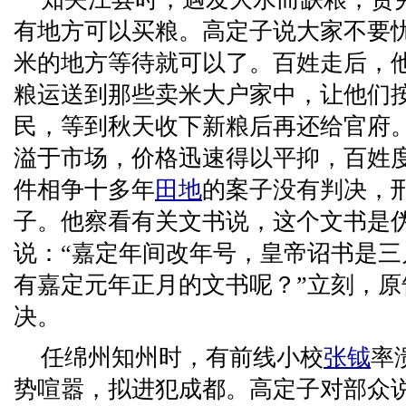
有地方可以买粮。高定子说大家不要
米的地方等待就可以了。百姓走后，
粮运送到那些卖米大户家中，让他们
民，等到秋天收下新粮后再还给官府
溢于市场，价格迅速得以平抑，百姓
件相争十多年
田地
的案子没有判决，
子。他察看有关文书说，这个文书是
说：“嘉定年间改年号，皇帝诏书是
有嘉定元年正月的文书呢？”立刻，原
决。
任绵州知州时，有前线小校
张钺
率
势喧嚣，拟进犯成都。高定子对部众