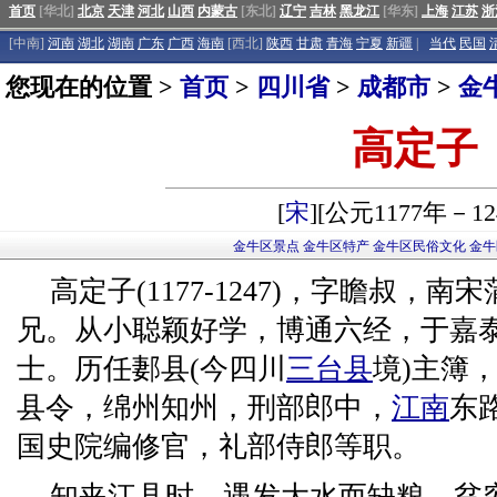
首页
[华北]
北京
天津
河北
山西
内蒙古
[东北]
辽宁
吉林
黑龙江
[华东]
上海
江苏
浙
[中南]
河南
湖北
湖南
广东
广西
海南
[西北]
陕西
甘肃
青海
宁夏
新疆
|
当代
民国
您现在的位置 >
首页
>
四川省
>
成都市
>
金
高定子
[
宋
][公元1177年－12
金牛区景点
金牛区特产
金牛区民俗文化
金牛
高定子(1177-1247)，字瞻叔，南
兄。从小聪颖好学，博通六经，于嘉泰二
士。历任郪县(今四川
三台县
境)主簿
县令，绵州知州，刑部郎中，
江南
东
国史院编修官，礼部侍郎等职。
知夹江县时，遇发大水而缺粮，贫