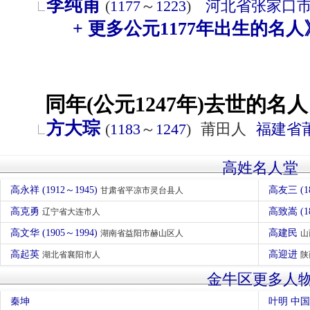
李纯甫
(
1177
～
1223
)
河北省
张家口
+ 更多公元1177年出生的名人
同年(公元1247年)去世的名人
方大琮
(
1183
～
1247
)
莆田人
福建省
高姓名人堂
高永祥 (1912～1945)
高友三 (1
甘肃省平凉市灵台县人
高克勇
高致嵩 (
辽宁省大连市人
高文华 (1905～1994)
高建民
湖南省益阳市赫山区人
山
高起英
高迎进
湖北省襄阳市人
陕
金牛区更多人
秦坤
叶明 中