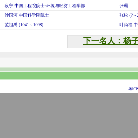
段宁 中国工程院院士·环境与轻纺工程学部
张霸
沙国河 中国科学院院士
张松 (?
范祖禹 (1041～1098)
叶尚福 
下一名人：杨
粤ICP