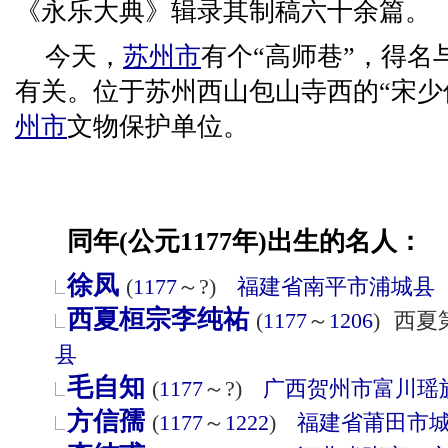
《永乐大典》辑录其制稿六十余篇。
今天，
苏州市
有个“高师巷”，得名
有关。位于苏州西山包山寺西的“宋少
州市
文物保护单位。
同年(公元1177年)出生的名人：
徐凤
(
1177
～?)
福建省
南平市
浦城县
西夏桓宗李纯祐
(
1177
～
1206
)
西夏
县
毛自知
(
1177
～?)
广西
贺州市
富川瑶
方信孺
(
1177
～
1222
)
福建省
莆田市