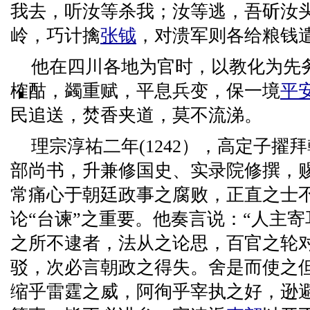
我去，听汝等杀我；汝等逃，吾斫汝头
岭，巧计擒
张钺
，对溃军则各给粮钱
他在四川各地为官时，以教化为先
榷酤，蠲重赋，平息兵变，保一境
平
民追送，焚香夹道，莫不流涕。
理宗淳祐二年(1242），高定子擢
部尚书，升兼修国史、实录院修撰，
常痛心于朝廷政事之腐败，正直之士
论“台谏”之重要。他奏言说：“人主
之所不逮者，法从之论思，百官之轮
驳，次必言朝政之得失。舍是而使之
缩乎雷霆之威，阿徇乎宰执之好，逊