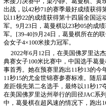
米接力决赛中，梁小静、葛曼棋、黄
出战，以42秒71的赛季最好成绩获得第
以11秒22的成绩获得第十四届全国运
军。9月23日，葛曼棋以23秒05的成
军。[39-40]9月24日，葛曼棋所在的
会女子4×100米接力冠军。
2022年6月12日，在美国佛罗里
典赛女子100米比赛中，中国选手葛
事首秀。她在预赛里跑出11秒13的
11秒15的尤金世锦赛参赛标准。随后
差距领先第二名选手，最终以11秒17夺冠。
在美国佛罗里达州举行的田径JAC系列
中，葛曼棋在超风速的情况下，跑出1