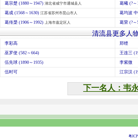
葛宗楚 (1880～1947)
葛曦 (?～1
湖北省咸宁市通城县人
葛成 (1568～1630)
葛均波 
江苏省苏州市昆山市人
葛传椝 (1906～1992)
葛荣 (?～
上海市嘉定区人
清流县更多人
李彩高
郑铿
巫罗使 (582～664)
王连三 (19
伍先球 (1890～1935)
李紫微
伍时可
江宗汉 (19
下一名人：韦
粤ICP