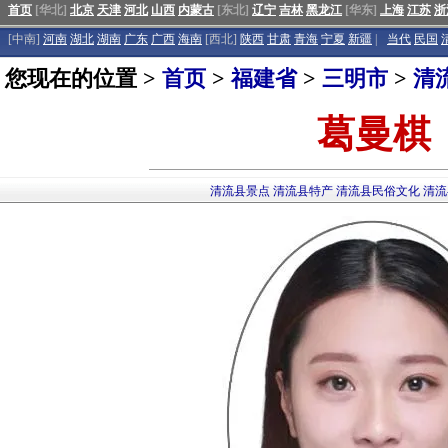
首页
[华北]
北京
天津
河北
山西
内蒙古
[东北]
辽宁
吉林
黑龙江
[华东]
上海
江苏
浙
[中南]
河南
湖北
湖南
广东
广西
海南
[西北]
陕西
甘肃
青海
宁夏
新疆
|
当代
民国
您现在的位置 >
首页
>
福建省
>
三明市
>
清
葛曼棋
清流县景点
清流县特产
清流县民俗文化
清流