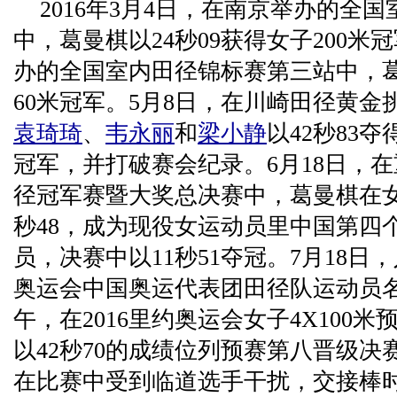
2016年3月4日，在南京举办的全
中，葛曼棋以24秒09获得女子200米
办的全国室内田径锦标赛第三站中，葛
60米冠军。5月8日，在川崎田径黄
袁琦琦
、
韦永丽
和
梁小静
以42秒83夺
冠军，并打破赛会纪录。6月18日，在
径冠军赛暨大奖总决赛中，葛曼棋在女子
秒48，成为现役女运动员里中国第四个
员，决赛中以11秒51夺冠。7月18日，
奥运会中国奥运代表团田径队运动员名
午，在2016里约奥运会女子4X100
以42秒70的成绩位列预赛第八晋级决
在比赛中受到临道选手干扰，交接棒