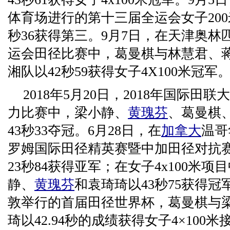
体育场进行的第十三届全运会女子200
秒36获得第三。9月7日，在天津奥
运会田径比赛中，葛曼棋与林慧君、
湘队以42秒59获得女子4X100米冠军
2018年5月20日，2018年国际田联
力比赛中，梁小静、
黄瑰芬
、葛曼棋
43秒33夺冠。6月28日，在
加拿大
温哥
罗姆国际田径精英赛暨中加田径对抗赛
23秒84获得亚军；在女子4x100米
静、
黄瑰芬
和袁琦琦以43秒75获得冠
敦举行的首届田径世界杯，葛曼棋与
琦以42.94秒的成绩获得女子4×100