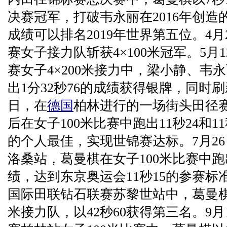
决赛冠军，打破韦永丽在2016年创造
成绩可以排名2019年世界第五位。4
赛女子接力队斩获4×100米冠军。5月
赛女子4×200米接力中，梁小静、韦
出1分32秒76的成绩获得银牌，同时刷
日，在
德国
柏林进行的一场街头田径
后在女子100米比赛中跑出11秒24和11
的个人最佳，实现世锦赛达标。7月2
洛桑站，葛曼棋在女子100米比赛中跑
绩，达到东京奥运会11秒15的参赛标准。
国际田联钻石联赛苏黎世站中，葛曼棋组
米接力队，以42秒60获得第三名。9月