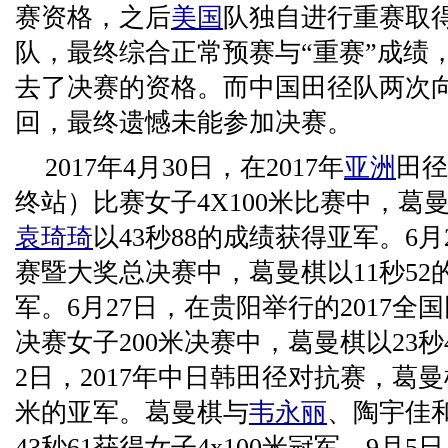
赛资格，之后
美国
队独自进行重赛取得
队，最终综合正常预赛与“重赛”成绩
去了决赛的资格。而中国田径队两次
回，最终遗憾未能参加决赛。
2017年4月30日，在2017年
亚洲
田径
终站）比赛女子4X100米比赛中，葛
袁琦琦
以43秒88的成绩获得亚军。6
赛暨大奖总决赛中，葛曼棋以11秒52
军。6月27日，在贵阳举行的2017
决赛女子200米决赛中，葛曼棋以23秒
2日，2017年中日韩田径对抗赛，葛曼棋
米的亚军。葛曼棋与
韦永丽
、陶宇佳
43秒61获得女子4x100米冠军。9月