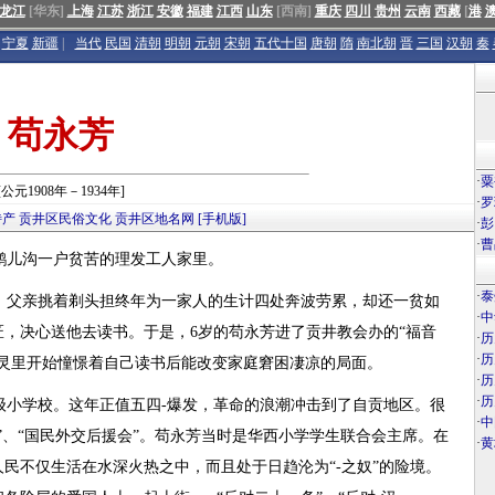
龙江
[华东]
上海
江苏
浙江
安徽
福建
江西
山东
[西南]
重庆
四川
贵州
云南
西藏
[
港
宁夏
新疆
|
当代
民国
清朝
明朝
元朝
宋朝
五代十国
唐朝
隋
南北朝
晋
三国
汉朝
秦
苟永芳
·
粟
[公元1908年－1934年]
·
罗
特产
贡井区民俗文化
贡井区地名网
[手机版]
·
彭
·
曹
鹅儿沟一户贫苦的理发工人家里。
·
泰
，父亲挑着剃头担终年为一家人的生计四处奔波劳累，却还一贫如
·
中
，决心送他去读书。于是，6岁的苟永芳进了贡井教会办的“福音
·
历
·
历
灵里开始憧憬着自己读书后能改变家庭窘困凄凉的局面。
·
历
·
历
高级小学校。这年正值五四-爆发，革命的浪潮冲击到了自贡地区。很
·
中
”、“国民外交后援会”。苟永芳当时是华西小学学生联合会主席。在
·
黄
民不仅生活在水深火热之中，而且处于日趋沦为“-之奴”的险境。