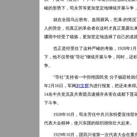
峻的形势下，苟永芳等更加坚定地继续开展斗争
就在全国乌云密布、血雨腥风，充满-的情
人的营垒，但真正的革命者在这时才真正显露出
骤雨中经受了锻炼，更加坚定地选择了自己的道
也正是经受住了这种严峻的考验，1928年
下，他不仅带领“导社”继续开展斗争，同时，还积
争。
“导社”支持省一中拒绝国民党 分子杨廷铨就任
年2月16日，军阀
刘文辉
为进行报复，把还未来得
14名中共党员及共青团员逮捕并杀害在成都下莲
下斗争。
1928年10月，苟永芳任中共川东特委宣
代表大会精神，使川东团的组织很快壮大起来。
1929年10月，团四川省第一次代表大会