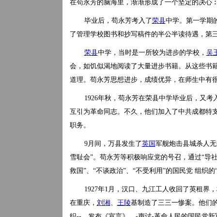
在苟永芳的脑海里，渐渐形成了一个坚定的决心
毕业后，苟永芳考入了
荣县
中学。第一学期
了管理学校图书和抄写稿件的半公半读待遇，第
荣县
中学，当时是一所较为进步的学校，
吴
会，如饥似渴地阅读了大量进步书籍。从这些书
道理。苟永芳思想进步，成绩优异，在师生中有很
1926年秋，苟永芳在荣县中学毕业后，又
互引为革命同志。不久，他们加入了中共成都特支
职务。
9月间，万县发生了
英国
军舰炮击县城杀人无
雪耻会”。苟永芳等积极响应党的号召，通过“导社
救国”、“不谈政治”、“不受利用”的国民党 组织
1927年1月，汉口、九江工人收回了英租界
在重庆，
刘湘
、
王陵
基制造了三三一惨案。他们的
织--，发布《宣言》，-声讨-革命人民的国民党