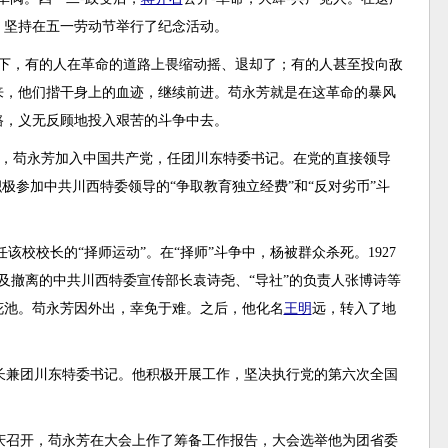
，坚持在五一劳动节举行了纪念活动。
况下，有的人在革命的道路上畏缩动摇、退却了；有的人甚至投向敌
来，他们揩干身上的血迹，继续前进。苟永芳就是在这革命的暴风
路，义无反顾地投入艰苦的斗争中去。
1月，苟永芳加入中国共产党，任团川东特委书记。在党的直接领导
极参加中共川西特委领导的“争取教育独立经费”和“反对劣币”斗
该校校长的“择师运动”。在“择师”斗争中，杨被群众杀死。1927
及撤离的中共川西特委宣传部长袁诗尧、“导社”的负责人张博诗等
花池。苟永芳因外出，幸免于难。之后，他化名
王明
远，转入了地
传部长兼团川东特委书记。他积极开展工作，坚决执行党的第六次全国
在重庆召开，苟永芳在大会上作了筹备工作报告，大会选举他为团省委