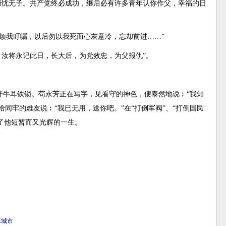
而忧无子。共产党终必成功，继后必有许多青年认你作父，幸福的日
烦我叮嘱，以后勿以我死而心灰意冷，忘却前进……”
，汝将永记此日，长大后，为党效忠，为父报仇”。
开牛耳铁锁。苟永芳正在写字，见看守的神色，便泰然地说︰“我知
同牢的难友说︰“我已无用，送你吧。”在“打倒军阀”、“打倒国民
完了他短暂而又光辉的一生。
麻城市