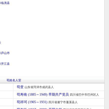
市
临洮县
县
市
庐山市
市
开江县
苟姓名人堂
苟变
山东省菏泽市成武县人
苟寿南 (1885～1949) 早期共产党员
四川省巴中市巴州区人
苟祥珂 (1905～1931)
四川省遂宁市蓬溪县人