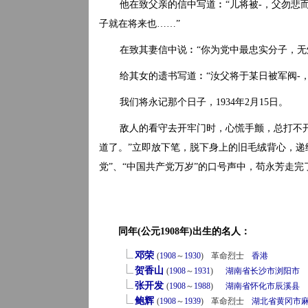
他在致父亲的信中写道︰“儿将被-，父勿悲
子就在将来也……”
在致其妻信中说︰“你为党中最忠实分子，无
给其女的遗书写道︰“汝父将于某日被军阀-
我们将永记那个日子，1934年2月15日。
敌人的看守去开牢门时，心慌手颤，总打不
道了。”立即放下笔，脱下身上的旧毛绒背心，递给
党”、“中国共产党万岁”的口号声中，苟永芳走
同年(公元1908年)出生的名人：
邓荣
(
1908
～
1930
)
革命烈士
香港
贺香山
(
1908
～
1931
)
湖南省
长沙市
浏阳市
张开发
(
1908
～
1988
)
湖南省
怀化市
辰溪县
鲍辉
(
1908
～
1939
)
革命烈士
湖北省
黄冈市