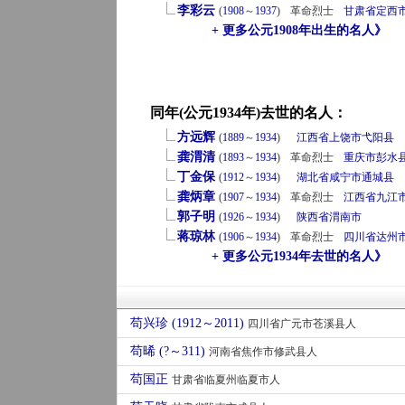
李彩云
(
1908
～
1937
)
革命烈士
甘肃省
定西
+ 更多公元1908年出生的名人》
同年(公元1934年)去世的名人：
方远辉
(
1889
～
1934
)
江西省
上饶市
弋阳县
龚渭清
(
1893
～
1934
)
革命烈士
重庆市
彭水
丁金保
(
1912
～
1934
)
湖北省
咸宁市
通城县
龚炳章
(
1907
～
1934
)
革命烈士
江西省
九江
郭子明
(
1926
～
1934
)
陕西省
渭南市
蒋琼林
(
1906
～
1934
)
革命烈士
四川省
达州
+ 更多公元1934年去世的名人》
苟兴珍 (1912～2011)
四川省广元市苍溪县人
苟晞 (?～311)
河南省焦作市修武县人
苟国正
甘肃省临夏州临夏市人