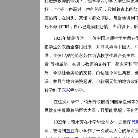
在进步教师的带领下，他率华西小学的学生队伍和各
奸”、“-”等一声高过一声的怒吼，震撼着古老的
腔热情，在街头、茶馆向群众演讲。每当他讲到“
死不做-奴”时，自己已是满腔悲愤、声泪俱下，
1921年放暑假时，一位中国老师把学生留
把学生的东西全部甩出来，并肆意辱骂中国人。
膺，年仅12岁的苟永芳作为该校学生联合会主席，
费”等相威胁。在进步教师的支持下，苟永芳和同
外，争取社会舆论的支持。白达迫令师生离校，他
课，并且向地方法院起诉。但软弱无能的地方政府
转学到了
东兴
寺小学。
在这次斗争中，苟永芳亲眼看到国家是何等
民群众中蕴藏着的巨大力量，只要能觉醒，不但
1922年，苟永芳在小学毕业前夕，适逢
恽代
师，被请到
东兴
寺小学作了一次鼓动人心的革命