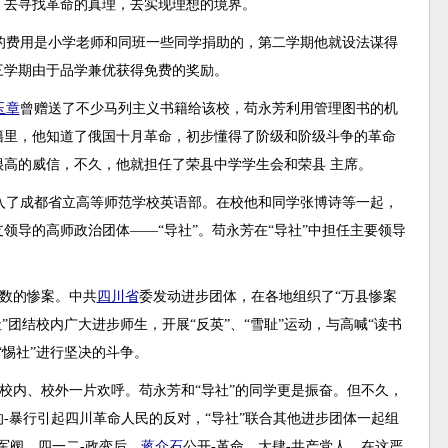
︰去寻找革命的真理，去实现理想的境界。
的费用是小学老师和同班一些同学捐助的，第二学期他就设法谋得
三学期由于品学兼优获得免费的奖励。
玉章
曾赠送了不少马列主义书籍给该校，苟永芳利用管理图书的机
籍里，他知道了俄国十月革命，初步懂得了阶级和阶级斗争的革命
高的威信，不久，他就担任了荣县中学学生会和荣县 主席。
考入了成都省立高等师范学校英语部。在校他和同学张博诗等一起，
领导的高师政治团体——“导社”。苟永芳在“导社”中担任主要领导
数的惨案。中共
四川省
委发动进步团体，在各地组织了“万县惨案
”团结校内广大进步师生，开展“反英”、“雪耻”运动，与高喊“读书
的“惕社”进行坚决的斗争。
，校内、校外一片欢呼。苟永芳和“导社”的同学更是振奋。但不久，
-暴行引起四川革命人民的反对，“导社”联合其他进步团体一起组
新军阀。四一二-政变后，
蒋介石
公开-革命，大肆-共产党人。在这严