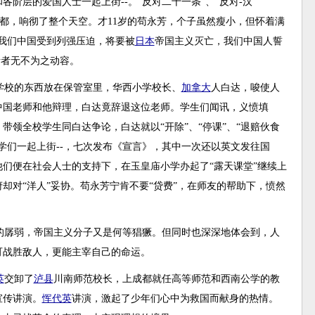
阶层的爱国人士一起上街--。“反对二十一条”、“反对-汉
盐都，响彻了整个天空。才11岁的苟永芳，个子虽然瘦小，但怀着满
我们中国受到列强压迫，将要被
日本
帝国主义灭亡，我们中国人誓
听者无不为之动容。
在学校的东西放在保管室里，华西小学校长、
加拿大
人白达，唆使人
中国老师和他辩理，白达竟辞退这位老师。学生们闻讯，义愤填
带领全校学生同白达争论，白达就以“开除”、“停课”、“退赔伙食
学们一起上街--，七次发布《宣言》，其中一次还以英文发往国
们便在社会人士的支持下，在玉皇庙小学办起了“露天课堂”继续上
却对“洋人”妥协。苟永芳宁肯不要“贷费”，在师友的帮助下，愤然
的孱弱，帝国主义分子又是何等猖獗。但同时也深深地体会到，人
可战胜敌人，更能主宰自己的命运。
英
交卸了
泸县
川南师范校长，上成都就任高等师范和西南公学的教
宣传讲演。
恽代英
讲演，激起了少年们心中为救国而献身的热情。