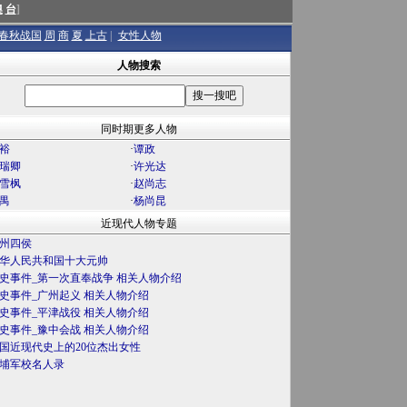
澳
台
]
春秋战国
周
商
夏
上古
|
女性人物
人物搜索
同时期更多人物
裕
·
谭政
瑞卿
·
许光达
雪枫
·
赵尚志
禺
·
杨尚昆
近现代人物专题
州四侯
华人民共和国十大元帅
史事件_第一次直奉战争 相关人物介绍
史事件_广州起义 相关人物介绍
史事件_平津战役 相关人物介绍
史事件_豫中会战 相关人物介绍
国近现代史上的20位杰出女性
埔军校名人录