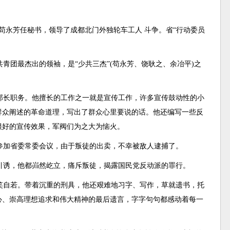
立，苟永芳任秘书，领导了成都北门外独轮车工人 斗争。省“行动委员
青团最杰出的领袖，是“少共三杰”(苟永芳、饶耿之、余冶平)之
传部长职务。他擅长的工作之一就是宣传工作，许多宣传鼓动性的小
群众阐述的革命道理，写出了群众心里要说的话。他还编写一些反
很好的宣传效果，军阀们为之大为恼火。
参加省委常委会议，由于叛徒的出卖，不幸被敌人逮捕了。
引诱，他都岿然屹立，痛斥叛徒，揭露国民党反动派的罪行。
笑自若。带着沉重的刑具，他还艰难地习字、写作，草就遗书，托
心、崇高理想追求和伟大精神的最后遗言，字字句句都感动着每一