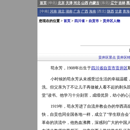
首页
[华北]
北京
天津
河北
山西
内蒙古
[东北]
辽宁
吉林
黑
[中南]
河南
湖北
湖南
广东
广西
海南
[西北]
陕西
甘肃
青海
您现在的位置 >
首页
>
四川省
>
自贡市
>
贡井区人物
贡井区景点
贡井区
苟永芳，1908年出生于
四川省
自贡市
贡井区
小时候的苟永芳从未感受过生活的幸福温暖
洗。但父亲为了不让儿子再做被人看不起的剃头匠
堂”读书。他学习十分刻苦，成绩优异，幼小的心
1919年，苟永芳进了自流井教会办的华西
快，自贡也同全国各地一样，成立了“学生联合会
革命的洪流中，他热血沸腾，深感到广大的中国人