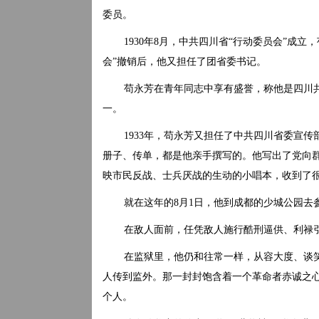
委员。
1930年8月，中共四川省“行动委员会”成
会”撤销后，他又担任了团省委书记。
苟永芳在青年同志中享有盛誉，称他是四川共
一。
1933年，苟永芳又担任了中共四川省委宣
册子、传单，都是他亲手撰写的。他写出了党向
映市民反战、士兵厌战的生动的小唱本，收到了
就在这年的8月1日，他到成都的少城公园去
在敌人面前，任凭敌人施行酷刑逼供、利禄
在监狱里，他仍和往常一样，从容大度、谈
人传到监外。那一封封饱含着一个革命者赤诚之
个人。