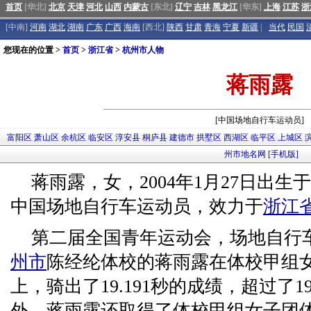
首页
[华北]
北京
天津
河北
山西
内蒙古
[东北]
辽宁
吉林
黑龙江
[华东]
上海
江苏
浙
[中南]
河南
湖北
湖南
广东
广西
海南
[西北]
陕西
甘肃
青海
宁夏
新疆
|
当代
民国
您现在的位置 >
首页
>
浙江省
>
杭州市人物
蒋雨露
[中国场地自行车运动员]
富阳区
萧山区
余杭区
临安区
淳安县
桐庐县
建德市
拱墅区
西湖区
临平区
上城区
州市地名网
[手机版]
蒋雨露，女，2004年1月27日出生于
中国场地自行车运动员，效力于
浙江
第二届全国青年运动会，场地自行
州市
陈经纶体校的蒋雨露在体校甲组女
上，骑出了19.191秒的成绩，超过了1
外，蒋雨露还取得了体校甲组女子团