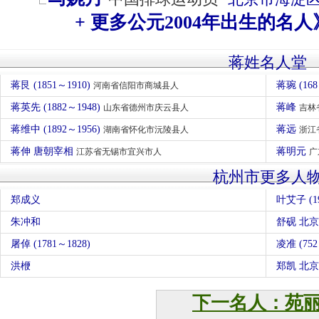
+ 更多公元2004年出生的名人
蒋姓名人堂
蒋艮 (1851～1910)
蒋琬 (1
河南省信阳市商城县人
蒋英先 (1882～1948)
蒋峰
山东省德州市庆云县人
吉林
蒋维中 (1892～1956)
蒋远
湖南省怀化市沅陵县人
浙江
蒋伸 唐朝宰相
蒋明元
江苏省无锡市宜兴市人
广
杭州市更多人
郑成义
叶艾子 (19
朱冲和
舒砚 北
屠倬 (1781～1828)
凌准 (752
洪楩
郑凯 北
下一名人：苑