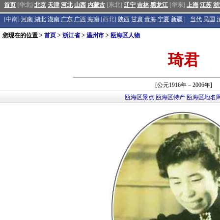
首页
[华北]
北京
天津
河北
山西
内蒙古
[东北]
辽宁
吉林
黑龙江
[华东]
上海
江苏
浙
[中南]
河南
湖北
湖南
广东
广西
海南
[西北]
陕西
甘肃
青海
宁夏
新疆
|
当代
民国
您现在的位置 >
首页
>
浙江省
>
温州市
>
瓯海区人物
琦君
[公元1916年－2006年]
瓯海区景点
瓯海区特产
瓯海区地名