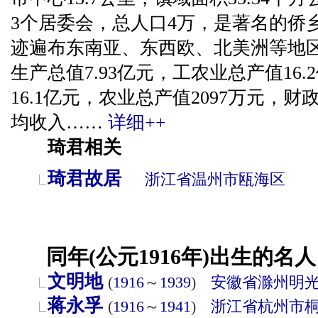
3个居委会，总人口4万，是著名的侨乡
迹遍布东南亚、东西欧、北美洲等地区
生产总值7.93亿元，工农业总产值16
16.1亿元，农业总产值2097万元，财
均收入……
详细++
琦君相关
琦君故居
浙江省
温州市
瓯海区
同年(公元1916年)出生的名人
文明地
(
1916
～
1939
)
安徽省
滁州
明
蒋永孚
(
1916
～
1941
)
浙江省
杭州市