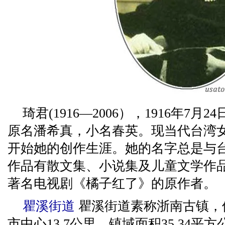
琦君(1916—2006），1916年7
原名潘希真，小名春英。现当代台湾
开始她的创作生涯。她的名字总是与
作品有散文集、小说集及儿童文学作品
著名电视剧《橘子红了》的原作者。
瞿溪街道
瞿溪街道素称浙南古镇，
市中心13.7公里，镇域面积35.34平