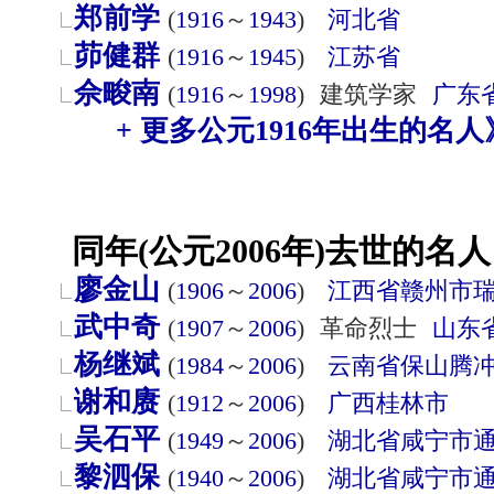
郑前学
(
1916
～
1943
)
河北省
茆健群
(
1916
～
1945
)
江苏省
佘畯南
(
1916
～
1998
)
建筑学家
广东
+ 更多公元1916年出生的名人
同年(公元2006年)去世的名人
廖金山
(
1906
～
2006
)
江西省
赣州市
武中奇
(
1907
～
2006
)
革命烈士
山东
杨继斌
(
1984
～
2006
)
云南省
保山
腾
谢和赓
(
1912
～
2006
)
广西
桂林市
吴石平
(
1949
～
2006
)
湖北省
咸宁市
黎泗保
(
1940
～
2006
)
湖北省
咸宁市