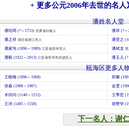
+ 更多公元2006年去世的名人
潘姓名人堂
潘绍周 (?～1753)
潘璋 (?
甘肃省白银人
潘之祥
潘受之 (1
湖北省潜江市人
潘家洵 (1896～1989)
潘斌龙
江苏省苏州市人
黑
潘毅 (1922～2013)
潘玉儿 (?
江苏省常州市武进区人
瓯海区更多人
王晓梅 (1896～1968)
郑馨 (190
张淼 (1908～1987)
金雯 (190
木待问 (1140～1212)
王季思 (19
王沛 (1485～1558)
胡赞华 (19
下一名人：谢