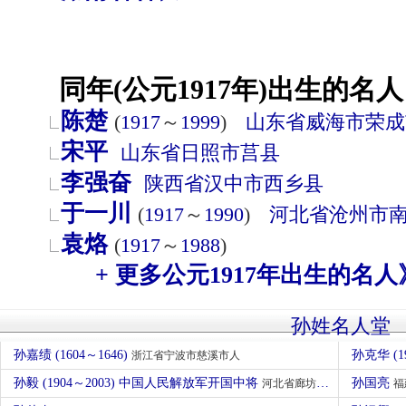
同年(公元1917年)出生的名人
陈楚
(
1917
～
1999
)
山东省
威海市
荣成
宋平
山东省
日照市
莒县
李强奋
陕西省
汉中市
西乡县
于一川
(
1917
～
1990
)
河北省
沧州市
袁烙
(
1917
～
1988
)
+ 更多公元1917年出生的名人
孙姓名人堂
孙嘉绩 (1604～1646)
孙克华 (1
浙江省宁波市慈溪市人
孙毅 (1904～2003) 中国人民解放军开国中将
孙国亮
河北省廊坊市大城县人
福