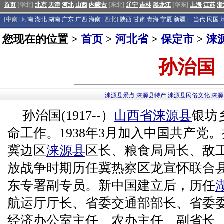
首页
[华北]
北京
天津
河北
山西
内蒙古
[东北]
辽宁
吉林
黑龙江
[华东]
上海
江苏
浙
[中南]
河南
湖北
湖南
广东
广西
海南
[西北]
陕西
甘肃
青海
宁夏
新疆
|
当代
民国
您现在的位置 >
首页
>
河北省
>
保定市
>
涞
孙治国
涞源县景点
涞源县特产
涞源县民俗文化
涞源
孙治国(1917--）
山西省
涞源县
银坊乡
命工作。1938年3月加入中国共产党
冀边区
涞源县
区长、粮食局局长、敌
放战争时期历任冀热察区龙宣怀联合
东专署副专员。新中国建立后，历任
航运厅厅长、省委交通部部长、省委
经济办公室主任、农办主任、副省长