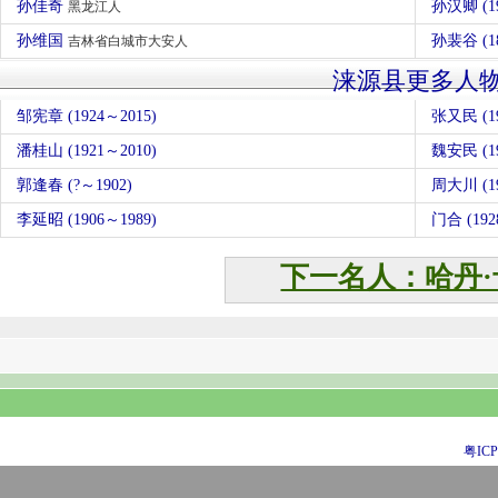
孙佳奇
孙汉卿 (1
黑龙江人
孙维国
孙裴谷 (1
吉林省白城市大安人
涞源县更多人
邹宪章 (1924～2015)
张又民 (19
潘桂山 (1921～2010)
魏安民 (19
郭逢春 (?～1902)
周大川 (19
李延昭 (1906～1989)
门合 (192
下一名人：哈丹·
粤ICP