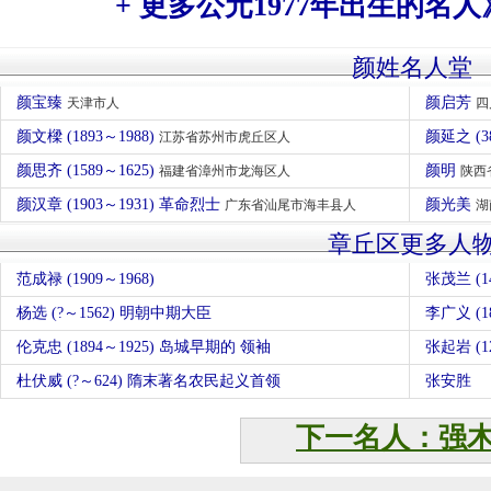
+ 更多公元1977年出生的名人
颜姓名人堂
颜宝臻
颜启芳
天津市人
四
颜文樑 (1893～1988)
颜延之 (3
江苏省苏州市虎丘区人
颜思齐 (1589～1625)
颜明
福建省漳州市龙海区人
陕西
颜汉章 (1903～1931) 革命烈士
颜光美
广东省汕尾市海丰县人
湖
章丘区更多人
范成禄 (1909～1968)
张茂兰 (14
杨选 (?～1562) 明朝中期大臣
李广义 (18
伦克忠 (1894～1925) 岛城早期的 领袖
张起岩 (
杜伏威 (?～624) 隋末著名农民起义首领
张安胜
下一名人：强