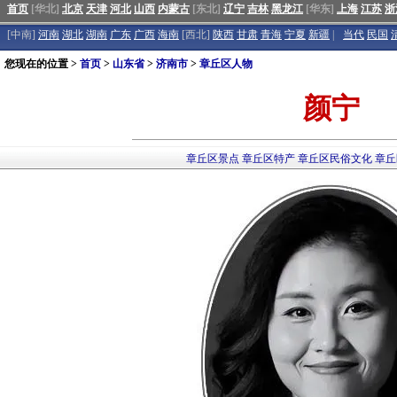
首页
[华北]
北京
天津
河北
山西
内蒙古
[东北]
辽宁
吉林
黑龙江
[华东]
上海
江苏
浙
[中南]
河南
湖北
湖南
广东
广西
海南
[西北]
陕西
甘肃
青海
宁夏
新疆
|
当代
民国
您现在的位置 >
首页
>
山东省
>
济南市
>
章丘区人物
颜宁
章丘区景点
章丘区特产
章丘区民俗文化
章丘