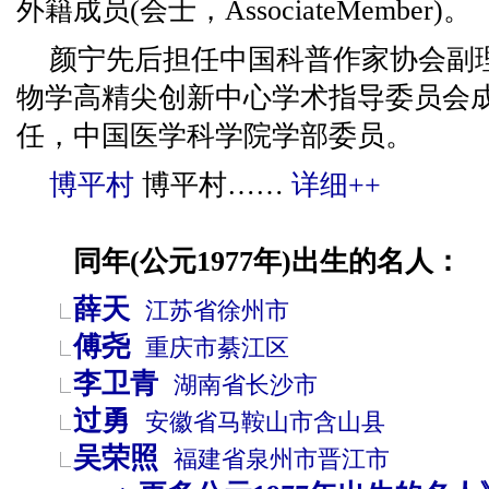
外籍成员(会士，AssociateMember)。
颜宁先后担任中国科普作家协会副
物学高精尖创新中心学术指导委员会
任，中国医学科学院学部委员。
博平村
博平村……
详细++
同年(公元1977年)出生的名人：
薛天
江苏省
徐州市
傅尧
重庆市
綦江区
李卫青
湖南省
长沙市
过勇
安徽省
马鞍山市
含山县
吴荣照
福建省
泉州市
晋江市