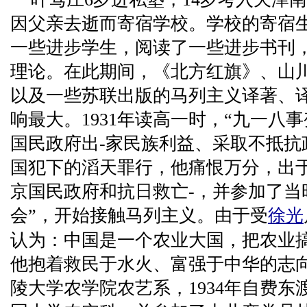
因父亲去逝而寄宿学校。学校的寄宿
一些进步学生，阅读了一些进步书刊
理论。在此期间，《北方红旗》、山
以及一些苏联出版的马列主义译著、
响最大。1931年读高一时，“九一八
国民政府出-家民族利益、采取不抵抗
国犯下的滔天罪行，他痛恨万分，出
京国民政府和抗日救亡-，并参加了当
会”，开始接触马列主义。由于受
徐光
认为：中国是一个农业大国，把农业
他抱着救民于水火、富强于中华的志向
陵大学农学院农艺系，1934年自费东