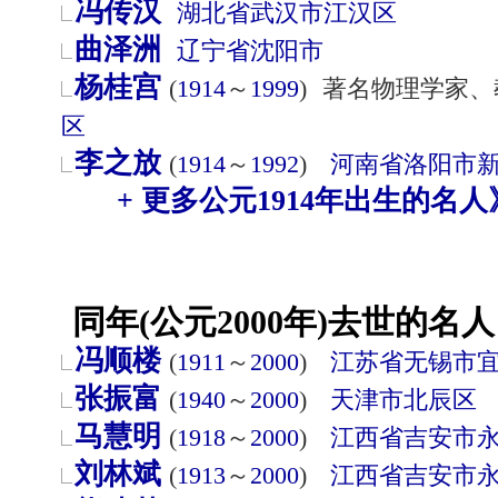
冯传汉
湖北省
武汉市
江汉区
曲泽洲
辽宁省
沈阳市
杨桂宫
(
1914
～
1999
)
著名物理学家、
区
李之放
(
1914
～
1992
)
河南省
洛阳市
+ 更多公元1914年出生的名人
同年(公元2000年)去世的名人
冯顺楼
(
1911
～
2000
)
江苏省
无锡市
张振富
(
1940
～
2000
)
天津市
北辰区
马慧明
(
1918
～
2000
)
江西省
吉安市
刘林斌
(
1913
～
2000
)
江西省
吉安市