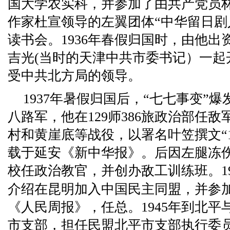
国大学农实科，并参加了由共产党员林
作家杜宣领导的左翼团体“中华留日剧
读书会。1936年春假归国时，由他出
吉光(当时的天津中共市委书记）一起
受中共北方局的领导。
1937年暑假归国后，“七七事变”
八路军，他在129师386旅政治部任
村和黄崖底等战役，以署名叶笠撰文“1
载于延安《新中华报》。后因左腿冻
校任政治教官，并创办敌工训练班。19
介绍在昆明加入中国民主同盟，并参
《人民周报》，任总。1945年到北平
市支部，担任民盟北平市支部执行委