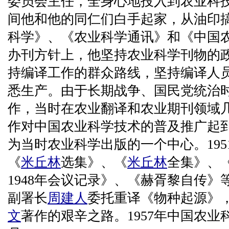
委员会主任，全身心地投入到农业科
间他和他的同仁们白手起家，从油印
科学》、《农业科学通讯》和《中国
办刊方针上，他坚持农业科学刊物的
持编译工作的群众路线，坚持编译人
悉生产。由于长期战争、国民党统治
作，当时在农业翻译和农业期刊领域
作对中国农业科学技术的普及推广起
为当时农业科学出版的一个中心。19
《
米丘林
选集》、《
米丘林
全集》、
1948年会议记录》、《赫胥黎自传
副署长
周建人
委托重译《物种起源》
文
著作的艰辛之路。1957年中国农