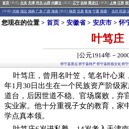
首页
[华北]
北京
天津
河北
山西
内蒙古
[东北]
辽宁
吉林
黑龙江
[华东]
上海
江苏
浙
[中南]
河南
湖北
湖南
广东
广西
海南
[西北]
陕西
甘肃
青海
宁夏
新疆
|
当代
民国
您现在的位置 >
首页
>
安徽省
>
安庆市
>
怀
叶笃庄
[公元1914年－200
怀宁县景点
怀宁县特产
怀宁县民俗文化
怀宁
叶笃庄，曾用名叶笠，笔名叶心束
年1月30日出生在一个民族资产阶级
道台，后因世道不稳、官场腐败，弃
实业家。他十分重视子女的教育，家
学点真本领。
叶笃庄6岁进私塾，14岁考入天津南