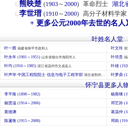
熊映楚
(
1903
～
2000
)
革命烈士
湖北
李世瑨
(
1910
～
2000
)
高分子材料学家
+ 更多公元2000年去世的名人
叶姓名人堂
叶一茜
叶文玲
福建省南平市政和人
浙
叶永年 (1901～1951)
叶培贵
山东省烟台市海阳市人
福
叶均 (1916～1985)
叶雄 (19
浙江省温州市文成县人
叶声华 中国工程院院士·信息与电子工程学部
叶梦鼎 (1
湖北省荆州市沙市区人
怀宁县更多人
李平衡 (1898～1982)
杨善继 (19
杨贤溢 (1914～2006)
邓艺孙 (18
黄德渊
葛温仲 (18
陈邃衡 (1915～2008)
邓岗 (191