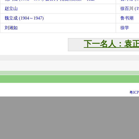
赵立山
徐百川 (19
魏立成 (1904～1947)
鲁书潮
刘湘如
徐学
下一名人：袁
粤ICP