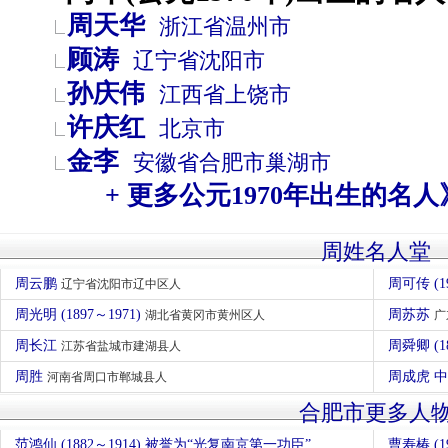
周天华
浙江省
温州市
顾涛
辽宁省
沈阳市
孙庆伟
江西省
上饶市
许庆红
北京市
金李
安徽省
合肥市
巢湖市
+ 更多公元1970年出生的名人
周姓名人堂
周云鹏
周可传 (1
辽宁省沈阳市辽中区人
周光明 (1897～1971)
周苏苏
湖北省黄冈市黄州区人
广
周长江
周舜卿 (1
江苏省盐城市建湖县人
周胜
周成虎 
河南省周口市郸城县人
合肥市更多人
范鸿仙 (1882～1914) 被誉为“光复南京第一功臣”
曹寿椿 (