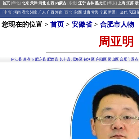
首页
[华北]
北京
天津
河北
山西
内蒙古
[东北]
辽宁
吉林
黑龙江
[华东]
上海
江苏
浙
[中南]
河南
湖北
湖南
广东
广西
海南
[西北]
陕西
甘肃
青海
宁夏
新疆
|
当代
民国
您现在的位置 >
首页
>
安徽省
>
合肥市人物
周亚明
庐江县
巢湖市
肥东县
肥西县
长丰县
瑶海区
包河区
庐阳区
蜀山区
合肥市景点