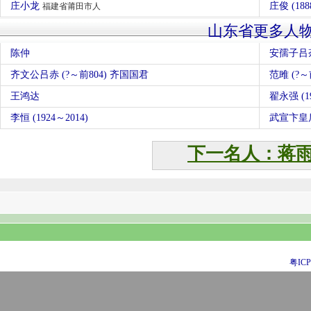
庄小龙
庄俊 (188
福建省莆田市人
山东省更多人
陈仲
安孺子吕荼
齐文公吕赤 (?～前804) 齐国国君
范雎 (?～
王鸿达
翟永强 (19
李恒 (1924～2014)
武宣卞皇后
下一名人：蒋
粤ICP