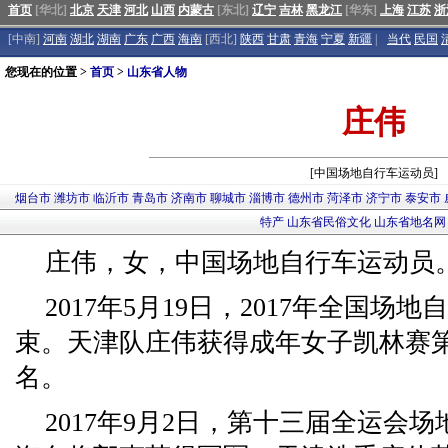
首页
[华北]
北京
天津
河北
山西
内蒙古
[东北]
辽宁
吉林
黑龙江
[华东]
上海
江苏
浙
[中南]
河南
湖北
湖南
广东
广西
海南
[西北]
陕西
甘肃
青海
宁夏
新疆
|
当代
民国
您现在的位置 >
首页
>
山东省人物
庄伟
[中国场地自行车运动员]
烟台市
潍坊市
临沂市
青岛市
济南市
聊城市
淄博市
德州市
菏泽市
济宁市
泰安市
特产
山东省民俗文化
山东省地名网
庄伟，女，中国场地自行车运动员
2017年5月19日，2017年全国
束。天津队庄伟获得成年女子凯林赛
名。
2017年9月2日，第十三届全运会