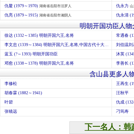
仇鳌 (1979～1970)
仇永力
湖南省岳阳市汨罗人
山
仇亮 (1879～1915)
仇永清 (1
湖南省岳阳市湘阴人
明朝开国功臣人物
徐达 (1332～1385) 明朝开国六王,名将
常遇春 (1
李文忠 (1339～1384) 明朝开国六王,名将,中国古代十大勇将
刘伯温刘基 
蓝玉 (?～1393) 明朝开国功臣
沐英 (13
邓愈 (1338～1378) 明朝开国六王,名将
李善长 (1
含山县更多人
李修松
王再生 (19
胡春霖 (1882～1941)
汪秋平
叶碧
仇成 (13
张镜远
刁筠寿
下一名人：韩