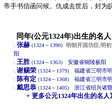
帝手书信函问候。仇成去世后，封为
同年(公元1324年)出生的名人
张赫
(
1324
～
1390
)
明朝开国功臣,明
阳
王胜
(
1324
～
1363
)
安徽省
铜陵
枞阳
谢赐荣
(
1324
～
1379
)
福建省
三明市
陈有定
(
1324
～
1368
)
福建省
三明市
戴思恭
(
1324
～
1405
)
浙江省
绍兴
诸
+ 更多公元1324年出生的名人