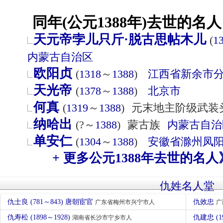
同年(公元1388年)去世的名人
天元帝孛儿只斤·脱古思帖木儿
(
1
内蒙古自治区
欧阳贞
(
1318
～
1388
)
江西省
新余市
天光帝
(
1378
～
1388
)
北京市
何真
(
1319
～
1388
)
元末地主阶级武装
纳哈出
(?～
1388
)
蒙古族
内蒙古自治
单安仁
(
1304
～
1388
)
安徽省
滁州
凤
+ 更多公元1388年去世的名人
仇姓名人堂
仇士良 (781～843) 唐朝宦官
仇效忠
广东省梅州市兴宁市人
广
仇寿松 (1898～1928)
仇建忠 (1
湖南省长沙市宁乡市人