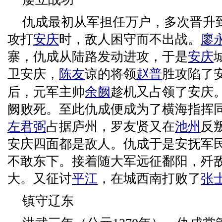
仇成最初从军担任万户，多次晋升
攻打
安庆
时，敌人困守而不出战。
廖
寨，仇成从陆路发动进攻，于是
安庆
卫安庆，
陈友
谅的将领
赵普
胜攻陷了
后，元军主帅
余阙
趁机又占领了安庆
阙败死。至此仇成便成为了横海指挥
左君弼
占据庐州，罗友贤又在
池州
反
安庆四面都是敌人。仇成于是安抚军
不敢东下。接着随大军远征鄱阳，歼
大。又征讨
平江
，在城西南打败了
张
镇守辽东