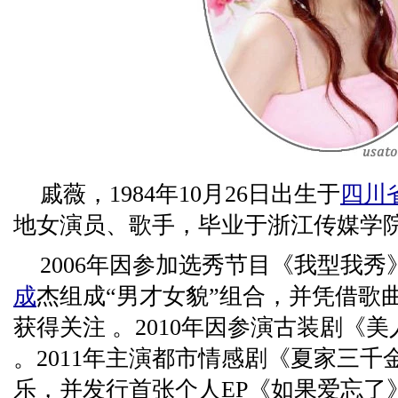
戚薇，1984年10月26日出生于
四川
地女演员、歌手，毕业于浙江传媒学
2006年因参加选秀节目《我型我
成
杰组成“男才女貌”组合，并凭借歌
获得关注 。2010年因参演古装剧《
。2011年主演都市情感剧《夏家三
乐，并发行首张个人EP《如果爱忘了》