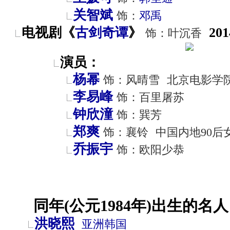
关智斌
饰：
邓禹
电视剧《
古剑奇谭
》
201
饰：叶沉香
演员：
杨幂
饰：风晴雪
北京电影学
李易峰
饰：百里屠苏
钟欣潼
饰：巽芳
郑爽
饰：襄铃
中国内地90后
乔振宇
饰：欧阳少恭
同年(公元1984年)出生的名人
洪晓熙
亚洲
韩国