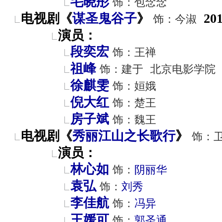
毛晓彤
饰：包念念
电视剧《
谋圣鬼谷子
》
20
饰：今淑
演员：
段奕宏
饰：王禅
祖峰
饰：建于
北京电影学院
徐麒雯
饰：姮娥
倪大红
饰：楚王
房子斌
饰：魏王
电视剧《
秀丽江山之长歌行
》
饰：
演员：
林心如
饰：
阴丽华
袁弘
饰：
刘秀
李佳航
饰：
冯异
王媛可
饰：
郭圣通