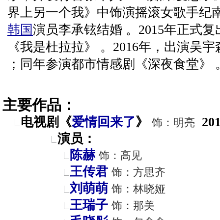
界上另一个我》中饰演摇滚女歌手纪南娜
韩国
演员李承铉结婚 。2015年正式
《我是杜拉拉》 。2016年，出演吴
；同年参演都市情感剧《深夜食堂》 
主要作品：
电视剧《
爱情回来了
》
20
饰：明亮
演员：
陈赫
饰：高见
王传君
饰：方思齐
刘萌萌
饰：林晓娅
王瑞子
饰：那美