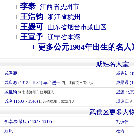
李泰
江西省
抚州市
王浩钧
浙江省
杭州
王媛可
山东省
烟台市
莱山区
王宣予
辽宁省
本溪
+ 更多公元1984年出生的名人
戚姓名人堂
戚秀卿
戚先初 (
戚应源 (1912～1934) 革命烈士
戚景通 (1
四川省南充市阆中人
戚世钧
戚迹 北
河南省洛阳市偃师区人
戚夯 (1893～1948)
戚建庄
山东省德州市武城县人
河
武侯区更多人
鄂卓尔·荣庆 (1862～1917)
刘仪伟
刘胤
杜秀