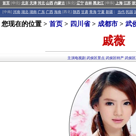
首页
[华北]
北京
天津
河北
山西
内蒙古
[东北]
辽宁
吉林
黑龙江
[华东]
上海
江苏
浙
[中南]
河南
湖北
湖南
广东
广西
海南
[西北]
陕西
甘肃
青海
宁夏
新疆
|
当代
民国
您现在的位置 >
首页
>
四川省
>
成都市
>
武
戚薇
主演电视剧
武侯区景点
武侯区特产
武侯区