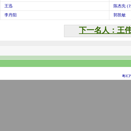
王迅
陈杰先 (19
李丹阳
郭凯敏
下一名人：王
粤ICP