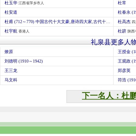
杜玉华
杜常
江西省萍乡市人
杜安道
杜春永 (1
杜甫 (712～770) 中国古代十大文豪,唐诗四大家,古代十圣,唐朝诗人
杜高杰
河
四
杜宇航
杜跻
香港人
陕西
礼泉县更多人
燎原
王授金 (18
刘德明 (1910～1942)
王观政 (19
王三龙
郑彦英
马文科
符浩 (191
下一名人：杜