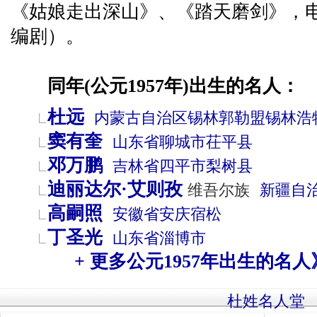
《姑娘走出深山》、《踏天磨剑》，
编剧）。
同年(公元1957年)出生的名人：
杜远
内蒙古自治区
锡林郭勒盟
锡林浩
窦有奎
山东省
聊城市
茌平县
邓万鹏
吉林省
四平市
梨树县
迪丽达尔·艾则孜
维吾尔族
新疆自
高嗣照
安徽省
安庆
宿松
丁圣光
山东省
淄博市
+ 更多公元1957年出生的名人
杜姓名人堂