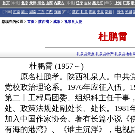
首页
[华北]
北京
天津
河北
山西
内蒙古
[东北]
辽宁
吉林
黑龙江
[华东]
上海
江苏
浙
[中南]
河南
湖北
湖南
广东
广西
海南
[西北]
陕西
甘肃
青海
宁夏
新疆
|
当代
民国
您现在的位置 >
首页
>
陕西省
>
咸阳
>
礼泉县人物
杜鹏霄
礼泉县景点
礼泉县特产
礼泉县地名
杜鹏霄 (1957～)
原名杜鹏孝。陕西礼泉人。中共党员
党校政治理论系。1976年应征入伍。1
第二十工程局团委、组织科主任干事
处、政策法规处副处长、处长。1981年
加入中国作家协会。著有长篇小说《
有海的港湾》、《谁主沉浮》，电视