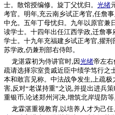
士。散馆授编修。旋丁父忧归。
光绪
考官。明年,充云南乡试正考官,任詹
中允。五年丁母忧归。九年以原官兼
读学士。十四年出任江西学政,迁詹事
学士。十九年充福建乡试正考官,擢刑
苏学政,仍兼刑部右侍郎。
龙湛霖初为侍讲官时,因
光绪
帝左右
疏请选择宗室贵戚近臣中绩学笃行之士
本和敢言见称。中法战争发生,上疏极
害,反对“老谋持重”之说,并提出进兵
重银币,论述郑州河决,增筑北岸堤防等
龙霖湛重视教育,以培养人才为己任