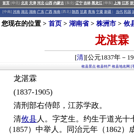
首页
[华北]
北京
天津
河北
山西
内蒙古
[东北]
辽宁
吉林
黑龙江
[华东]
上海
江苏
浙
[中南]
河南
湖北
湖南
广东
广西
海南
[西北]
陕西
甘肃
青海
宁夏
新疆
|
当代
民国
您现在的位置 >
首页
>
湖南省
>
株洲市
>
攸
龙湛霖
[
清
][公元1837年－19
攸县景点
攸县特产
攸县地名网
[
龙湛霖
(1837-1905)
清刑部右侍郎，江苏学政。
清
攸县
人。字芝生。约生于道光十七
（1857）中举人。同治元年（1862