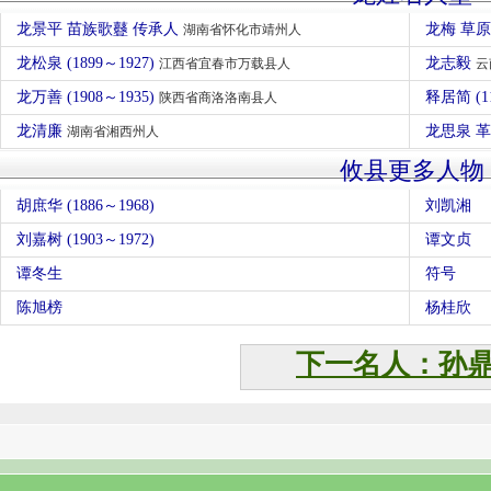
龙景平 苗族歌鼟 传承人
龙梅 草
湖南省怀化市靖州人
龙松泉 (1899～1927)
龙志毅
江西省宜春市万载县人
云
龙万善 (1908～1935)
释居简 (1
陕西省商洛洛南县人
龙清廉
龙思泉 
湖南省湘西州人
攸县更多人物
胡庶华 (1886～1968)
刘凯湘
刘嘉树 (1903～1972)
谭文贞
谭冬生
符号
陈旭榜
杨桂欣
下一名人：孙