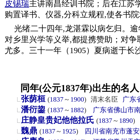
皮锡瑞
主讲南昌经训书院；后在江苏学
购置译书、仪器,分科立规程,使各书
光绪二十四年,龙湛霖以病乞归。逾
对乡里兴学等义举,都提携赞助；对争
尤多。三十一年（1905）夏病逝于长沙
同年(公元1837年)出生的名人
张荫桓
(
1837
～
1900
)
清末名臣
广东
潘衍鋆
(
1837
～
1882
)
广东省
佛山市
庄静皇贵妃他他拉氏
(
1837
～
1890
)
魏鼎
(
1837
～
1925
)
四川省
南充市
蓬安