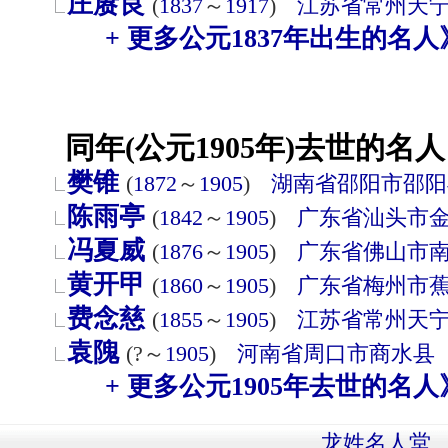
庄赓良
(
1837
～
1917
)
江苏省
常州
天
+ 更多公元1837年出生的名人
同年(公元1905年)去世的名人
樊锥
(
1872
～
1905
)
湖南省
邵阳市
邵阳
陈雨亭
(
1842
～
1905
)
广东省
汕头市
冯夏威
(
1876
～
1905
)
广东省
佛山市
黄开甲
(
1860
～
1905
)
广东省
梅州市
费念慈
(
1855
～
1905
)
江苏省
常州
天
袁隗
(?～
1905
)
河南省
周口市
商水县
+ 更多公元1905年去世的名人
龙姓名人堂