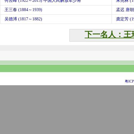
何云峰 (1922～2013) 中国人民解放军少将
朱兆林 (
王三春 (1884～1939)
孟迟 唐
吴德溥 (1817～1882)
龚定芳 (19
下一名人：王
粤ICP