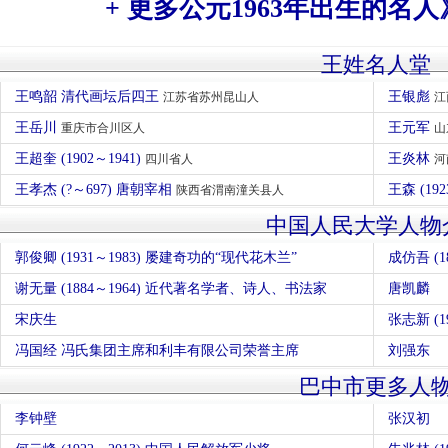
+ 更多公元1963年出生的名人
王姓名人堂
王鸣韶 清代画坛后四王
王银彪
江苏省苏州昆山人
江
王岳川
王元军
重庆市合川区人
山
王超奎 (1902～1941)
王炎林
四川省人
河
王孝杰 (?～697) 唐朝宰相
王森 (192
陕西省渭南潼关县人
中国人民大学人物
郭俊卿 (1931～1983) 屡建奇功的“现代花木兰”
成仿吾 (18
谢无量 (1884～1964) 近代著名学者、诗人、书法家
唐凯麟
宋庆生
张志新 (19
冯国经 冯氏集团主席和利丰有限公司荣誉主席
刘强东
巴中市更多人
李钟壁
张汉初