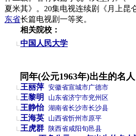
夏米其》。20集电视连续剧《月上昆仑
东省
长篇电视剧一等奖。
相关院校：
中国人民大学
同年(公元1963年)出生的名人
王丽萍
安徽省
宣城市
广德市
王黎明
山东省
济宁市
兖州区
王静怡
湖南省
长沙市
长沙县
王海英
山西省
忻州市
原平
王虎群
陕西省
咸阳
旬邑县