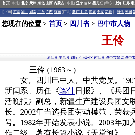
首页
[华北]
北京
天津
河北
山西
内蒙古
[东北]
辽宁
吉林
黑龙江
[华东]
上海
江苏
浙
[中南]
河南
湖北
湖南
广东
广西
海南
[西北]
陕西
甘肃
青海
宁夏
新疆
|
当代
民国
您现在的位置 >
首页
>
四川省
>
巴中市人物
王伶
通江县
平昌县
恩阳区
巴州区
南江县
巴中市景点
巴中
王伶 (1963～)
女。四川巴中人。中共党员。198
新闻系。历任《
喀什
日报》、《兵团
活晚报》副总，新疆生产建设兵团文
长。2002年当选兵团劳动模范，荣获
号。1982年开始发表小说。2003年
作二级。著有长篇小说《天堂河》、